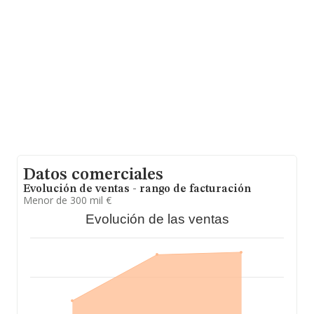
sobre 3.987 compañías, la facturación en el ámbito
nacional alcanza los 14.419 millones de euros y en 2024
la media de facturación de ventas entre todas las
compañías alcanza los 3 millones de euros. En cuanto a
la información relativa a la provincia de Navarra, en la
base de datos INFORMA constan 87 empresas, con
ventas en el año 2024 de 226 millones de euros. Con el
fin de ampliar la información relativa a las compañías, la
media de empleados es de 4. La antigüedad desde la
constitución es de 20 años.
Datos comerciales
Evolución de ventas - rango de facturación
Menor de 300 mil €
Evolución de las ventas