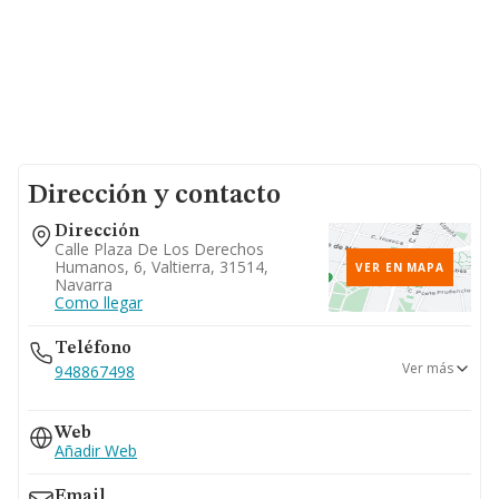
Dirección y contacto
Dirección
Calle Plaza De Los Derechos
Humanos, 6, Valtierra, 31514,
VER EN MAPA
Navarra
Como llegar
Teléfono
Ver más
948867498
630...
Web
Ver teléfono 630...
Añadir Web
Email