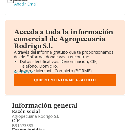
Añadir Email
Acceda a toda la información
comercial de Agropecuaria
Rodrigo S.l.
A través del informe gratuito que te proporcionamos
desde Einforma, donde vas a encontrar:
Datos identificativos: Denominación, CIF,
Teléfono, Domicilio.
Informe Mercantil Completo (BORME).
Ver más
Gráficos de Evolución Ventas y Empleados.
Consejo de Administración y Administradores.
QUIERO MI INFORME GRATUITO
Directivos y Ejecutivos.
Accionistas.
Participaciones y Vinculaciones en otras empresas.
Artículos de prensa publicados sobre la empresa.
Información oficial y registral complementaria.
Información general
Razón social
Agropecuaria Rodrigo S.l.
CIF
B31573835