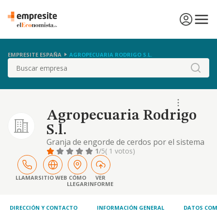
EMPRESITE ESPAÑA
AGROPECUARIA RODRIGO S.L.
Buscar
Agropecuaria Rodrigo
S.l.
Granja de engorde de cerdos por el sistema
de integracion.
1
/5
( 1 votos)
LLAMAR
SITIO WEB
CÓMO
VER
LLEGAR
INFORME
DIRECCIÓN Y CONTACTO
INFORMACIÓN GENERAL
DATOS COM