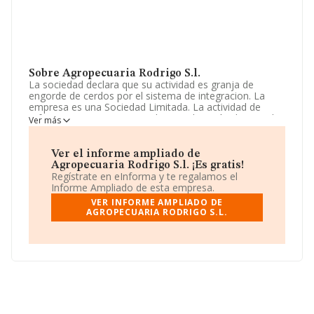
Sobre Agropecuaria Rodrigo S.l.
La sociedad declara que su actividad es granja de
engorde de cerdos por el sistema de integracion. La
empresa es una Sociedad Limitada. La actividad de
referencia CNAE corresponde a 'Explotación de ganado
Ver más
porcino', cuyo Código es 0146. La sociedad no tiene
actividad en mercados exteriores.
Ver el informe ampliado de
Ha contado con el mismo número de empleados y
Agropecuaria Rodrigo S.l. ¡Es gratis!
teniendo en cuenta la información disponible en
Regístrate en eInforma y te regalamos el
INFORMA, ha dispuesto de un número de empleados
Informe Ampliado de esta empresa.
por debajo de la media de sector.
VER INFORME AMPLIADO DE
AGROPECUARIA RODRIGO S.L.
Es posible ponerse en contacto con la empresa a través
del teléfono 948867498.
La empresa española
Agropecuaria Rodrigo S.L
, con
número de identificación fiscal B31573835, está situada
en Calle Plaza De Los Derechos Humanos núm. 6,
(31514), en el municipio de Valtierra, Navarra.
En base a la información de la que dispone INFORMA