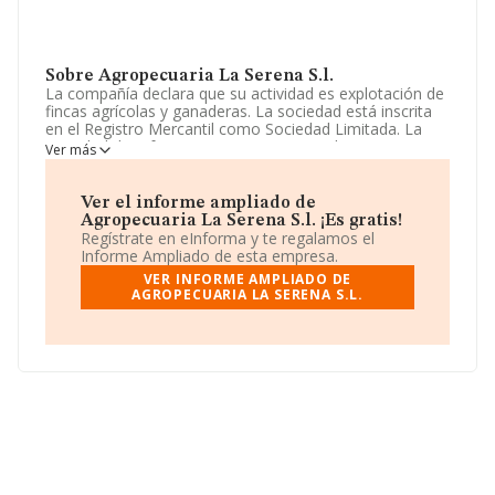
Sobre Agropecuaria La Serena S.l.
La compañía declara que su actividad es explotación de
fincas agrícolas y ganaderas. La sociedad está inscrita
en el Registro Mercantil como Sociedad Limitada. La
actividad de referencia CNAE corresponde a '%cnae%',
Ver más
cuyo Código es 0148. La sociedad no tiene actividad en
mercados exteriores.
Ver el informe ampliado de
La plantilla permanece igual y atendiendo a los datos
Agropecuaria La Serena S.l. ¡Es gratis!
disponibles en INFORMA, el número de empleados de la
Regístrate en eInforma y te regalamos el
compañía ha estado por debajo de la media de sector.
Informe Ampliado de esta empresa.
VER INFORME AMPLIADO DE
La empresa
Agropecuaria La Serena S.L
, con NIF
AGROPECUARIA LA SERENA S.L.
B06399315, tiene su domicilio social establecido en
Calle Carrera núm. 14, (06427), en el municipio de
Monterrubio De La Serena, Badajoz, Extremadura.
En base a la información de la que dispone INFORMA
sobre 2.822 compañías, la facturación en el ámbito
nacional alcanza los 1.537 millones de euros y se estima
que el promedio de la facturación entre todas las
empresas es de 544 mil euros. Por último, con el fin de
ampliar la información relativa al ámbito de la empresa,
la media de empleados de las empresas es de 3; la