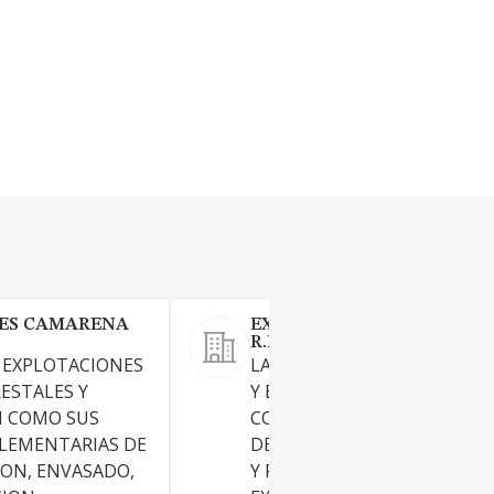
ES CAMARENA
EXPLOTACIONES AGRICOL
R.BERMEJO SL.
 EXPLOTACIONES
LA COMPRAVENTA DE TERR
RESTALES Y
Y BIENES INMUEBLES,
I COMO SUS
CONSTRUCCION Y PROMOC
LEMENTARIAS DE
DE TODO TIPO DE EDIFICAC
ON, ENVASADO,
Y REALIZACION DE