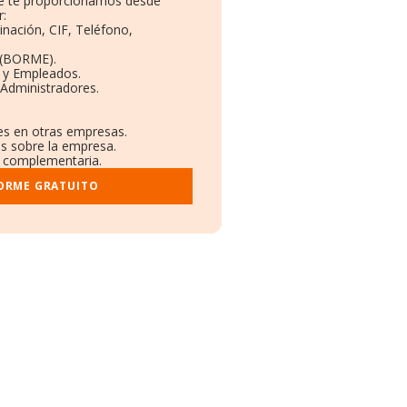
que te proporcionamos desde
:
inación, CIF, Teléfono,
 (BORME).
s y Empleados.
 Administradores.
nes en otras empresas.
os sobre la empresa.
al complementaria.
FORME GRATUITO