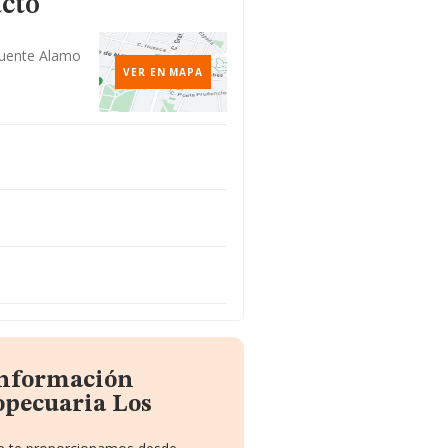
acto
Fuente Alamo
VER EN MAPA
información
opecuaria Los