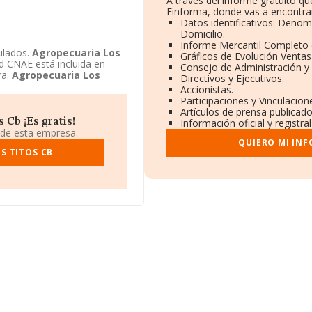
A través del informe gratuito 
Einforma, donde vas a encontrar
Datos identificativos: Denom
Domicilio.
Informe Mercantil Completo
ulados.
Agropecuaria Los
Gráficos de Evolución Venta
d CNAE está incluida en
Consejo de Administración y
ra.
Agropecuaria Los
Directivos y Ejecutivos.
Accionistas.
Participaciones y Vinculacio
Artículos de prensa publicad
Cb ¡Es gratis!
Información oficial y registr
 de esta empresa.
QUIERO MI IN
S TITOS CB