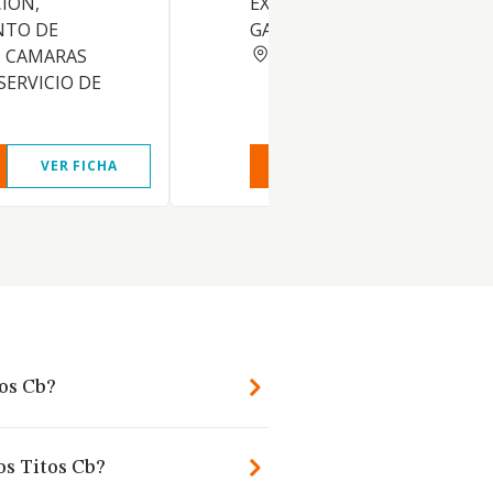
ION,
EXPLOTACIONES AGRICOLAS
NTO DE
GANADERAS.
MURCIA
 CAMARAS
 SERVICIO DE
VER FICHA
VER INFORME
VER FIC
tos Cb?
os Titos Cb?