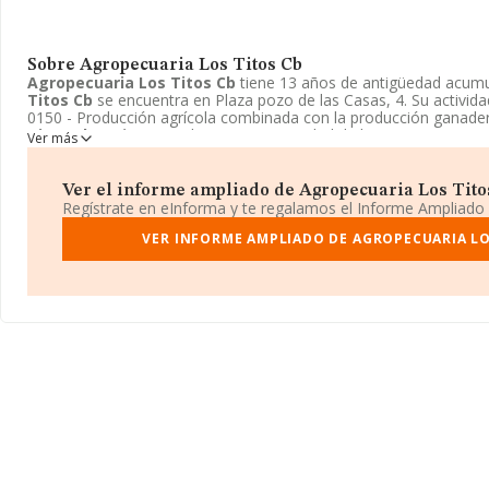
Sobre Agropecuaria Los Titos Cb
Agropecuaria Los Titos Cb
tiene 13 años de antigüedad acum
Titos Cb
se encuentra en Plaza pozo de las Casas, 4. Su activida
0150 - Producción agrícola combinada con la producción ganade
Titos Cb
está registrada como Comunidad de bienes.
Ver más
Ver el informe ampliado de Agropecuaria Los Titos 
Regístrate en eInforma y te regalamos el Informe Ampliado
VER INFORME AMPLIADO DE AGROPECUARIA LO