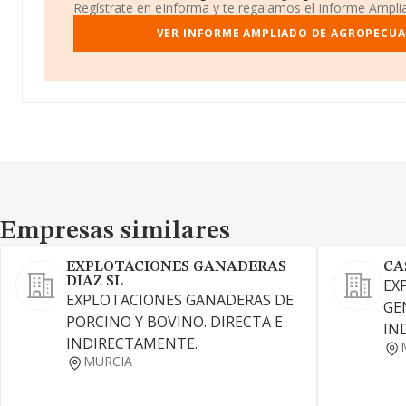
Regístrate en eInforma y te regalamos el Informe Ampl
VER INFORME AMPLIADO DE AGROPECUAR
Empresas similares
Empresas similares
EXPLOTACIONES GANADERAS
CA
DIAZ SL
EX
EXPLOTACIONES GANADERAS DE
GE
PORCINO Y BOVINO. DIRECTA E
IN
INDIRECTAMENTE.
MURCIA