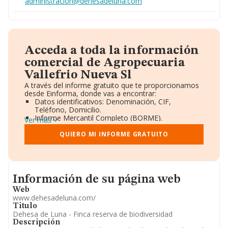
administracion@dehesadeluna.com
Acceda a toda la información
comercial de Agropecuaria
Vallefrio Nueva Sl
A través del informe gratuito que te proporcionamos
desde Einforma, donde vas a encontrar:
Datos identificativos: Denominación, CIF,
Teléfono, Domicilio.
Informe Mercantil Completo (BORME).
Ver más
Gráficos de Evolución Ventas y Empleados.
Consejo de Administración y Administradores.
QUIERO MI INFORME GRATUITO
Directivos y Ejecutivos.
Accionistas.
Participaciones y Vinculaciones en otras empresas.
Artículos de prensa publicados sobre la empresa.
Informacion de su página web
Información oficial y registral complementaria.
Información de su página web
Web
www.dehesadeluna.com/
Titulo
Dehesa de Luna - Finca reserva de biodiversidad
Descripción