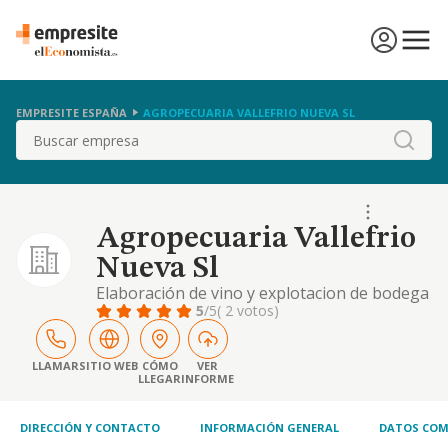
EMPRESITE ESPAÑA
AGROPECUARIA VALLEFRIO NUEVA SL
Buscar
Agropecuaria Vallefrio
Nueva Sl
Elaboración de vino y explotacion de bodega
5
/5
( 2 votos)
LLAMAR
SITIO WEB
CÓMO
VER
LLEGAR
INFORME
DIRECCIÓN Y CONTACTO
INFORMACIÓN GENERAL
DATOS COM