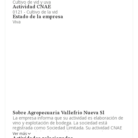
Cultivo de vid y uva
Actividad CNAE
0121 - Cultivo de la vid
Estado de la empresa
Viva
Sobre Agropecuaria Vallefrio Nueva Sl
La empresa informa que su actividad es elaboración de
vino y explotación de bodega. La sociedad está
registrada como Sociedad Limitada. Su actividad CNAE
es 'Cultivo de la vid' con código 0121. No realiza
Ver más
actividad de importación y/o exportación.