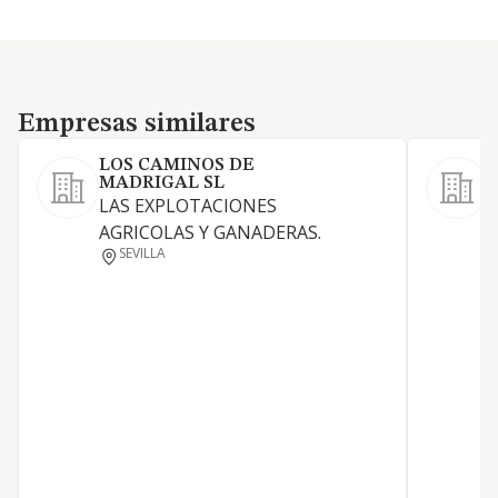
Empresas similares
Empresas similares
LOS CAMINOS DE
MADRIGAL SL
L
LAS EXPLOTACIONES
g
AGRICOLAS Y GANADERAS.
m
SEVILLA
l
l
d
y
a
c
a
c
c