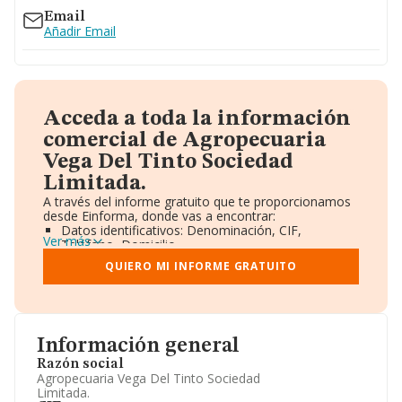
Email
Añadir Email
Acceda a toda la información
comercial de Agropecuaria
Vega Del Tinto Sociedad
Limitada.
A través del informe gratuito que te proporcionamos
desde Einforma, donde vas a encontrar:
Datos identificativos: Denominación, CIF,
Ver más
Teléfono, Domicilio.
Informe Mercantil Completo (BORME).
QUIERO MI INFORME GRATUITO
Gráficos de Evolución Ventas y Empleados.
Consejo de Administración y Administradores.
Directivos y Ejecutivos.
Accionistas.
Participaciones y Vinculaciones en otras empresas.
Información general
Artículos de prensa publicados sobre la empresa.
Información oficial y registral complementaria.
Razón social
Agropecuaria Vega Del Tinto Sociedad
Limitada.