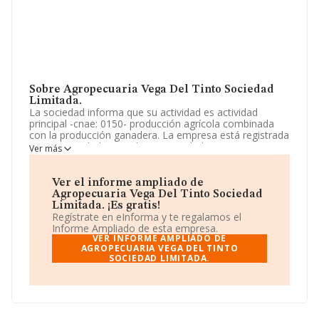
Sobre Agropecuaria Vega Del Tinto Sociedad
Limitada.
La sociedad informa que su actividad es actividad
principal -cnae: 0150- producción agrícola combinada
con la producción ganadera. La empresa está registrada
como Sociedad Limitada. Su actividad CNAE es
Ver más
'Producción agrícola combinada con la producción
ganadera' con código 0150. La compañía no tiene
actividad en mercados exteriores.
Ver el informe ampliado de
Agropecuaria Vega Del Tinto Sociedad
La sociedad
Agropecuaria Vega del Tinto Sociedad
Limitada. ¡Es gratis!
Limitada
, NIF B09765520, se encuentra en Avenida
Regístrate en eInforma y te regalamos el
Manuel Siurot núm. 13, (41013), en el municipio de
Informe Ampliado de esta empresa.
Sevilla, Andalucía.
VER INFORME AMPLIADO DE
AGROPECUARIA VEGA DEL TINTO
SOCIEDAD LIMITADA.
Con los datos a disposición de INFORMA sobre 9.787
empresas pertenecientes al sector, la facturación en el
ámbito nacional alcanza los 2.873 millones de euros y el
promedio de la facturación de ventas entre todas las
compañías asciende a los 293 mil euros. Respecto a la
información de la provincia (hablamos de Sevilla), en la