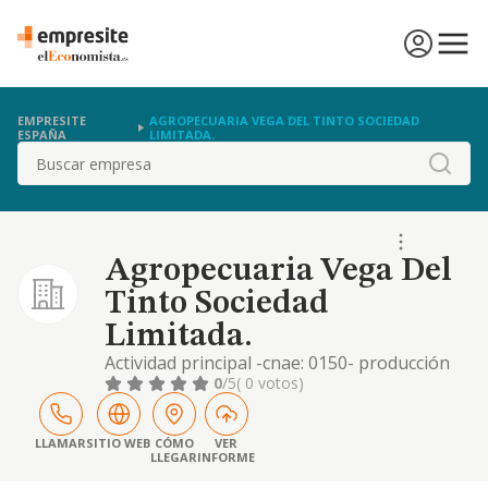
EMPRESITE
AGROPECUARIA VEGA DEL TINTO SOCIEDAD
ESPAÑA
LIMITADA.
Buscar
Agropecuaria Vega Del
Tinto Sociedad
Limitada.
Actividad principal -cnae: 0150- producción
agrícola combinada con la producción
0
/5
( 0 votos)
ganadera
LLAMAR
SITIO WEB
CÓMO
VER
LLEGAR
INFORME