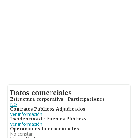
base de datos INFORMA constan 761 empresas, cuyas
ventas han alcanzado los 182 millones de euros. Como
información adicional de interés, la antigüedad desde la
constitución es de 18 años. La media de empleados es
de 2.
Datos comerciales
Estructura corporativa - Participaciones
NO
Contratos Públicos Adjudicados
Ver Información
Incidencias de Fuentes Públicas
Ver Información
Operaciones Internacionales
No constan