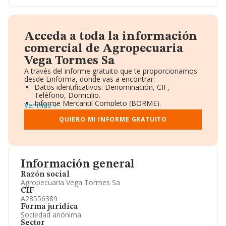
Acceda a toda la información
comercial de Agropecuaria
Vega Tormes Sa
A través del informe gratuito que te proporcionamos
desde Einforma, donde vas a encontrar:
Datos identificativos: Denominación, CIF,
Teléfono, Domicilio.
Informe Mercantil Completo (BORME).
Ver más
Gráficos de Evolución Ventas y Empleados.
Consejo de Administración y Administradores.
QUIERO MI INFORME GRATUITO
Directivos y Ejecutivos.
Accionistas.
Participaciones y Vinculaciones en otras empresas.
Artículos de prensa publicados sobre la empresa.
Información oficial y registral complementaria.
Información general
Razón social
Agropecuaria Vega Tormes Sa
CIF
A28556389
Forma jurídica
Sociedad anónima
Sector