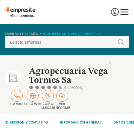
EMPRESITE ESPAÑA
AGROPECUARIA VEGA TORMES SA
Buscar
Agropecuaria Vega
Tormes Sa
0
/5
( 0 votos)
LLAMAR
SITIO WEB
CÓMO
VER
LLEGAR
INFORME
DIRECCIÓN Y CONTACTO
INFORMACIÓN GENERAL
DATOS COM