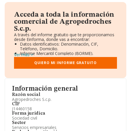
Acceda a toda la información
comercial de Agropedroches
S.c.p.
A través del informe gratuito que te proporcionamos
desde Einforma, donde vas a encontrar:
Datos identificativos: Denominación, CIF,
Teléfono, Domicilio.
Informe Mercantil Completo (BORME).
Ver más
Gráficos de Evolución Ventas y Empleados.
Consejo de Administración y Administradores.
QUIERO MI INFORME GRATUITO
Directivos y Ejecutivos.
Accionistas.
Participaciones y Vinculaciones en otras empresas.
Artículos de prensa publicados sobre la empresa.
Información oficial y registral complementaria.
Información general
Razón social
Agropedroches S.c.p.
CIF
J14460158
Forma jurídica
Sociedad civil
Sector
Servicios empresariales