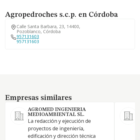
Agropedroches s.c.p. en Córdoba
Calle Santa Barbara, 23, 14400,
Pozoblanco, Córdoba
957131603
957131603
Empresas similares
Empresas similares
AGROMED INGENIERIA
MEDIOAMBIENTAL SL.
S
La redacción y ejecución de
D
proyectos de ingeniería,
c
edificación y dirección técnica
p