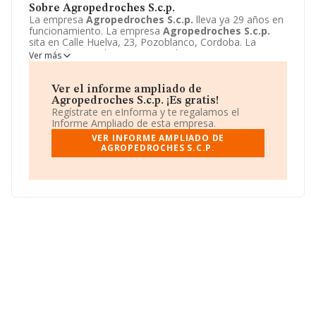
Sobre Agropedroches S.c.p.
La empresa
Agropedroches S.c.p.
lleva ya 29 años en
funcionamiento. La empresa
Agropedroches S.c.p.
sita en Calle Huelva, 23, Pozoblanco, Cordoba. La
actividad CNAE de esta compañía es 7112 - Servicios
Ver más
técnicos de ingeniería y otras actividades relacionadas
con el asesoramiento técnico. La emprea
Agropedroches S.c.p.
se registra como Sociedad civil.
Ver el informe ampliado de
Agropedroches S.c.p. ¡Es gratis!
Regístrate en eInforma y te regalamos el
Informe Ampliado de esta empresa.
VER INFORME AMPLIADO DE
AGROPEDROCHES S.C.P.