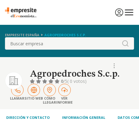
EMPRESITE ESPAÑA
AGROPEDROCHES S.C.P.
Buscar
Agropedroches S.c.p.
0
/5
( 0 votos)
LLAMAR
SITIO WEB
CÓMO
VER
LLEGAR
INFORME
DIRECCIÓN Y CONTACTO
INFORMACIÓN GENERAL
DATOS COM