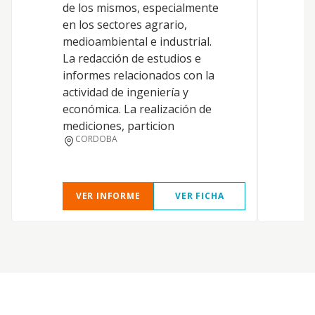
de los mismos, especialmente
e
en los sectores agrario,
h
medioambiental e industrial.
r
La redacción de estudios e
V
informes relacionados con la
d
actividad de ingeniería y
g
económica. La realización de
I
mediciones, particion
E
CORDOBA
e
D
VER INFORME
VER FICHA