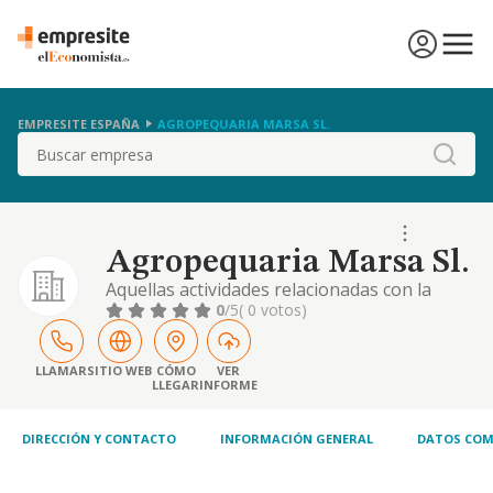
EMPRESITE ESPAÑA
AGROPEQUARIA MARSA SL.
Buscar
Agropequaria Marsa Sl.
Aquellas actividades relacionadas con la
agricultura, así como con el engorde de
0
/5
( 0 votos)
porcino y aviario
LLAMAR
SITIO WEB
CÓMO
VER
LLEGAR
INFORME
DIRECCIÓN Y CONTACTO
INFORMACIÓN GENERAL
DATOS COM