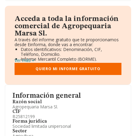
Acceda a toda la información
comercial de Agropequaria
Marsa Sl.
A través del informe gratuito que te proporcionamos
desde Einforma, donde vas a encontrar:
Datos identificativos: Denominación, CIF,
Teléfono, Domicilio.
Informe Mercantil Completo (BORME).
Ver más
Gráficos de Evolución Ventas y Empleados.
Consejo de Administración y Administradores.
QUIERO MI INFORME GRATUITO
Directivos y Ejecutivos.
Accionistas.
Participaciones y Vinculaciones en otras empresas.
Artículos de prensa publicados sobre la empresa.
Información oficial y registral complementaria.
Información general
Razón social
Agropequaria Marsa Sl.
CIF
B25812199
Forma jurídica
Sociedad limitada unipersonal
Sector
Agricultura