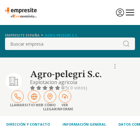
EMPRESITE ESPAÑA
AGRO-PELEGRI S.C.
Buscar
Agro-pelegri S.c.
Explotacion agricola
0
/5
( 0 votos)
LLAMAR
SITIO WEB
CÓMO
VER
LLEGAR
INFORME
DIRECCIÓN Y CONTACTO
INFORMACIÓN GENERAL
DATOS COM