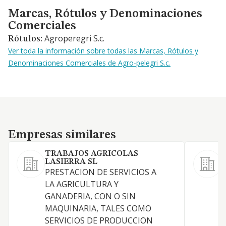
Marcas, Rótulos y Denominaciones Comerciales
Marcas, Rótulos y Denominaciones
Comerciales
Agroperegri S.c.
Rótulos:
Ver toda la información sobre todas las Marcas, Rótulos y
Denominaciones Comerciales de Agro-pelegri S.c.
Empresas similares
Empresas similares
TRABAJOS AGRICOLAS
LASIERRA SL
L
PRESTACION DE SERVICIOS A
e
LA AGRICULTURA Y
i
GANADERIA, CON O SIN
c
MAQUINARIA, TALES COMO
s
SERVICIOS DE PRODUCCION
p