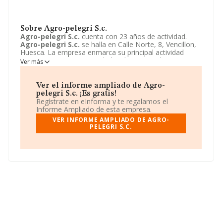
Sobre Agro-pelegri S.c.
Agro-pelegri S.c.
cuenta con 23 años de actividad.
Agro-pelegri S.c.
se halla en Calle Norte, 8, Vencillon,
Huesca. La empresa enmarca su principal actividad
CNAE como 0161 - Actividades de apoyo a la
Ver más
agricultura.
Agro-pelegri S.c.
toma la forma jurídica de
Sociedad civil.
Ver el informe ampliado de Agro-
pelegri S.c. ¡Es gratis!
Regístrate en eInforma y te regalamos el
Informe Ampliado de esta empresa.
VER INFORME AMPLIADO DE AGRO-
PELEGRI S.C.