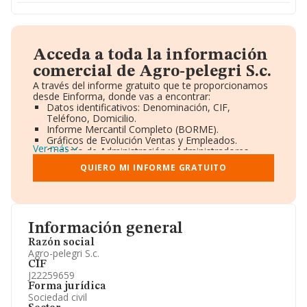
Acceda a toda la información
comercial de Agro-pelegri S.c.
A través del informe gratuito que te proporcionamos
desde Einforma, donde vas a encontrar:
Datos identificativos: Denominación, CIF,
Teléfono, Domicilio.
Informe Mercantil Completo (BORME).
Gráficos de Evolución Ventas y Empleados.
Ver más
Consejo de Administración y Administradores.
Directivos y Ejecutivos.
QUIERO MI INFORME GRATUITO
Accionistas.
Participaciones y Vinculaciones en otras empresas.
Artículos de prensa publicados sobre la empresa.
Información oficial y registral complementaria.
Información general
Razón social
Agro-pelegri S.c.
CIF
J22259659
Forma jurídica
Sociedad civil