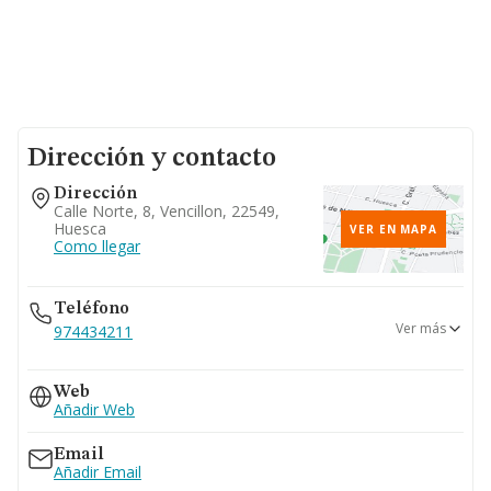
Dirección y contacto
Dirección
Calle Norte, 8, Vencillon, 22549,
Huesca
VER EN MAPA
Como llegar
Teléfono
Ver más
974434211
669...
Web
Ver teléfono 669...
Añadir Web
Email
Añadir Email