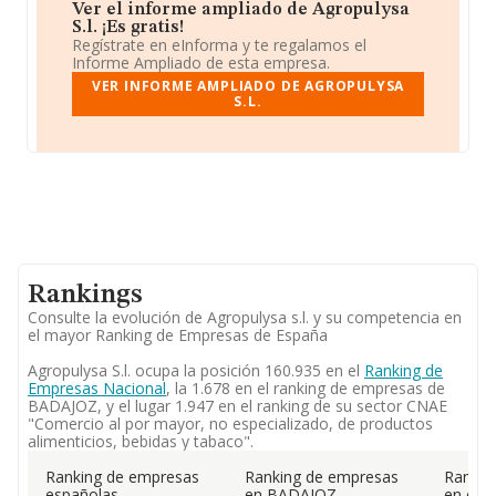
Ver el informe ampliado de Agropulysa
S.l. ¡Es gratis!
Regístrate en eInforma y te regalamos el
Informe Ampliado de esta empresa.
VER INFORME AMPLIADO DE AGROPULYSA
S.L.
Rankings
Consulte la evolución de Agropulysa s.l. y su competencia en
el mayor Ranking de Empresas de España
Agropulysa S.l. ocupa la posición 160.935 en el
Ranking de
Empresas Nacional
, la 1.678 en el ranking de empresas de
BADAJOZ, y el lugar 1.947 en el ranking de su sector CNAE
"Comercio al por mayor, no especializado, de productos
alimenticios, bebidas y tabaco".
Ranking de empresas
Ranking de empresas
Rankin
españolas
en BADAJOZ
en el 