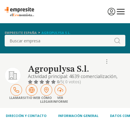
EMPRESITE ESPAÑA
AGROPULYSA S.L.
Buscar
Agropulysa S.l.
Actividad principal: 4639 comercialización,
compraventa al por mayor de productos
0
/5
( 0 votos)
alimenticios. otras actividades: 4634 -
comercio mayor de bebidas. 4643, 4649 -
comercio al por mayor de aparatos
LLAMAR
SITIO WEB
CÓMO
VER
LLEGAR
INFORME
electrodomésticos y otros artículos de uso
doméstico. 4652 - comercio al por mayor de
equipos electrónic.
DIRECCIÓN Y CONTACTO
INFORMACIÓN GENERAL
DATOS COM