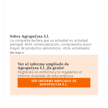
Sobre Agropulysa S.l.
La compañía declara que su actividad es actividad
principal: 4639 comercialización, compraventa al por
mayor de productos alimenticios. otras actividades:
4634 - comercio mayor de bebidas. 4643, 4649 -
Ver más
comercio al por mayor de aparatos electrodomésticos y
otros artículos de uso doméstico. 4652 - comercio al
por mayor de equipos electrónic. La empresa es una
Ver el informe ampliado de
Sociedad Limitada. Clasifica su actividad CNAE como
Agropulysa S.l. ¡Es gratis!
'Comercio al por mayor, no especializado, de productos
Regístrate en eInforma y te regalamos el
alimenticios, bebidas y tabaco', código 4639. La
Informe Ampliado de esta empresa.
sociedad no tiene actividad en mercados exteriores.
VER INFORME AMPLIADO DE
AGROPULYSA S.L.
El número de empleados ha sido el mismo con respecto
al 2024 y atendiendo a los datos disponibles en
INFORMA, el número de empleados de la compañía ha
estado por debajo de la media de sector.
Dentro del ranking de empresas elaborado por