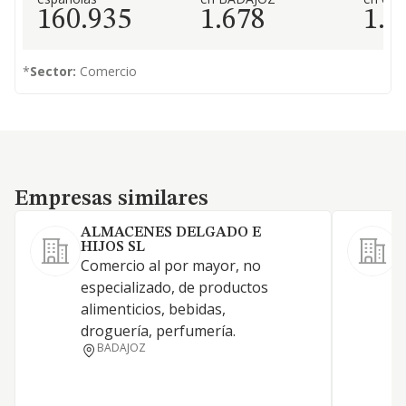
160.935
1.678
1.9
*
Sector:
Comercio
Empresas similares
Empresas similares
ALMACENES DELGADO E
HIJOS SL
A
Comercio al por mayor, no
p
especializado, de productos
d
alimenticios, bebidas,
droguería, perfumería.
BADAJOZ