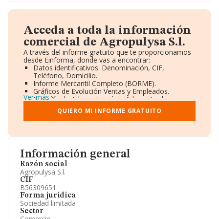
Acceda a toda la información
comercial de Agropulysa S.l.
A través del informe gratuito que te proporcionamos
desde Einforma, donde vas a encontrar:
Datos identificativos: Denominación, CIF,
Teléfono, Domicilio.
Informe Mercantil Completo (BORME).
Gráficos de Evolución Ventas y Empleados.
Ver más
Consejo de Administración y Administradores.
Directivos y Ejecutivos.
QUIERO MI INFORME GRATUITO
Accionistas.
Participaciones y Vinculaciones en otras empresas.
Artículos de prensa publicados sobre la empresa.
Información oficial y registral complementaria.
Información general
Razón social
Agropulysa S.l.
CIF
B56309651
Forma jurídica
Sociedad limitada
Sector
Comercio