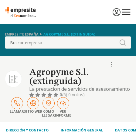
EMPRESITE ESPAÑA
AGROPYME S.L. (EXTINGUIDA)
Buscar
Agropyme S.l.
(extinguida)
La prestacion de servicios de asesoramiento
y gestoria a empresas y particulares en
0
/5
( 0 votos)
materia fiscal, laboral (incluyendo
prevencion de riesgos laborales), contable y
tributaria; la prestacion de servicios en
LLAMAR
SITIO WEB
CÓMO
VER
LLEGAR
INFORME
materia de in
DIRECCIÓN Y CONTACTO
INFORMACIÓN GENERAL
DATOS COM