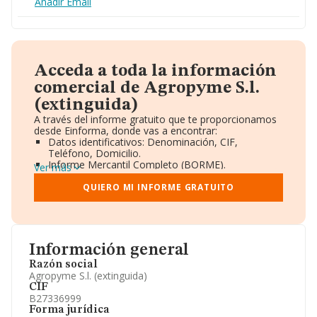
Añadir Email
Acceda a toda la información
comercial de Agropyme S.l.
(extinguida)
A través del informe gratuito que te proporcionamos
desde Einforma, donde vas a encontrar:
Datos identificativos: Denominación, CIF,
Teléfono, Domicilio.
Informe Mercantil Completo (BORME).
Ver más
Gráficos de Evolución Ventas y Empleados.
Consejo de Administración y Administradores.
QUIERO MI INFORME GRATUITO
Directivos y Ejecutivos.
Accionistas.
Participaciones y Vinculaciones en otras empresas.
Artículos de prensa publicados sobre la empresa.
Información oficial y registral complementaria.
Información general
Razón social
Agropyme S.l. (extinguida)
CIF
B27336999
Forma jurídica