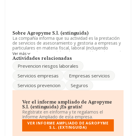
Sobre Agropyme S.l. (extinguida)
La compañía informa que su actividad es la prestación
de servicios de asesoramiento y gestoria a empresas y
particulares en materia fiscal, laboral (incluyendo
prevencion de riesgos laborales), contable y tributaria; la
Ver más
prestación de servicios en materia de in. La empresa
Actividades relacionadas
está registrada como Sociedad Limitada. La actividad de
Prevencion riesgos laborales
referencia CNAE corresponde a 'Actividades de
contabilidad, teneduría de libros, auditoría y asesoría
Servicios empresas
Empresas servicios
fiscal', cuyo Código es 6920. No realiza actividad de
importación y/o exportación.
Servicios prevencion
Seguros
Para comunicarse con sus oficinas, el número de
teléfono es 982217989.
Ver el informe ampliado de Agropyme
La sociedad
Agropyme S.L. (extinguida)
, CIF
S.l. (extinguida) ¡Es gratis!
B27336999, se encuentra en Calle Rosalía De Castro
Regístrate en eInforma y te regalamos el
núm. 7 B, (27220), Friol, provincia de Lugo, Galicia.
Informe Ampliado de esta empresa.
VER INFORME AMPLIADO DE AGROPYME
En base a la información de la que dispone INFORMA
S.L. (EXTINGUIDA)
sobre 56.819 compañías, a nivel nacional la facturación
asciende a 14.430 millones de euros y se calcula un