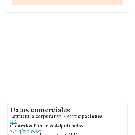
promedio de facturación de 253 mil euros entre todas
las compañías. En relación con la información de la
provincia de Lugo, en la base de datos INFORMA
constan 272 empresas, cuyas ventas en 2011 han
alcanzado los 112 millones de euros. Por último, con el
fin de ampliar la información relativa al ámbito de la
empresa, los empleados de media son 3. La antigüedad
desde la constitución es de 19 años.
Datos comerciales
Estructura corporativa - Participaciones
NO
Contratos Públicos Adjudicados
Ver Información