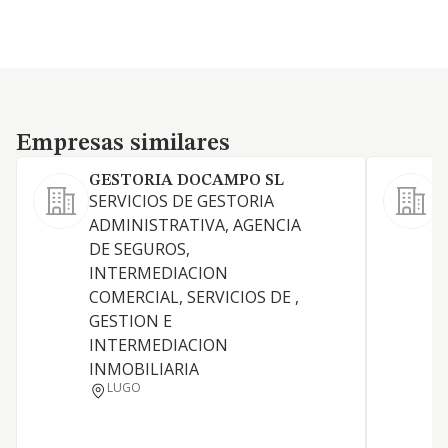
Empresas similares
Empresas similares
GESTORIA DOCAMPO SL
SERVICIOS DE GESTORIA
e
ADMINISTRATIVA, AGENCIA
a
DE SEGUROS,
l
INTERMEDIACION
i
COMERCIAL, SERVICIOS DE ,
r
GESTION E
a
INTERMEDIACION
c
INMOBILIARIA
c
LUGO
C