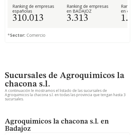
Ranking de empresas
Ranking de empresas
Rankin
españolas
en BADAJOZ
en el 
310.013
3.313
1.4
*
Sector:
Comercio
Sucursales de Agroquimicos la
chacona s.l.
A continuación le mostramos el listado de las sucursales de
Agroquimicos la chacona s.l. en todas las provincia que tengan hasta 3
sucursales.
Agroquimicos la chacona s.l. en
Badajoz