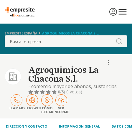
EMPRESITE ESPAÑA
AGROQUIMICOS LA CHACONA S.L.
Buscar
Agroquimicos La
Chacona S.l.
- comercio mayor de abonos, sustancias
fertilizantes, plaguicidas, simientes y todo
0
/5
( 0 votos)
tipo de productos fitosa.nitarios. -
explotación agricola. - explotación ganadera.
- actividades de apoyo a la agricultura y la
LLAMAR
SITIO WEB
CÓMO
VER
LLEGAR
INFORME
ganadería. - comercio mayor y menor e
intermediación en el comer.cio de materias
primas
DIRECCIÓN Y CONTACTO
INFORMACIÓN GENERAL
DATOS COM