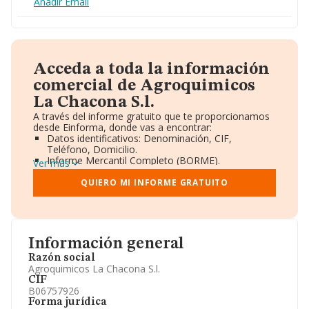
Añadir Email
Acceda a toda la información
comercial de Agroquimicos
La Chacona S.l.
A través del informe gratuito que te proporcionamos
desde Einforma, donde vas a encontrar:
Datos identificativos: Denominación, CIF,
Teléfono, Domicilio.
Informe Mercantil Completo (BORME).
Ver más
Gráficos de Evolución Ventas y Empleados.
Consejo de Administración y Administradores.
QUIERO MI INFORME GRATUITO
Directivos y Ejecutivos.
Accionistas.
Participaciones y Vinculaciones en otras empresas.
Artículos de prensa publicados sobre la empresa.
Información oficial y registral complementaria.
Información general
Razón social
Agroquimicos La Chacona S.l.
CIF
B06757926
Forma jurídica