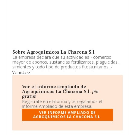
Sobre Agroquimicos La Chacona S.l.
La empresa declara que su actividad es - comercio
mayor de abonos, sustancias fertilizantes, plaguicidas,
simientes y todo tipo de productos fitosa.nitarios. -
explotación agrícola. - explotación ganadera. -
Ver más
actividades de apoyo a la agricultura y la ganadería. -
comercio mayor y menor e intermediación en el
comer.cio de materias primas. La empresa aparece
Ver el informe ampliado de
inscrita en el Registro Mercantil como Sociedad
Agroquimicos La Chacona S.l. ¡Es
Limitada. Su CNAE corresponde a 4685 con código
gratis!
'%cnae%'. La compañía no tiene actividad en mercados
Regístrate en eInforma y te regalamos el
exteriores.
Informe Ampliado de esta empresa.
VER INFORME AMPLIADO DE
La plantilla se ha mantenido igual y teniendo en cuenta
AGROQUIMICOS LA CHACONA S.L.
la información a disposición de INFORMA, ha contado
con un número de empleados inferior a la media de
sector.