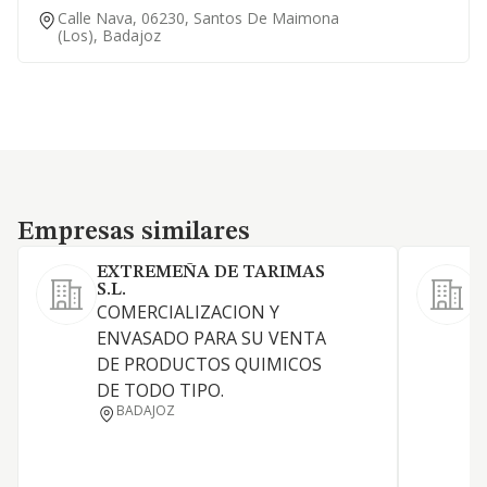
Calle Nava, 06230, Santos De Maimona
(los), Badajoz
Empresas similares
Empresas similares
EXTREMEÑA DE TARIMAS
S.L.
COMERCIALIZACION Y
V
ENVASADO PARA SU VENTA
d
DE PRODUCTOS QUIMICOS
z
DE TODO TIPO.
a
BADAJOZ
g
C