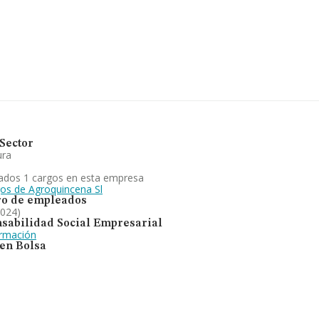
formación de la provincia (hablamos de
s, con ventas en 2024 de hasta 268
edia de empleados de las empresas es
tivo de cereales (excepto arroz),
onado mejor en el ranking nacional (de
Sector
ura
ados 1 cargos en esta empresa
gos de Agroquincena Sl
o de empleados
2024)
sabilidad Social Empresarial
ormación
 en Bolsa