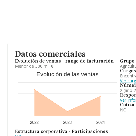
todas las compañías alcanza los 285 mil euros. Respecto a la in
Sevilla), en la base de datos de INFORMA aparecen 695 empresa
millones de euros. Como información adicional de interés, la m
de 3; la antigüedad alcanza los 22 años desde la constitución.
En definitiva, se ha posicionado mejor en el ranking sectorial (Cul
leguminosas y semillas oleaginosas) frente al 2023. Se ha posici
todas las empresas presentes en el territorio) frente al 2023.
Datos comerciales
Evolución de ventas - rango de facturación
Grupo 
Menor de 300 mil €
Agricult
Cargos
Evolución de las ventas
Encontr
Ver car
Númer
2 (año 
Respon
Ver Inf
Cotiza
NO
2022
2023
2024
Estructura corporativa - Participaciones