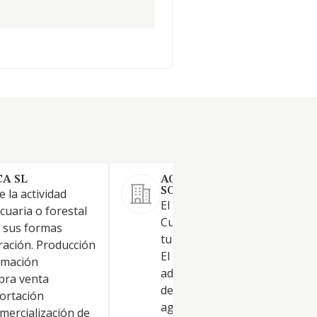
A SL
AGRICULTORES LOPEZ PU
SOCIEDAD LIMITADA.
 la actividad
El objeto social lo constituirá: 
cuaria o forestal
Cultivo de hortalizas, raíces y
e sus formas
tubérculos -código CNAE 01.13
oración. Producción
El cultivo, explotación y
rmación
adquisición, por cualquier titu
pra venta
de fincas rústicas o explotaci
ortación
agrícolas, forestales o ganad
omercialización de