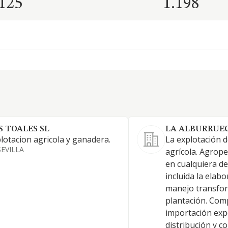
.125
1.198
S TOALES SL
LA ALBURRUEC
lotacion agricola y ganadera.
La explotación de
SEVILLA
agrícola. Agrope
en cualquiera d
incluida la elab
manejo transfo
plantación. Com
importación exp
distribución y c