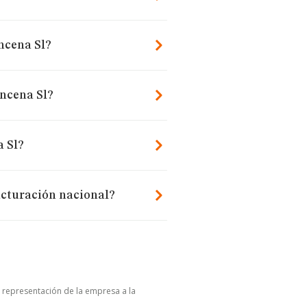
ncena Sl?
incena Sl?
a Sl?
acturación nacional?
u representación de la empresa a la