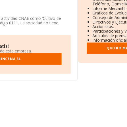
Teléfono, Domicili
Informe Mercantil
Gráficos de Evoluc
Consejo de Adminis
u actividad CNAE como 'Cultivo de
Directivos y Ejecut
ódigo 0111. La sociedad no tiene
Accionistas.
Participaciones y 
Artículos de prens
 atendiendo a los datos disponibles
Información oficial
por debajo de la media de sector.
tis!
QUIERO M
ión, en los distintos rankings,
 de esta empresa.
ha ganado 116 posiciones en el ranking
l ranking del sector, están empresas
INCENA SL
 Marza Zamora Sociedad
bajo en el ranking de sectores son
edad Limitada
. Se ha posicionado
del 466.809 al 437.973. En 2024,
res empresas antes de la compañía;
tter Digital Sociedad Limitada
y
 puestos, pasando del 14.933 al
lio social establecido en Calle Luis
94 empresas, la facturación en el
 media de facturación de ventas entre