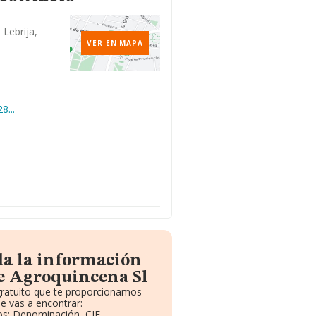
 Lebrija,
VER EN MAPA
8...
da la información
e Agroquincena Sl
gratuito que te proporcionamos
e vas a encontrar:
vos: Denominación, CIF,