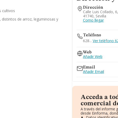
Dirección
s cultivos
Calle Luis Collado, 6,
41740, Sevilla
, distintos de arroz, leguminosas y
Como llegar
Teléfono
628...
Ver teléfono 62
Web
Añadir Web
Email
Añadir Email
Acceda a to
comercial d
A través del informe 
desde Einforma, dond
Datos identificati