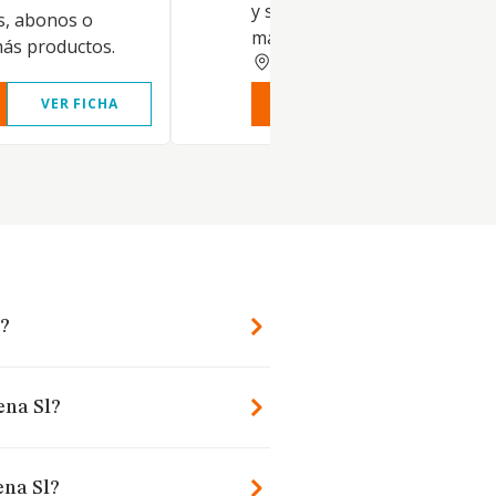
y su gestión. 3. La adquisición
s, abonos o
maquinaria y elementos prec
más productos.
SEVILLA
VER FICHA
VER INFORME
VER FIC
l?
ena Sl?
ena Sl?