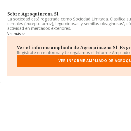
Sobre Agroquincena Sl
La sociedad está registrada como Sociedad Limitada. Clasifica s
cereales (excepto arroz), leguminosas y semillas oleaginosas', c
actividad en mercados exteriores.
Ver más
En el último año el número de empleados ha permanecido igual y
en INFORMA, el número de empleados de la compañía ha estado 
Ver el informe ampliado de Agroquincena Sl ¡Es gra
Respecto a la posición de la empresa según los niveles de facturac
Regístrate en eInforma y te regalamos el Informe Ampliado
INFORMA facilita la siguiente información: en 2024, la empresa 
sectorial, pasando del 1.314 al 1.198. Antes de la compañía, en e
VER INFORME AMPLIADO DE AGROQU
como:
Negocios El Robledillo Sociedad Limitada
y
Hermanos
Limitada
; en cambio, algunas de las empresas que están por de
Inversiones Inmobiliarias Nieme S.L
y
Quebrantavigas Soci
mejor en el ranking nacional, ha subido 28.836 puestos, pasando 
destacan
Mejillones Juncal S.L
y
Victoria & Sons S.L
como mejo
entre las empresas que están por debajo, se encuentran:
Newsle
Boxtrading Share Capital S.L
. La empresa ha subido hasta 808
14.125 en el ranking provincial.
La compañía
Agroquincena S.L
, NIF B41204827, tiene su domici
Collado núm. 6, (41740), Lebrija, provincia de Sevilla, Andalucía.
En relación con el sector y disponiendo de los datos de hasta 4.9
ámbito nacional alcanza los 1.426 millones de euros y en 2024 la