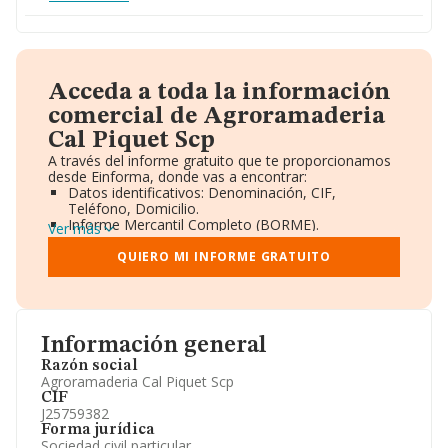
Acceda a toda la información
comercial de Agroramaderia
Cal Piquet Scp
A través del informe gratuito que te proporcionamos
desde Einforma, donde vas a encontrar:
Datos identificativos: Denominación, CIF,
Teléfono, Domicilio.
Informe Mercantil Completo (BORME).
Ver más
Gráficos de Evolución Ventas y Empleados.
Consejo de Administración y Administradores.
QUIERO MI INFORME GRATUITO
Directivos y Ejecutivos.
Accionistas.
Participaciones y Vinculaciones en otras empresas.
Artículos de prensa publicados sobre la empresa.
Información oficial y registral complementaria.
Información general
Razón social
Agroramaderia Cal Piquet Scp
CIF
J25759382
Forma jurídica
Sociedad civil particular