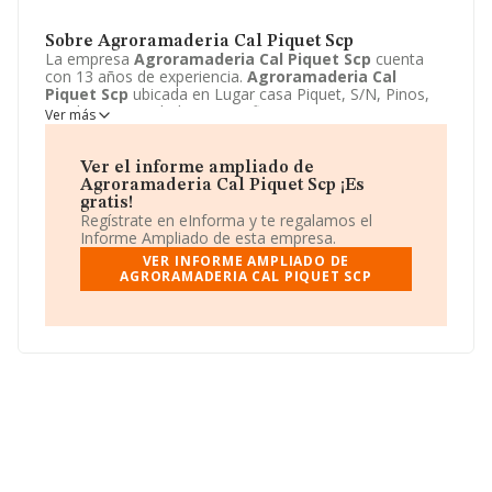
Sobre Agroramaderia Cal Piquet Scp
La empresa
Agroramaderia Cal Piquet Scp
cuenta
con 13 años de experiencia.
Agroramaderia Cal
Piquet Scp
ubicada en Lugar casa Piquet, S/N, Pinos,
Lerida. Su actividad CNAE se fine como 0161 -
Ver más
Actividades de apoyo a la agricultura. El modelo de
sociedad de
Agroramaderia Cal Piquet Scp
es
Sociedad civil particular.
Ver el informe ampliado de
Agroramaderia Cal Piquet Scp ¡Es
gratis!
Regístrate en eInforma y te regalamos el
Informe Ampliado de esta empresa.
VER INFORME AMPLIADO DE
AGRORAMADERIA CAL PIQUET SCP