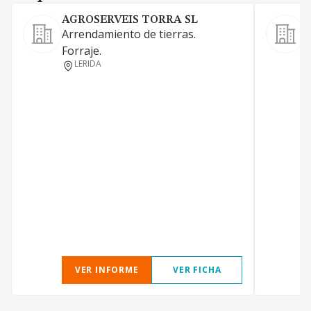
AGROSERVEIS TORRA SL
Arrendamiento de tierras.
C
Forraje.
S
LERIDA
s
p
j
c
a
a
c
p
e
p
VER INFORME
VER FICHA