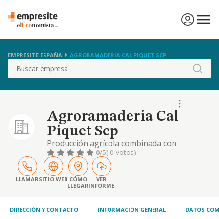
EMPRESITE ESPAÑA
AGRORAMADERIA CAL PIQUET SCP
Buscar
Agroramaderia Cal
Piquet Scp
Producción agrícola combinada con
ganadería
0
/5
( 0 votos)
LLAMAR
SITIO WEB
CÓMO
VER
LLEGAR
INFORME
DIRECCIÓN Y CONTACTO
INFORMACIÓN GENERAL
DATOS COM