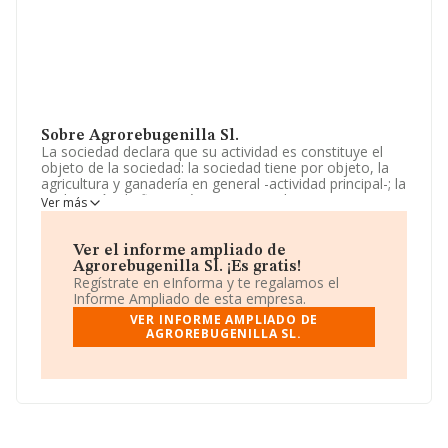
Sobre Agrorebugenilla Sl.
La sociedad declara que su actividad es constituye el
objeto de la sociedad: la sociedad tiene por objeto, la
agricultura y ganadería en general -actividad principal-; la
explotación de fincas rústicas y ganaderas, en tanto en
Ver más
propiedad como en arrendamiento, así como la
comercialización de cuantos productos agrícolas y
ganaderos. La sociedad está inscrita en el Registro
Ver el informe ampliado de
Mercantil como Sociedad Limitada. Su CNAE
Agrorebugenilla Sl. ¡Es gratis!
corresponde a 0111 con código 'Cultivo de cereales
Regístrate en eInforma y te regalamos el
(excepto arroz), leguminosas y semillas oleaginosas'.
Informe Ampliado de esta empresa.
No realiza actividad de importación y/o exportación.
VER INFORME AMPLIADO DE
AGROREBUGENILLA SL.
Ha tenido un 20% más de empleados y según las cifras
existentes en la base de datos de INFORMA, el número
de empleados ha estado por encima de la media de
sector.
Acerca de la información en los distintos rankings: ha
subido de hasta 198 puestos en 2024 a nivel sectorial,