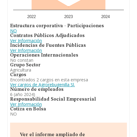
de hasta 268 millones de euros. Como información
adicional de interés, la media de empleados es de 3. La
antigüedad desde la constitución es de 22 años.
2022
2023
2024
En definitiva,
Agrorebugenilla S.L
está especializada
Estructura corporativa - Participaciones
en constituye el objeto de la sociedad: la sociedad tiene
NO
por objeto, la agricultura y ganadería en general -
Contratos Públicos Adjudicados
actividad principal-; la explotación de fincas rústicas y
Ver Información
ganaderas, en tanto en propiedad como en
Incidencias de Fuentes Públicas
arrendamiento, así como la comercialización de
Ver Información
cuantos productos agrícolas y ganaderos. Se ha
Operaciones Internacionales
posicionado mejor en el ranking de provincia frente al
No constan
2023.
Grupo Sector
Agricultura
Cargos
Encontrados 2 cargos en esta empresa
Ver cargos de Agrorebugenilla Sl.
Número de empleados
6 (año 2024)
Responsabilidad Social Empresarial
Ver Información
Cotiza en Bolsa
NO
Ver el informe ampliado de