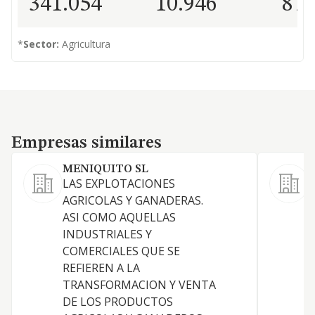
341.054
10.946
87
*
Sector:
Agricultura
Empresas similares
Empresas similares
MENIQUITO SL
LAS EXPLOTACIONES
E
AGRICOLAS Y GANADERAS.
g
ASI COMO AQUELLAS
INDUSTRIALES Y
COMERCIALES QUE SE
REFIEREN A LA
TRANSFORMACION Y VENTA
DE LOS PRODUCTOS