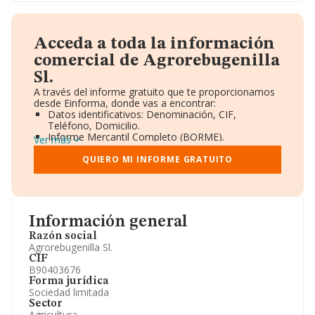
Acceda a toda la información
comercial de Agrorebugenilla
Sl.
A través del informe gratuito que te proporcionamos
desde Einforma, donde vas a encontrar:
Datos identificativos: Denominación, CIF,
Teléfono, Domicilio.
Informe Mercantil Completo (BORME).
Ver más
Gráficos de Evolución Ventas y Empleados.
Consejo de Administración y Administradores.
QUIERO MI INFORME GRATUITO
Directivos y Ejecutivos.
Accionistas.
Participaciones y Vinculaciones en otras empresas.
Artículos de prensa publicados sobre la empresa.
Información oficial y registral complementaria.
Información general
Razón social
Agrorebugenilla Sl.
CIF
B90403676
Forma jurídica
Sociedad limitada
Sector
Agricultura