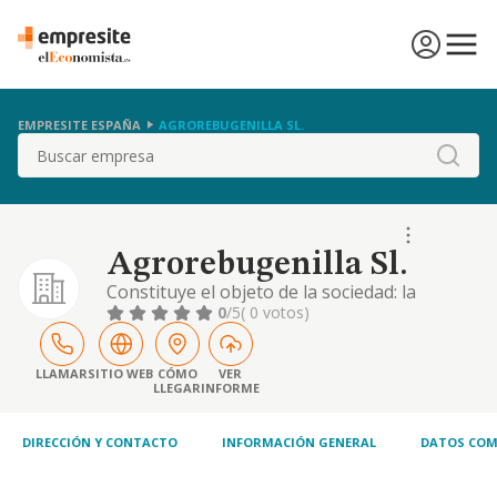
EMPRESITE ESPAÑA
AGROREBUGENILLA SL.
Buscar
Agrorebugenilla Sl.
Constituye el objeto de la sociedad: la
sociedad tiene por objeto, la agricultura y
0
/5
( 0 votos)
ganadería en general -actividad principal-; la
explotación de fincas rústicas y ganaderas,
en tanto en propiedad como en
LLAMAR
SITIO WEB
CÓMO
VER
LLEGAR
INFORME
arrendamiento, así como la comercialización
de cuantos productos agrícolas y ganaderos
..
DIRECCIÓN Y CONTACTO
INFORMACIÓN GENERAL
DATOS COM