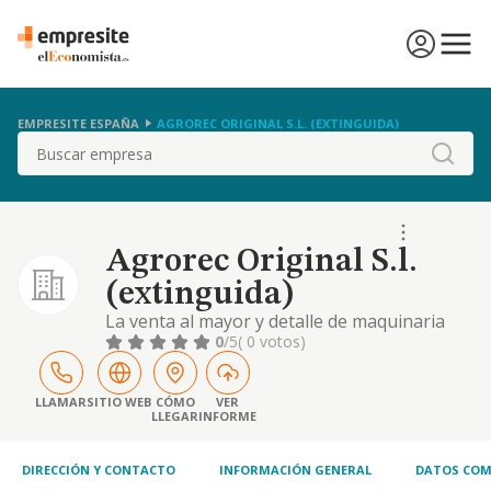
EMPRESITE ESPAÑA
AGROREC ORIGINAL S.L. (EXTINGUIDA)
Buscar
Agrorec Original S.l.
(extinguida)
La venta al mayor y detalle de maquinaria
agricola, turismos. aparatos de telefonia
0
/5
( 0 votos)
movil e informatica. la venta al mayor y
detalle de toda clase de recambios para
maquinaria agricola y turismos, telefonia
LLAMAR
SITIO WEB
CÓMO
VER
LLEGAR
INFORME
movil e infor
DIRECCIÓN Y CONTACTO
INFORMACIÓN GENERAL
DATOS COM