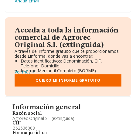
Añadir Email
Acceda a toda la información
comercial de Agrorec
Original S.l. (extinguida)
A través del informe gratuito que te proporcionamos
desde Einforma, donde vas a encontrar:
Datos identificativos: Denominación, CIF,
Teléfono, Domicilio.
Informe Mercantil Completo (BORME).
Ver más
Gráficos de Evolución Ventas y Empleados.
Consejo de Administración y Administradores.
QUIERO MI INFORME GRATUITO
Directivos y Ejecutivos.
Accionistas.
Participaciones y Vinculaciones en otras empresas.
Artículos de prensa publicados sobre la empresa.
Información oficial y registral complementaria.
Información general
Razón social
Agrorec Original S.l. (extinguida)
CIF
B62536008
Forma jurídica