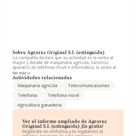
Sobre Agrorec Original S.l. (extinguida)
La compañía declara que su actividad es la venta al
mayor y detalle de maquinaria agrícola, turismos.
aparatos de telefonia movil e informática. la venta al
mayor y detalle de toda clase de recambios para
Ver más
maquinaria agrícola y turismos, telefonia movil e infor.
Actividades relacionadas
La empresa está registrada como Sociedad Limitada.
Maquinaria agricola
Telecomunicaciones
Clasifica su actividad CNAE como 'Comercio al por
menor de productos textiles, prendas de vestir y
Telefonia
Telefonia movil
calzado en puestos de venta y en mercadillos', código
4782. No realiza actividad de importación y/o
Agricultura ganaderia
exportación.
Acerca de los empleados, ha contado con una
reducción del 50% y teniendo en cuenta la información
Ver el informe ampliado de Agrorec
disponible en INFORMA, ha dispuesto de un número de
Original S.l. (extinguida) ¡Es gratis!
empleados por debajo de la media de sector.
Regístrate en eInforma y te regalamos el