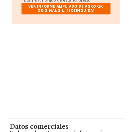
Informe Ampliado de esta empresa.
Para comunicarse con sus oficinas, el número de
VER INFORME AMPLIADO DE AGROREC
teléfono es 931902644.
ORIGINAL S.L. (EXTINGUIDA)
La compañía
Agrorec Original S.L. (extinguida)
, con
NIF B62536008, se encuentra en Calle Josep Estivill
núm. 31 Bis, Loc A, (08027), Barcelona, Cataluña.
Con los datos a disposición de INFORMA sobre 5.536
empresas pertenecientes al sector, en el ámbito
nacional la facturación alcanza la cifra de 4.581 millones
de euros y la media entre todas las compañías es de
827 mil euros de ventas en 2017. Finalmente, para
completar los datos de sector, en 2017, la antigüedad
desde la constitución es de 20 años. Los empleados de
media son 5.
Datos comerciales