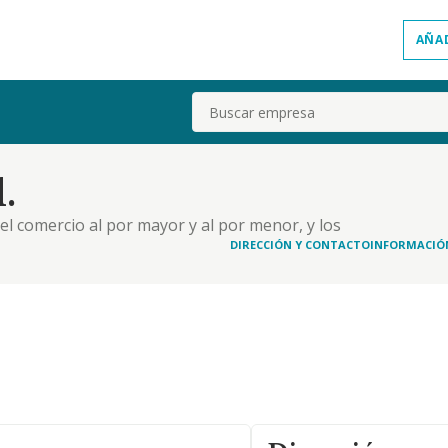
AÑA
Buscar
.
) el comercio al por mayor y al por menor, y los
ión de productos agrícolas, en especial de frutas,
DIRECCIÓN Y CONTACTO
INFORMACIÓ
raventa y arrendamiento -excluido el financ