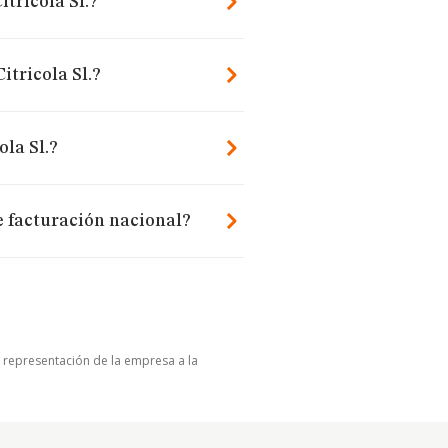
itricola Sl.?
itricola Sl.?
ola Sl.?
e facturación nacional?
u representación de la empresa a la