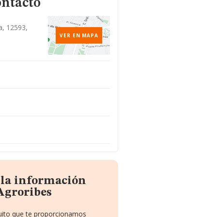
ontacto
a, 12593,
VER EN MAPA
 la información
Agroribes
tuito que te proporcionamos