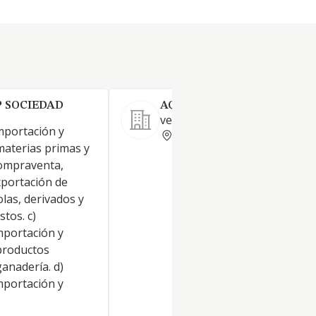
 SOCIEDAD
AQUACCIA C.B.
venta de griferia de diseño
importación y
CASTELLON
materias primas y
Compraventa,
xportación de
las, derivados y
tos. c)
portación y
productos
ganadería. d)
portación y