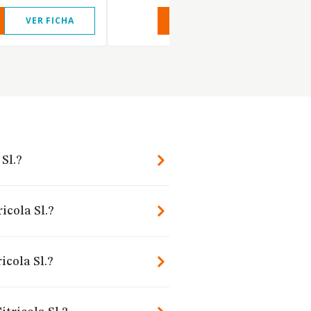
VER FICHA
VER INFORME
VER FIC
 Sl.?
icola Sl.?
icola Sl.?