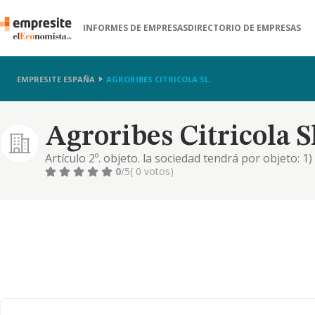
INFORMES DE EMPRESAS
DIRECTORIO DE EMPRESAS
EMPRESITE ESPAÑA
AGRORIBES CITRICOLA SL.
Agroribes Citricola Sl
Artículo 2º. objeto. la sociedad tendrá por objeto: 1
servicios de intermediación, importación y exportac
0
/5
( 0 votos)
verduras, hortalizas, arroz y legumbres. 2) la comp