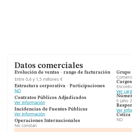
(12593), en el municipio de Moncofa, provincia de Castellón, Co
En relación con el sector y disponiendo de los datos de hasta 9.
nacional la facturación alcanza la cifra de 2.443 millones de euro
compañías es de 263 mil euros de ventas en 2024. En relación con
Castellón, en la base de datos de INFORMA aparecen 108 empre
63 millones de euros. Con el fin de ampliar la información relati
de media son 1. La antigüedad desde la constitución es de 21 añ
Datos comerciales
Evolución de ventas - rango de facturación
Grupo 
Comerc
Entre 0,6 y 1,5 millones €
Cargos
Encontr
Estructura corporativa - Participaciones
NO
Ver car
Númer
Contratos Públicos Adjudicados
0 (año 
Ver Información
Respon
Incidencias de Fuentes Públicas
Ver Inf
Ver Información
Cotiza
NO
Operaciones Internacionales
No constan