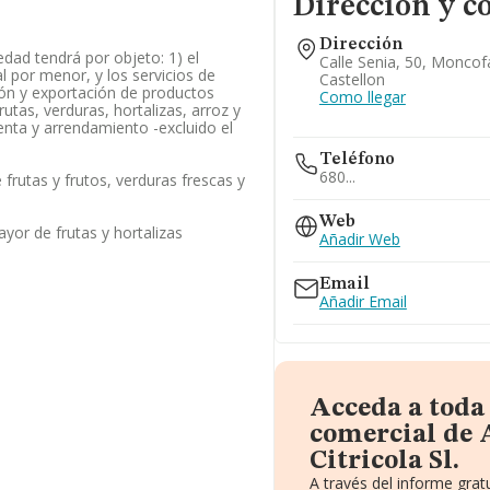
Dirección y c
Dirección
iedad tendrá por objeto: 1) el
Calle Senia, 50, Moncof
l por menor, y los servicios de
Castellon
ión y exportación de productos
Como llegar
rutas, verduras, hortalizas, arroz y
nta y arrendamiento -excluido el
Teléfono
680...
frutas y frutos, verduras frescas y
Web
yor de frutas y hortalizas
Añadir Web
Email
Añadir Email
Acceda a toda
comercial de 
Citricola Sl.
A través del informe gra