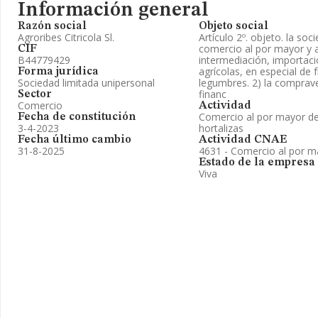
Información general
Razón social
Objeto social
Agroribes Citricola Sl.
Artículo 2º. objeto. la soc
comercio al por mayor y a
CIF
B44779429
intermediación, importac
agrícolas, en especial de f
Forma jurídica
Sociedad limitada unipersonal
legumbres. 2) la comprave
financ
Sector
Comercio
Actividad
Comercio al por mayor de 
Fecha de constitución
3-4-2023
hortalizas
Fecha último cambio
Actividad CNAE
31-8-2025
4631 - Comercio al por ma
Estado de la empresa
Viva