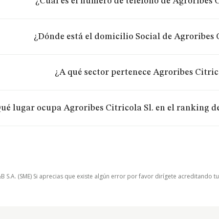
¿Cuál es el número de teléfono de Agroribes C
¿Dónde está el domicilio Social de Agroribes C
¿A qué sector pertenece Agroribes Citric
ué lugar ocupa Agroribes Citricola Sl. en el ranking d
.A. (SME) Si aprecias que existe algún error por favor dirígete acreditando t