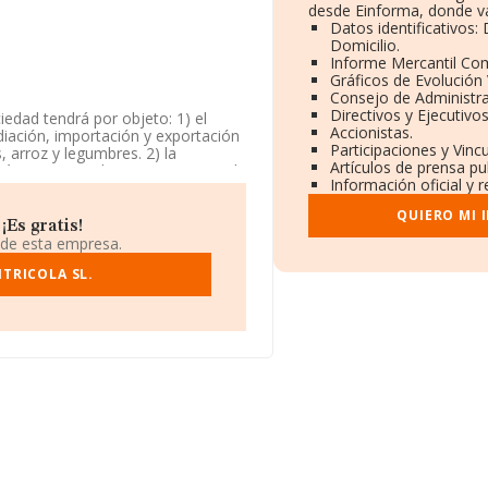
desde Einforma, donde va
Datos identificativos:
Domicilio.
Informe Mercantil Co
Gráficos de Evolución
Consejo de Administra
Directivos y Ejecutivos
ciedad tendrá por objeto: 1) el
Accionistas.
diación, importación y exportación
Participaciones y Vinc
, arroz y legumbres. 2) la
Artículos de prensa p
 inscrita en el Registro Mercantil
Información oficial y 
rmediarios del comercio de
es y productos semielaborados',
QUIERO MI 
ores.
¡Es gratis!
 de esta empresa.
empleados de la compañía ha
TRICOLA SL.
do a los niveles de facturación
anking sectorial, en el ranking de
ceite 1980 S.L
y
Tauromaquia
como:
Mainar y Casanovas
nacional, destaca por la posición
eran en el ranking:
Andrea 2000
embargo, está por encima de
le Almanzora Sociedad
.755.
uentra en Calle Senia núm. 50,