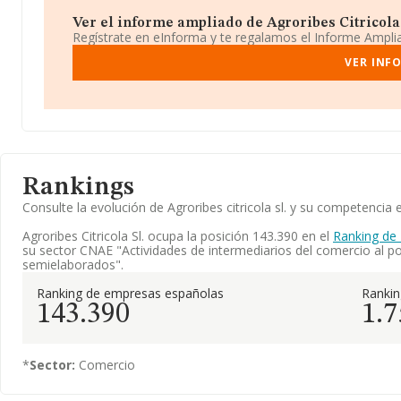
Ver el informe ampliado de Agroribes Citricola S
Regístrate en eInforma y te regalamos el Informe Ampl
VER INF
Rankings
Consulte la evolución de Agroribes citricola sl. y su competenc
Agroribes Citricola Sl. ocupa la posición 143.390 en el
Ranking de
su sector CNAE "Actividades de intermediarios del comercio al po
semielaborados".
Ranking de empresas españolas
Ranki
143.390
1.7
*
Sector:
Comercio