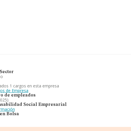
munidad Valenciana.
276 empresas, en el ámbito
s y la media entre todas las
 la información de la provincia de
sas, con ventas en 2024 de hasta
va a las compañías, los empleados
os.
Sector
io
ados 1 cargos en esta empresa
gos de Empresa
o de empleados
2025)
sabilidad Social Empresarial
ormación
 en Bolsa