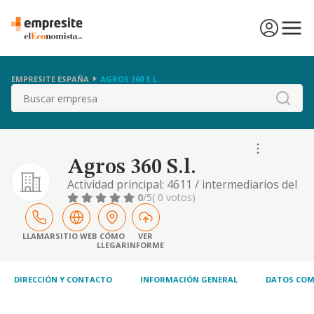
EMPRESITE ESPAÑA
AGROS 360 S.L.
Buscar
Agros 360 S.l.
Actividad principal: 4611 / intermediarios del
comercio de materias primas agrarias,
0
/5
( 0 votos)
animales vivos, materias primas textiles y
productos semielaborados. otras
actividades: 4614 / intermediarios del
LLAMAR
SITIO WEB
CÓMO
VER
LLEGAR
INFORME
comercio, etc
DIRECCIÓN Y CONTACTO
INFORMACIÓN GENERAL
DATOS COM