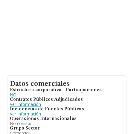
facturación asciende a 2.404 millones de euros y la
media de facturación de ventas entre todas las
compañías alcanza los 258 mil euros. Finalmente, para
completar los datos de sector la antigüedad alcanza los
21 años desde la constitución. La media de empleados
de las empresas es de 1.
Datos comerciales
Estructura corporativa - Participaciones
NO
Contratos Públicos Adjudicados
Ver Información
Incidencias de Fuentes Públicas
Ver Información
Operaciones Internacionales
No constan
Grupo Sector
Comercio