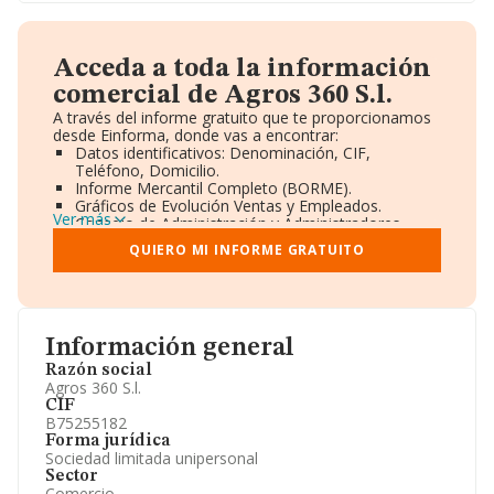
Acceda a toda la información
comercial de Agros 360 S.l.
A través del informe gratuito que te proporcionamos
desde Einforma, donde vas a encontrar:
Datos identificativos: Denominación, CIF,
Teléfono, Domicilio.
Informe Mercantil Completo (BORME).
Gráficos de Evolución Ventas y Empleados.
Ver más
Consejo de Administración y Administradores.
Directivos y Ejecutivos.
QUIERO MI INFORME GRATUITO
Accionistas.
Participaciones y Vinculaciones en otras empresas.
Artículos de prensa publicados sobre la empresa.
Información oficial y registral complementaria.
Información general
Razón social
Agros 360 S.l.
CIF
B75255182
Forma jurídica
Sociedad limitada unipersonal
Sector
Comercio