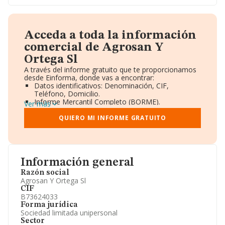
Acceda a toda la información
comercial de Agrosan Y
Ortega Sl
A través del informe gratuito que te proporcionamos
desde Einforma, donde vas a encontrar:
Datos identificativos: Denominación, CIF,
Teléfono, Domicilio.
Informe Mercantil Completo (BORME).
Ver más
Gráficos de Evolución Ventas y Empleados.
Consejo de Administración y Administradores.
QUIERO MI INFORME GRATUITO
Directivos y Ejecutivos.
Accionistas.
Participaciones y Vinculaciones en otras empresas.
Artículos de prensa publicados sobre la empresa.
Información oficial y registral complementaria.
Información general
Razón social
Agrosan Y Ortega Sl
CIF
B73624033
Forma jurídica
Sociedad limitada unipersonal
Sector