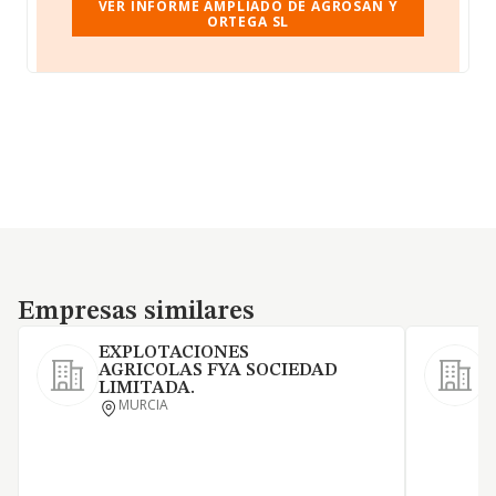
VER INFORME AMPLIADO DE AGROSAN Y
ORTEGA SL
Empresas similares
Empresas similares
EXPLOTACIONES
AGRICOLAS FYA SOCIEDAD
A
LIMITADA.
P
MURCIA
O
d
t