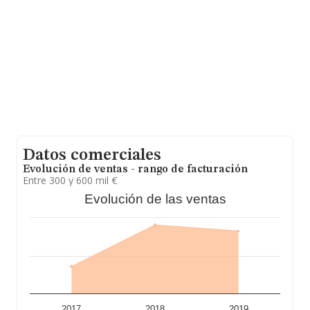
todas las compañías. En cuanto a la información relativa
a la provincia de Murcia, en la base de datos de
INFORMA aparecen 36 empresas, con ventas en el año
2019 de 72 millones de euros. Finalmente, para
completar los datos de sector, en 2019, los empleados
de media son 14; la antigüedad desde la constitución es
de 18 años.
Datos comerciales
Evolución de ventas - rango de facturación
Entre 300 y 600 mil €
Evolución de las ventas
2017
2018
2019