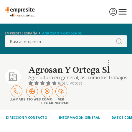
EMPRESITE ESPAÑA
AGROSAN Y ORTEGA SL
Buscar
Agrosan Y Ortega Sl
Agricultura en general, asi como los trabajos
y la comercializacion.
0
/5
( 0 votos)
LLAMAR
SITIO WEB
CÓMO
VER
LLEGAR
INFORME
DIRECCIÓN Y CONTACTO
INFORMACIÓN GENERAL
DATOS COM