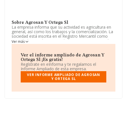
Sobre Agrosan Y Ortega Sl
La empresa informa que su actividad es agricultura en
general, así como los trabajos y la comercialización. La
sociedad está inscrita en el Registro Mercantil como
Sociedad Limitada. Su actividad CNAE es 'Propagación
Ver más
de plantas' con código 0130. La empresa no tiene
actividad en mercados exteriores.
Ver el informe ampliado de Agrosan Y
La plantilla permanece igual y teniendo en cuenta la
Ortega Sl ¡Es gratis!
información a disposición de INFORMA, ha contado con
Regístrate en eInforma y te regalamos el
un número de empleados inferior a la media de sector.
Informe Ampliado de esta empresa.
VER INFORME AMPLIADO DE AGROSAN
Para comunicarse con sus oficinas, el número de
Y ORTEGA SL
teléfono es 968400392.
La sociedad
Agrosan y Ortega S.L
, con número de
identificación fiscal B73624033, está situada en Calle
Region Castellana núm. 13, (30890), en el municipio de
Puerto Lumbreras, Murcia.
En base a la información de la que dispone INFORMA
sobre 583 compañías, la facturación en el ámbito
nacional alcanza los 670 millones de euros y se calcula
un promedio de facturación de 1 millón de euros entre