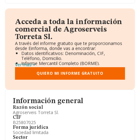
Acceda a toda la información
comercial de Agroserveis
Torreta Sl.
A través del informe gratuito que te proporcionamos
desde Einforma, donde vas a encontrar:
Datos identificativos: Denominación, CIF,
Teléfono, Domicilio.
Informe Mercantil Completo (BORME).
Ver más
Gráficos de Evolución Ventas y Empleados.
Consejo de Administración y Administradores.
QUIERO MI INFORME GRATUITO
Directivos y Ejecutivos.
Accionistas.
Participaciones y Vinculaciones en otras empresas.
Artículos de prensa publicados sobre la empresa.
Información oficial y registral complementaria.
Información general
Razón social
Agroserveis Torreta Sl.
CIF
B25807025
Forma jurídica
Sociedad limitada
Sector