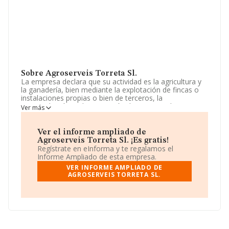
Sobre Agroserveis Torreta Sl.
La empresa declara que su actividad es la agricultura y
la ganadería, bien mediante la explotación de fincas o
instalaciones propias o bien de terceros, la
intermediación en la prestación de servicios de
Ver más
ingeniería agrícola y el transporte de mercancías por
carretera. La sociedad está inscrita en el Registro
Mercantil como Sociedad Limitada. Su CNAE
Ver el informe ampliado de
corresponde a 0125 con código 'Cultivo de otros
Agroserveis Torreta Sl. ¡Es gratis!
árboles y arbustos frutales y frutos secos'. La compañía
Regístrate en eInforma y te regalamos el
no tiene actividad en mercados exteriores.
Informe Ampliado de esta empresa.
VER INFORME AMPLIADO DE
El número de empleados ha sido el mismo con respecto
AGROSERVEIS TORRETA SL.
al 2017 y atendiendo a los datos disponibles en
INFORMA, el número de empleados de la compañía ha
estado por debajo de la media de sector.
Su correo es
agroserveistorreta@gmail.com
.
La empresa española
Agroserveis Torreta S.L
, CIF