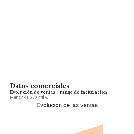
B25807025, se encuentra en Calle La Torreta núm. S/N,
(25282), en el municipio de Sant Llorenç De Morunys,
en Lleida, Cataluña.
En base a la información de la que dispone INFORMA
sobre 1.757 compañías, la facturación en el ámbito
nacional alcanza los 926 millones de euros y en 2018 la
media de facturación de ventas entre todas las
compañías alcanza los 527 mil euros. En cuanto a la
información relativa a la provincia de Lleida, en la base
de datos de INFORMA aparecen 94 empresas, con
ventas en el año 2018 de 42 millones de euros.
Finalmente, para completar los datos de sector, en
2018, los empleados de media son 7. La media de
antigüedad desde la constitución es de 13 años.
Datos comerciales
Evolución de ventas - rango de facturación
Menor de 300 mil €
Evolución de las ventas