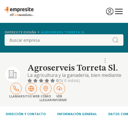
EMPRESITE ESPAÑA
AGROSERVEIS TORRETA SL.
Buscar
Agroserveis Torreta Sl.
La agricultura y la ganadería, bien mediante
la explotación de fincas o instalaciones
0
/5
( 0 votos)
propias o bien de terceros, la intermediación
en la prestación de servicios de ingeniería
agrícola y el transporte de mercancías por
LLAMAR
SITIO WEB
CÓMO
VER
LLEGAR
INFORME
carretera
DIRECCIÓN Y CONTACTO
INFORMACIÓN GENERAL
DATOS COM