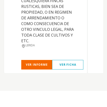
CUALESQUIERA FINCAS
c
RUSTICAS, BIEN SEA DE
a
PROPIEDAD, O EN REGIMEN
c
DE ARRENDAMIENTO O
d
COMO CONSECUENCIA DE
v
OTRO VINCULO LEGAL, PARA
c
TODA CLASE DE CULTIVOS Y
e
ETC.
a
LERIDA
s
a
VER INFORME
VER FICHA