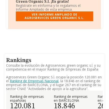
Green Organic S.l. ¡Es gratis!
Regístrate en eInforma y te regalamos el
Informe Ampliado de esta empresa.
VER INFORME AMPLIADO DE
AGROSERVICES GREEN ORGANIC S.L.
Rankings
Consulte la evolución de Agroservices green organic s.l. y su
competencia en el mayor Ranking de Empresas de España
Agroservices Green Organic S.l. ocupa la posición 120.081 en
el
Ranking de Empresas Nacional
, la 18.846 en el ranking de
empresas de BARCELONA, y el lugar 267 en el ranking de su
sector CNAE "Actividades de apoyo a la agricultura".
Ranking de empresas
Ranking de empresas
Rankin
españolas
en BARCELONA
en el 
120.081
18.846
26