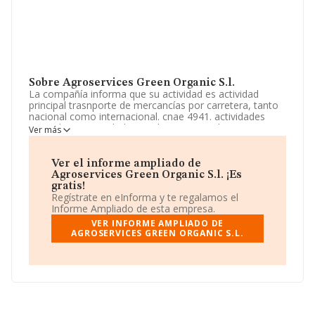
Sobre Agroservices Green Organic S.l.
La compañía informa que su actividad es actividad
principal trasnporte de mercancías por carretera, tanto
nacional como internacional. cnae 4941. actividades
secundarias actividades auxiliares y complementarias
Ver más
del transporte etc. La sociedad está inscrita en el
Registro Mercantil como Sociedad Limitada. Su
actividad CNAE es 'Actividades de apoyo a la agricultura'
Ver el informe ampliado de
con código 0161. La empresa no tiene actividad en
Agroservices Green Organic S.l. ¡Es
mercados exteriores.
gratis!
Regístrate en eInforma y te regalamos el
Ha contado con el mismo número de empleados y
Informe Ampliado de esta empresa.
según las cifras existentes en la base de datos de
VER INFORME AMPLIADO DE
INFORMA, el número de empleados ha estado por
AGROSERVICES GREEN ORGANIC S.L.
encima de la media de sector.
Dentro del ranking de empresas elaborado por
INFORMA, atendiendo a los niveles de facturación de la
compañía, se destaca que: en 2024, la empresa ha
ganado 68 posiciones en el ranking sectorial, pasando
del 335 al 267. Antes de la compañía, en el ranking del