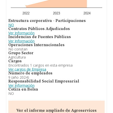
En definitiva,
Agroservices Green Organic S.L
está
especializada en actividad principal trasnporte de
mercancías por carretera, tanto nacional como
2022
2023
2024
internacional. cnae 4941. actividades secundarias
Estructura corporativa - Participaciones
actividades auxiliares y complementarias del transporte
NO
etc. En el ranking de su sector, es decir Actividades de
Contratos Públicos Adjudicados
apoyo a la agricultura, ha experimentado una subida. En
Ver Información
el ranking de todas las empresas en el territorio
Incidencias de Fuentes Públicas
nacional, la compañía ha experimentado una subida.
Ver Información
Operaciones Internacionales
No constan
Grupo Sector
Agricultura
Cargos
Encontrados 1 cargos en esta empresa
Ver cargos de Empresa
Número de empleados
9 (año 2024)
Responsabilidad Social Empresarial
Ver Información
Cotiza en Bolsa
NO
Ver el informe ampliado de Agroservices