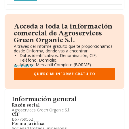
Acceda a toda la información
comercial de Agroservices
Green Organic S.l.
A través del informe gratuito que te proporcionamos
desde Einforma, donde vas a encontrar:
Datos identificativos: Denominación, CIF,
Teléfono, Domicilio.
Informe Mercantil Completo (BORME).
Ver más
Gráficos de Evolución Ventas y Empleados.
Consejo de Administración y Administradores.
QUIERO MI INFORME GRATUITO
Directivos y Ejecutivos.
Accionistas.
Participaciones y Vinculaciones en otras empresas.
Artículos de prensa publicados sobre la empresa.
Información oficial y registral complementaria.
Información general
Razón social
Agroservices Green Organic S.l.
CIF
B67769562
Forma jurídica
Sociedad limitada unipersonal