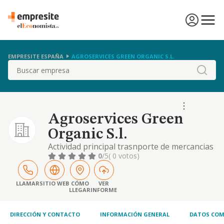
EMPRESITE ESPAÑA
AGROSERVICES GREEN ORGANIC S.L.
Buscar
Agroservices Green
Organic S.l.
Actividad principal trasnporte de mercancias
por carretera, tanto nacional como
0
/5
( 0 votos)
internacional. cnae 4941. actividades
secundarias actividades auxiliares y
complementarias del transporte etc
LLAMAR
SITIO WEB
CÓMO
VER
LLEGAR
INFORME
DIRECCIÓN Y CONTACTO
INFORMACIÓN GENERAL
DATOS COM