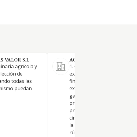
 VALOR S.L.
AGROPECUARIA DAGA S.L.
inaria agrícola y
1. Compraventa, arrendamien
olección de
explotación y administración 
ando todas las
fincas rústicas y urbanas y de
 mismo puedan
explotaciones agrícolas y
ganaderas, la cría de ganado,
producción, promoción y ven
productos agrícolas, pecuario
cinegéticos, forestales y piscí
la dirección técnica de fincas
rústicas, la.