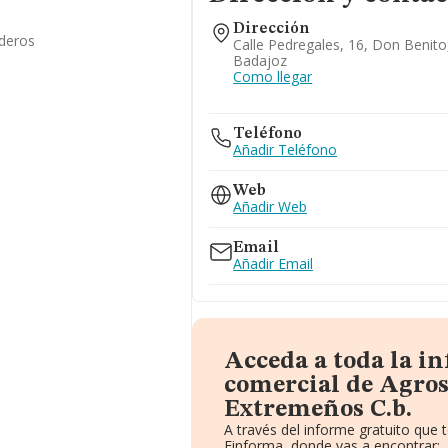
Dirección
aderos
Calle Pedregales, 16, Don Benito
Badajoz
Como llegar
Teléfono
Añadir Teléfono
Web
Añadir Web
Email
Añadir Email
Acceda a toda la i
comercial de Agros
Extremeños C.b.
A través del informe gratuito que
Einforma, donde vas a encontrar: