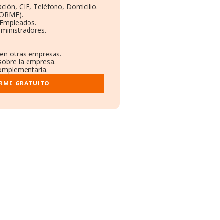
ción, CIF, Teléfono, Domicilio.
BORME).
 Empleados.
ministradores.
s en otras empresas.
 sobre la empresa.
 complementaria.
ORME GRATUITO