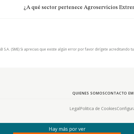
¿A qué sector pertenece Agroservicios Extre
.A. (SME) Si aprecias que existe algún error por favor dirígete acreditando t
QUIENES SOMOS
CONTACTO EM
Legal
Politica de Cookies
Configur
Hay más por ver