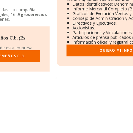
Datos identificativos: Denomina
Informe Mercantil Completo (
ldas. La compañía
Gráficos de Evolución Ventas y
gales, 16.
Agroservicios
Consejo de Administración y Ad
enes.
Directivos y Ejecutivos.
Accionistas.
Participaciones y Vinculacione
Artículos de prensa publicados
os C.b. ¡Es
Información oficial y registral
 de esta empresa.
QUIERO MI INF
EMEÑOS C.B.