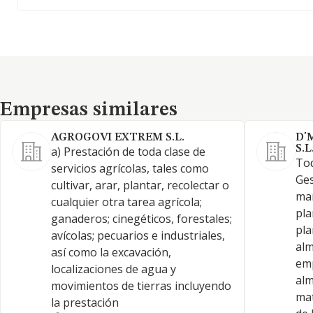
Empresas similares
Empresas similares
AGROGOVI EXTREM S.L.
D'
S.L
a) Prestación de toda clase de
Tod
servicios agrícolas, tales como
Ges
cultivar, arar, plantar, recolectar o
man
cualquier otra tarea agrícola;
pla
ganaderos; cinegéticos, forestales;
pla
avícolas; pecuarios e industriales,
alm
así como la excavación,
emp
localizaciones de agua y
alm
movimientos de tierras incluyendo
mat
la prestación