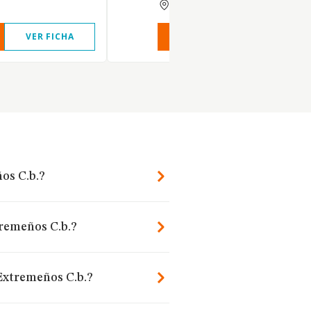
BADAJOZ
VER FICHA
VER INFORME
VER FIC
os C.b.?
tremeños C.b.?
Extremeños C.b.?