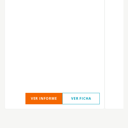
P
VER INFORME
VER FICHA