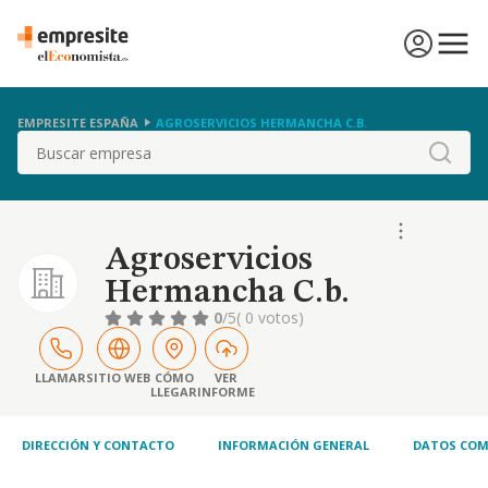
EMPRESITE ESPAÑA
AGROSERVICIOS HERMANCHA C.B.
Buscar
Agroservicios
Hermancha C.b.
0
/5
( 0 votos)
LLAMAR
SITIO WEB
CÓMO
VER
LLEGAR
INFORME
DIRECCIÓN Y CONTACTO
INFORMACIÓN GENERAL
DATOS COM