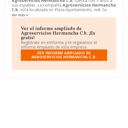
Agroservicios Hermancha C.b.
cuenta con 5 años a
sus espaldas. La compañía
Agroservicios Hermancha
C.b.
está localizada en Plaza Ayuntamiento, null. Su
actividad CNAE se ubica dentro de 0161 - Actividades de
Ver más
apoyo a la agricultura.
Agroservicios Hermancha C.b.
tiene un modelo de sociedad Comunidad de bienes.
Ver el informe ampliado de
Agroservicios Hermancha C.b. ¡Es
gratis!
Regístrate en eInforma y te regalamos el
Informe Ampliado de esta empresa.
VER INFORME AMPLIADO DE
AGROSERVICIOS HERMANCHA C.B.