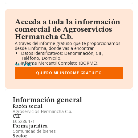
Acceda a toda la información
comercial de Agroservicios
Hermancha C.b.
A través del informe gratuito que te proporcionamos
desde Einforma, donde vas a encontrar:
Datos identificativos: Denominación, CIF,
Teléfono, Domicilio.
Informe Mercantil Completo (BORME).
Ver más
Gráficos de Evolución Ventas y Empleados.
Consejo de Administración y Administradores.
QUIERO MI INFORME GRATUITO
Directivos y Ejecutivos.
Accionistas.
Participaciones y Vinculaciones en otras empresas.
Artículos de prensa publicados sobre la empresa.
Información oficial y registral complementaria.
Información general
Razón social
Agroservicios Hermancha C.b.
CIF
E05286471
Forma jurídica
Comunidad de bienes
Sector