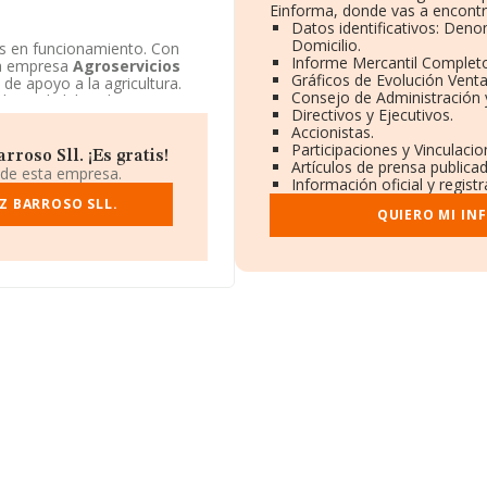
Einforma, donde vas a encontr
Datos identificativos: Deno
Domicilio.
 en funcionamiento. Con
Informe Mercantil Complet
 la empresa
Agroservicios
Gráficos de Evolución Vent
 de apoyo a la agricultura.
Consejo de Administración 
imitada laboral. Sus ventas
Directivos y Ejecutivos.
Accionistas.
Participaciones y Vinculaci
roso Sll. ¡Es gratis!
Artículos de prensa publica
 de esta empresa.
Información oficial y regist
Z BARROSO SLL.
QUIERO MI IN