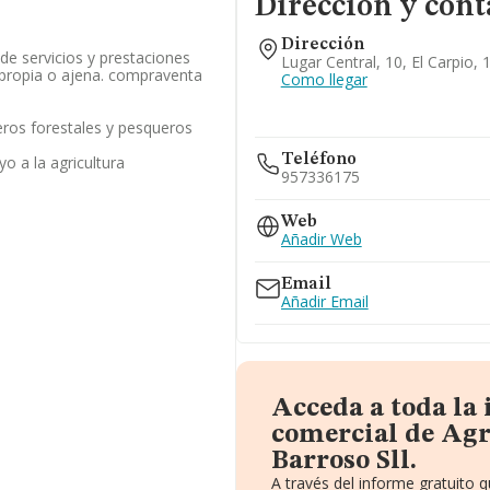
Dirección y cont
Dirección
de servicios y prestaciones
Lugar Central, 10, El Carpio,
 propia o ajena. compraventa
Como llegar
eros forestales y pesqueros
Teléfono
o a la agricultura
957336175
Web
Añadir Web
Email
Añadir Email
Acceda a toda la
comercial de Agr
Barroso Sll.
A través del informe gratuito