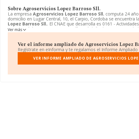
Sobre Agroservicios Lopez Barroso Sll.
La empresa
Agroservicios Lopez Barroso Sll.
computa 24 años
domicilio en Lugar Central, 10, el Carpio, Cordoba se encuentra
Lopez Barroso Sll.
. El CNAE que desarrolla es 0161 - Actividades
Agroservicios Lopez Barroso Sll.
está definida como Sociedad l
Ver más
se elevan a Menor de 300 mil €.
Ver el informe ampliado de Agroservicios Lopez Bar
Regístrate en eInforma y te regalamos el Informe Ampliado
VER INFORME AMPLIADO DE AGROSERVICIOS LOPE