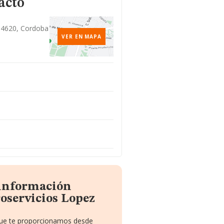
acto
 14620, Cordoba
VER EN MAPA
 información
oservicios Lopez
 que te proporcionamos desde