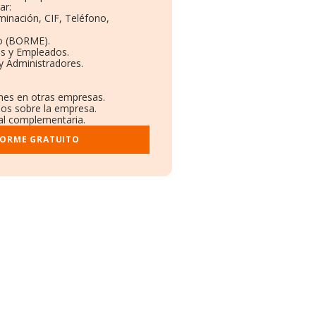
ar:
minación, CIF, Teléfono,
o (BORME).
as y Empleados.
y Administradores.
ones en otras empresas.
dos sobre la empresa.
ral complementaria.
FORME GRATUITO