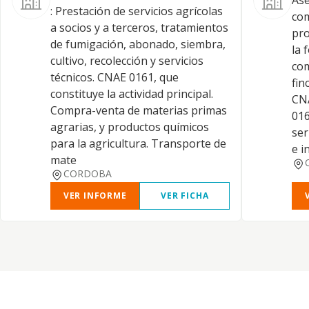
Ase
: Prestación de servicios agrícolas
com
a socios y a terceros, tratamientos
pro
de fumigación, abonado, siembra,
la 
cultivo, recolección y servicios
com
técnicos. CNAE 0161, que
fin
constituye la actividad principal.
CNA
Compra-venta de materias primas
016
agrarias, y productos químicos
ser
para la agricultura. Transporte de
e i
mate
CORDOBA
VER INFORME
VER FICHA