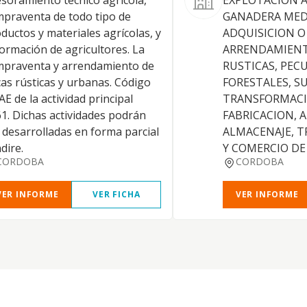
soramiento técnico agrícola,
EXPLOTACION A
praventa de todo tipo de
GANADERA MED
ductos y materiales agrícolas, y
ADQUISICION O
formación de agricultores. La
ARRENDAMIENT
praventa y arrendamiento de
RUSTICAS, PECU
cas rústicas y urbanas. Código
FORESTALES, S
E de la actividad principal
TRANSFORMACI
1. Dichas actividades podrán
FABRICACION, 
 desarrolladas en forma parcial
ALMACENAJE, 
ndire.
Y COMERCIO D
CORDOBA
CORDOBA
VER INFORME
VER FICHA
VER INFORME