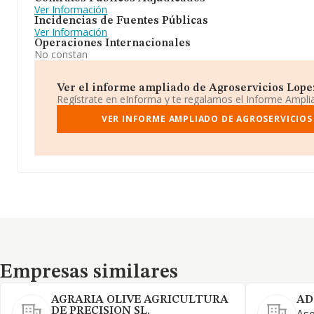
Ver Información
Incidencias de Fuentes Públicas
Ver Información
Operaciones Internacionales
No constan
Ver el informe ampliado de Agroservicios Lopez 
Regístrate en eInforma y te regalamos el Informe Ampl
VER INFORME AMPLIADO DE AGROSERVICIOS
Empresas similares
Empresas similares
AGRARIA OLIVE AGRICULTURA
AD
DE PRECISION SL.