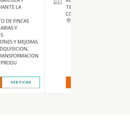
GRICOLA Y
REALIZACION DE TRABAJOS 
IANTE LA
TERCEROS CON MAQUINAS
COSECHADORAS.
CORDOBA
O DE FINCAS
ARIAS Y
US
ONES Y MEJORAS.
ADQUISICION,
TRANSFORMACION
E PRODU
VER FICHA
VER INFORME
VER FIC