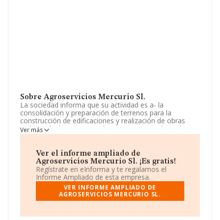
Sobre Agroservicios Mercurio Sl.
La sociedad informa que su actividad es a- la
consolidación y preparación de terrenos para la
construcción de edificaciones y realización de obras
civiles incluidos sistemas de agotamiento y dragados -
Ver más
cnae 4312-. b- la prestación de servicios agrícolas a
terceros. la tenencia de participaciones en el capital de
otras entidades residentes. La sociedad está inscrita en
Ver el informe ampliado de
el Registro Mercantil como Sociedad Limitada. Su CNAE
Agroservicios Mercurio Sl. ¡Es gratis!
corresponde a 4312 con código 'Preparación de
Regístrate en eInforma y te regalamos el
terrenos'. La compañía no tiene actividad en mercados
Informe Ampliado de esta empresa.
exteriores.
VER INFORME AMPLIADO DE
AGROSERVICIOS MERCURIO SL.
La sociedad española
Agroservicios Mercurio S.L
,
con número de identificación fiscal B19376409, está
situada en Calle Linares núm. 2, (14800), en el municipio