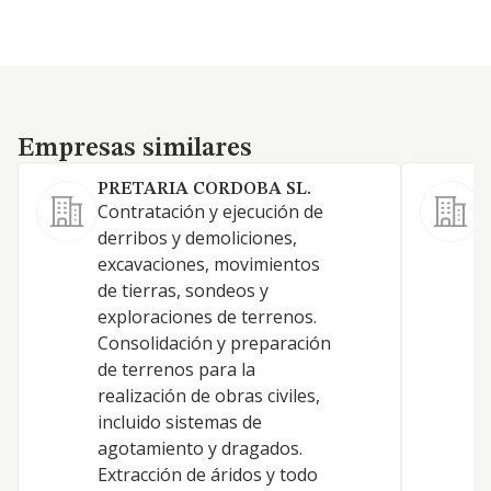
Empresas similares
Empresas similares
PRETARIA CORDOBA SL.
R
Contratación y ejecución de
C
derribos y demoliciones,
t
excavaciones, movimientos
T
de tierras, sondeos y
m
exploraciones de terrenos.
F
Consolidación y preparación
m
de terrenos para la
p
realización de obras civiles,
m
incluido sistemas de
y
agotamiento y dragados.
d
Extracción de áridos y todo