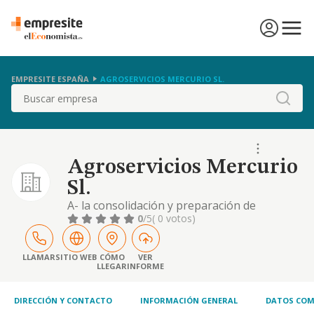
EMPRESITE ESPAÑA
AGROSERVICIOS MERCURIO SL.
Buscar
Agroservicios Mercurio
Sl.
A- la consolidación y preparación de
terrenos para la construcción de
0
/5
( 0 votos)
edificaciones y realización de obras civiles
incluidos sistemas de agotamiento y
dragados -cnae 4312-. b- la prestación de
LLAMAR
SITIO WEB
CÓMO
VER
LLEGAR
INFORME
servicios agrícolas a terceros. la tenencia de
participaciones en el capital de otras
entidades residentes
DIRECCIÓN Y CONTACTO
INFORMACIÓN GENERAL
DATOS COM