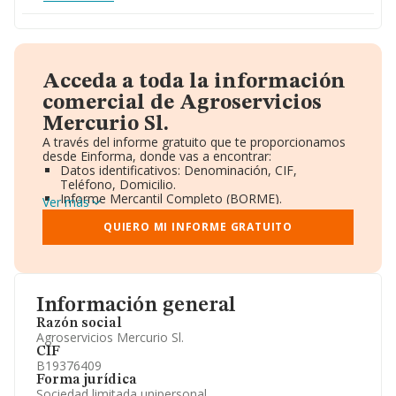
Acceda a toda la información
comercial de Agroservicios
Mercurio Sl.
A través del informe gratuito que te proporcionamos
desde Einforma, donde vas a encontrar:
Datos identificativos: Denominación, CIF,
Teléfono, Domicilio.
Informe Mercantil Completo (BORME).
Ver más
Gráficos de Evolución Ventas y Empleados.
Consejo de Administración y Administradores.
QUIERO MI INFORME GRATUITO
Directivos y Ejecutivos.
Accionistas.
Participaciones y Vinculaciones en otras empresas.
Artículos de prensa publicados sobre la empresa.
Información oficial y registral complementaria.
Información general
Razón social
Agroservicios Mercurio Sl.
CIF
B19376409
Forma jurídica
Sociedad limitada unipersonal