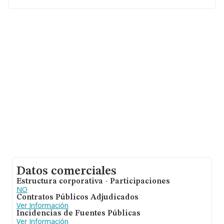
de Priego De Cordoba, Córdoba, Andalucía.
En base a la información de la que dispone INFORMA
sobre 11.247 compañías, la facturación en el ámbito
nacional alcanza los 4.064 millones de euros y la media
de facturación de ventas entre todas las compañías
alcanza los 361 mil euros. En relación con la
información de la provincia de Córdoba, en la base de
datos de INFORMA aparecen 174 empresas, con ventas
de 25 millones de euros. Por último, con el fin de
ampliar la información relativa al ámbito de la empresa,
la media de antigüedad desde la constitución es de 21
años. Los empleados de media son 3.
Datos comerciales
Estructura corporativa - Participaciones
NO
Contratos Públicos Adjudicados
Ver Información
Incidencias de Fuentes Públicas
Ver Información