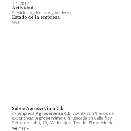
1-1-2017
Actividad
Servicios agrícolas y ganaderos
Estado de la empresa
Viva
Sobre Agroservima C.b.
La empresa
Agroservima C.b.
cuenta con 9 años de
experiencia.
Agroservima C.b.
ubicada en Calle fray
Petronilo cobo, 10, Madridejos, Toledo. El modelo de
sociedad de
Agroservima C.b.
es Comunidad de
Ver más