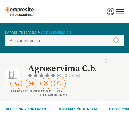
EMPRESITE ESPAÑA
AGROSERVIMA C.B.
Buscar
Agroservima C.b.
0
/5
( 0 votos)
LLAMAR
SITIO WEB
CÓMO
VER
LLEGAR
INFORME
DIRECCIÓN Y CONTACTO
INFORMACIÓN GENERAL
DATOS COM