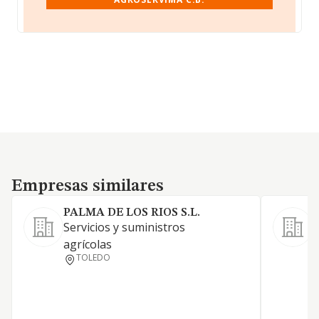
Empresas similares
Empresas similares
PALMA DE LOS RIOS S.L.
Servicios y suministros
C
agrícolas
m
TOLEDO
P
f
a
r