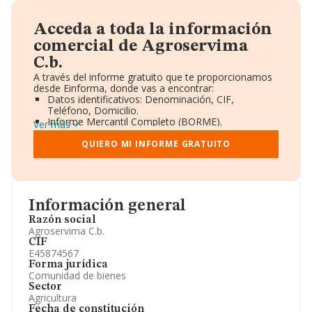
Acceda a toda la información
comercial de Agroservima
C.b.
A través del informe gratuito que te proporcionamos
desde Einforma, donde vas a encontrar:
Datos identificativos: Denominación, CIF,
Teléfono, Domicilio.
Informe Mercantil Completo (BORME).
Ver más
Gráficos de Evolución Ventas y Empleados.
Consejo de Administración y Administradores.
QUIERO MI INFORME GRATUITO
Directivos y Ejecutivos.
Accionistas.
Participaciones y Vinculaciones en otras empresas.
Artículos de prensa publicados sobre la empresa.
Información oficial y registral complementaria.
Información general
Razón social
Agroservima C.b.
CIF
E45874567
Forma jurídica
Comunidad de bienes
Sector
Agricultura
Fecha de constitución