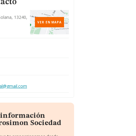
tacto
Solana, 13240,
VER EN MAPA
ial@gmail.com
a información
rosimon Sociedad