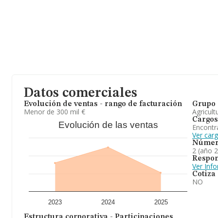
En relación con el sector y disponiendo de los datos de hasta 13
en el ámbito nacional alcanza los 3.238 millones de euros y se e
facturación entre todas las empresas es de 232 mil euros. En cuan
la provincia de Ciudad Real, en la base de datos INFORMA cons
en el año 2025 de 76 millones de euros. Finalmente, para complet
2025, la media de empleados es de 2; la antigüedad alcanza los 1
Para concluir, la actividad de
Agrosimon Sociedad Limitada
es
explotación agrícola, prestación de servicios agrícolas, comprav
rústicas. En el ranking de provincia, la compañía ha experimentad
Datos comerciales
Evolución de ventas - rango de facturación
Grupo 
Menor de 300 mil €
Agricult
Cargos
Evolución de las ventas
Encontr
Ver car
Númer
2 (año 
Respon
Ver Inf
Cotiza
NO
2023
2024
2025
Estructura corporativa - Participaciones