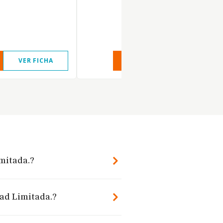
VER FICHA
VER INFORME
VER FIC
mitada.?
dad Limitada.?