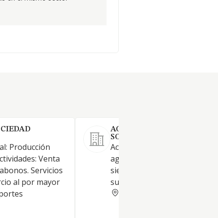
OCIEDAD
AGROCARJUL BOLAÑOS,
SOCIEDAD LIMITADA LABO
pal: Producción
Actividades de apoyo a la
ctividades: Venta
agricultura, con CNAE 0161,
abonos. Servicios
siendo esta su única y por lo
cio al por mayor
su actividad principal
CIUDAD REAL
sportes