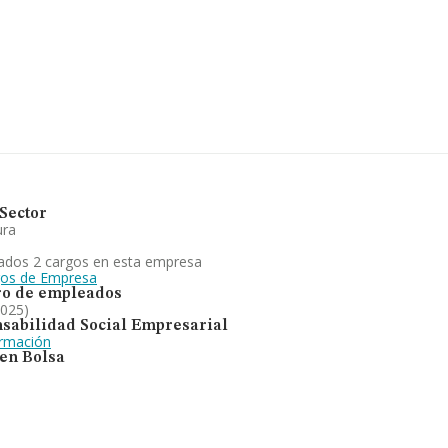
.957 empresas, la facturación
stima que el promedio de la
to a la información relativa a
tan 531 empresas, con ventas
ar los datos de sector, en
3 años desde la constitución.
tá enfocada en 10. agricultura.
enta y arrendamiento de fincas
o una subida.
Sector
ura
ados 2 cargos en esta empresa
gos de Empresa
o de empleados
2025)
sabilidad Social Empresarial
ormación
 en Bolsa