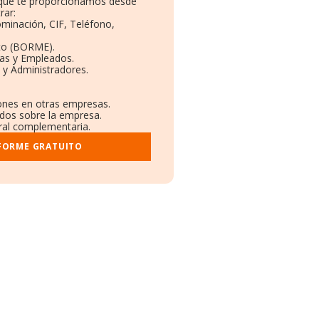
o que te proporcionamos desde
rar:
ominación, CIF, Teléfono,
to (BORME).
tas y Empleados.
 y Administradores.
iones en otras empresas.
ados sobre la empresa.
tral complementaria.
NFORME GRATUITO