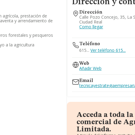
Dirección y con
Dirección
ón agrícola, prestación de
Calle Pozo Concejo, 35, La 
praventa y arrendamiento de
Ciudad Real
Como llegar
eros forestales y pesqueros
Teléfono
o a la agricultura
615...
Ver teléfono 615...
Web
Añadir Web
Email
tecnicayestrategiaempresar
Acceda a toda l
comercial de Ag
Limitada.