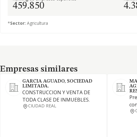
459.850
4.3
*
Sector:
Agricultura
Empresas similares
Empresas similares
GARCIA AGUADO, SOCIEDAD
MA
LIMITADA.
AG
RE
CONSTRUCCION Y VENTA DE
Pre
TODA CLASE DE INMUEBLES.
con
CIUDAD REAL