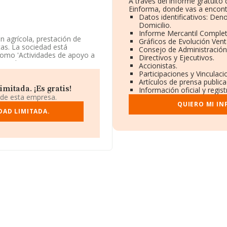
A través del informe gratuit
Einforma, donde vas a encont
Datos identificativos: Den
Domicilio.
Informe Mercantil Comple
n agrícola, prestación de
Gráficos de Evolución Ven
cas. La sociedad está
Consejo de Administración
como 'Actividades de apoyo a
Directivos y Ejecutivos.
ercados exteriores.
Accionistas.
Participaciones y Vinculac
especto al 2024 y según los
Artículos de prensa public
ados por debajo de la media
itada. ¡Es gratis!
Información oficial y regis
 de esta empresa.
QUIERO MI I
tos rankings: la empresa ha
DAD LIMITADA.
 al 1.643. Éstas son algunas de
a S.L
y
Señorio de
e encuentran empresas como:
Agrarios S.L
. En el ranking
0. Éstas son las compañías
s Cerdanya S.L
, en cambio,
 Rodma S.L
y
Cerrajeria y
tos, pasando del 4.393 al
com
.
8, está situada en Calle Pozo
ncha.