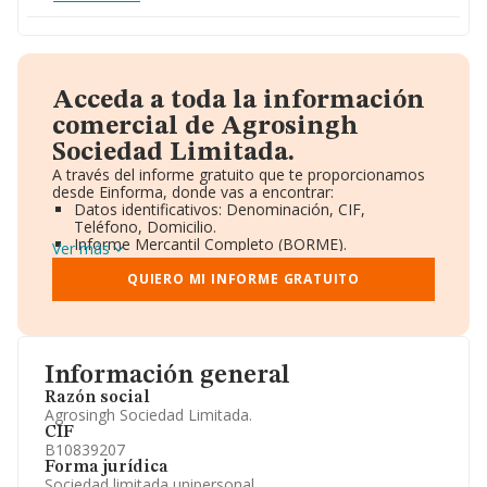
Acceda a toda la información
comercial de Agrosingh
Sociedad Limitada.
A través del informe gratuito que te proporcionamos
desde Einforma, donde vas a encontrar:
Datos identificativos: Denominación, CIF,
Teléfono, Domicilio.
Informe Mercantil Completo (BORME).
Ver más
Gráficos de Evolución Ventas y Empleados.
Consejo de Administración y Administradores.
QUIERO MI INFORME GRATUITO
Directivos y Ejecutivos.
Accionistas.
Participaciones y Vinculaciones en otras empresas.
Artículos de prensa publicados sobre la empresa.
Información oficial y registral complementaria.
Información general
Razón social
Agrosingh Sociedad Limitada.
CIF
B10839207
Forma jurídica
Sociedad limitada unipersonal