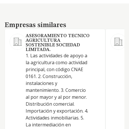
Empresas similares
Empresas similares
ASESORAMIENTO TECNICO
AGRICULTURA
SOSTENIBLE SOCIEDAD
1
LIMITADA.
T
1. Las actividades de apoyo a
T
la agricultura como actividad
m
principal, con código CNAE
T
0161. 2. Construcción,
r
instalaciones y
C
mantenimiento. 3. Comercio
a
al por mayor y al por menor.
e
Distribución comercial.
l
Importación y exportación. 4.
Actividades inmobiliarias. 5.
La intermediación en