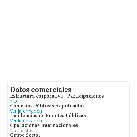
sobre 13.853 compañías, en el ámbito nacional la
facturación alcanza la cifra de 3.208 millones de euros y
se calcula un promedio de facturación de 231 mil euros
entre todas las compañías. En relación con la
información de la provincia de Valencia, en la base de
datos INFORMA constan 810 empresas, cuyas ventas
han alcanzado los 269 millones de euros. Como
información adicional de interés, la media de empleados
de las empresas es de 2. La antigüedad desde la
constitución es de 13 años.
Datos comerciales
Estructura corporativa - Participaciones
NO
Contratos Públicos Adjudicados
Ver Información
Incidencias de Fuentes Públicas
Ver Información
Operaciones Internacionales
No constan
Grupo Sector