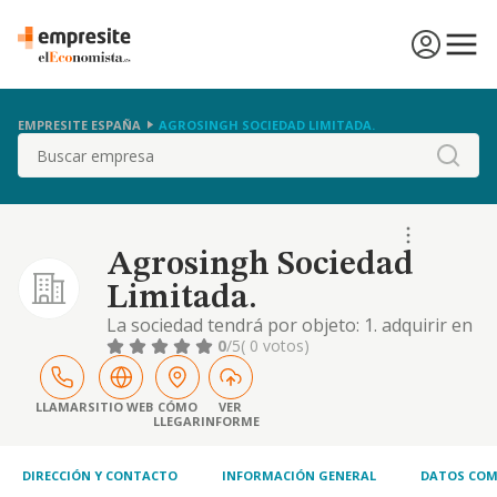
EMPRESITE ESPAÑA
AGROSINGH SOCIEDAD LIMITADA.
Buscar
Agrosingh Sociedad
Limitada.
La sociedad tendrá por objeto: 1. adquirir en
propiedad, o en cualquier modalidad de uso,
0
/5
( 0 votos)
bienes muebles o inmuebles, aptos para la
producción y fomento agrario. 2. cultivar,
producir, conservar, transformar, distribuir,
LLAMAR
SITIO WEB
CÓMO
VER
LLEGAR
INFORME
transportar y vender en mercados interiores
y exteriores, productos provenient
DIRECCIÓN Y CONTACTO
INFORMACIÓN GENERAL
DATOS COM