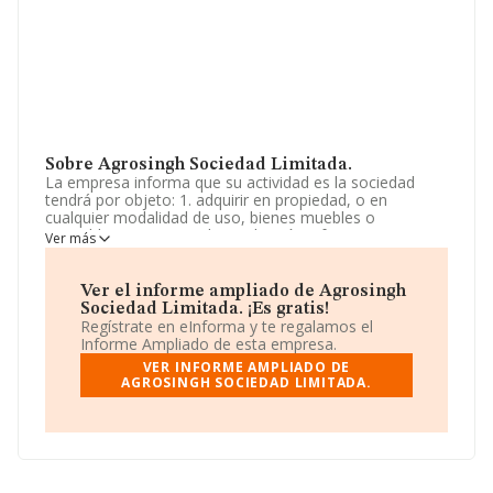
Sobre Agrosingh Sociedad Limitada.
La empresa informa que su actividad es la sociedad
tendrá por objeto: 1. adquirir en propiedad, o en
cualquier modalidad de uso, bienes muebles o
inmuebles, aptos para la producción y fomento agrario.
Ver más
2. cultivar, producir, conservar, transformar, distribuir,
transportar y vender en mercados interiores y
exteriores, productos provenient. La empresa aparece
Ver el informe ampliado de Agrosingh
inscrita en el Registro Mercantil como Sociedad
Sociedad Limitada. ¡Es gratis!
Limitada. Su CNAE corresponde a 0161 con código
Regístrate en eInforma y te regalamos el
'Actividades de apoyo a la agricultura'. No realiza
Informe Ampliado de esta empresa.
actividad de importación y/o exportación.
VER INFORME AMPLIADO DE
AGROSINGH SOCIEDAD LIMITADA.
La empresa
Agrosingh Sociedad Limitada
, con CIF
B10839207, está situada en Calle Les Palmeres núm. 1,
(46950), en el municipio de Xirivella, provincia de
Valencia, Comunidad Valenciana.
En base a la información de la que dispone INFORMA