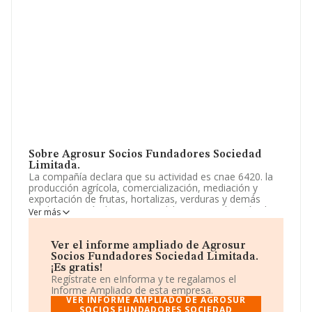
Sobre Agrosur Socios Fundadores Sociedad
Limitada.
La compañía declara que su actividad es cnae 6420. la
producción agrícola, comercialización, mediación y
exportación de frutas, hortalizas, verduras y demás
productos agrícolas en general. la comercialización de
Ver más
terrenos, parcelaciones, construcciones de invernaderos
y cualquier otra actividad relativa a la roturación,
preparación y segre. La empresa está registrada como
Ver el informe ampliado de Agrosur
Sociedad Limitada. Su CNAE corresponde a 4631 con
Socios Fundadores Sociedad Limitada.
código 'Comercio al por mayor de frutas y hortalizas'.
¡Es gratis!
La compañía no tiene actividad en mercados exteriores.
Regístrate en eInforma y te regalamos el
Informe Ampliado de esta empresa.
La compañía
Agrosur Socios Fundadores Sociedad
VER INFORME AMPLIADO DE AGROSUR
Limitada
, B04912135, tiene su domicilio social
SOCIOS FUNDADORES SOCIEDAD