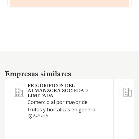
Empresas similares
Empresas similares
FRIGORIFICOS DEL
ALMANZORA SOCIEDAD
LIMITADA.
C
Comercio al por mayor de
i
frutas y hortalizas en general
c
ALMERIA
e
l
O