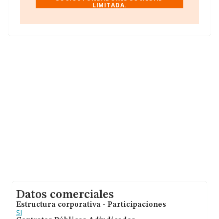
LIMITADA.
establecido en Calle Perez Casas núm. 1, (04640), Pulpi,
Almería, Andalucía.
Con los datos a disposición de INFORMA sobre 17.576
empresas pertenecientes al sector, la facturación en el
ámbito nacional alcanza los 46.240 millones de euros y
se estima que el promedio de la facturación entre todas
las empresas es de 2 millones de euros. Como
información adicional de interés, la antigüedad alcanza
los 18 años desde la constitución. Los empleados de
media son 9.
Datos comerciales
Estructura corporativa - Participaciones
SI