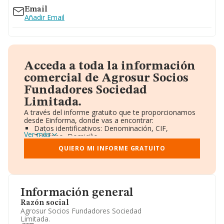
Email
Añadir Email
Acceda a toda la información
comercial de Agrosur Socios
Fundadores Sociedad
Limitada.
A través del informe gratuito que te proporcionamos
desde Einforma, donde vas a encontrar:
Datos identificativos: Denominación, CIF,
Ver más
Teléfono, Domicilio.
Informe Mercantil Completo (BORME).
QUIERO MI INFORME GRATUITO
Gráficos de Evolución Ventas y Empleados.
Consejo de Administración y Administradores.
Directivos y Ejecutivos.
Accionistas.
Participaciones y Vinculaciones en otras empresas.
Información general
Artículos de prensa publicados sobre la empresa.
Información oficial y registral complementaria.
Razón social
Agrosur Socios Fundadores Sociedad
Limitada.