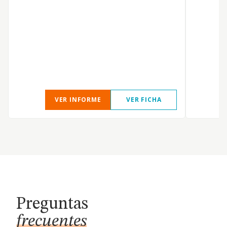
3
i
c
b
r
VER INFORME
VER FICHA
Preguntas
frecuentes