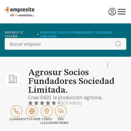
EMPRESITE
AGROSUR SOCIOS FUNDADORES SOCIEDAD
ESPAÑA
LIMITADA.
Buscar
Agrosur Socios
Fundadores Sociedad
Limitada.
Cnae 6420. la producción agrícola,
comercialización, mediación y exportación de
0
/5
( 0 votos)
frutas, hortalizas, verduras y demás
productos agricolas en general. la
comercialización de terrenos, parcelaciones,
LLAMAR
SITIO WEB
CÓMO
VER
LLEGAR
INFORME
construcciones de invernaderos y cualquier
otra actividad relativa a la roturación,