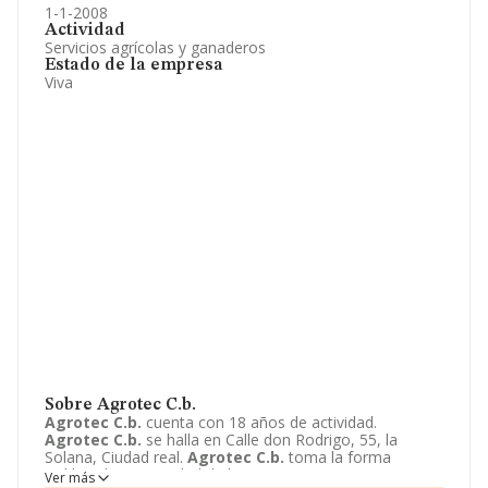
1-1-2008
Actividad
Servicios agrícolas y ganaderos
Estado de la empresa
Viva
Sobre Agrotec C.b.
Agrotec C.b.
cuenta con 18 años de actividad.
Agrotec C.b.
se halla en Calle don Rodrigo, 55, la
Solana, Ciudad real.
Agrotec C.b.
toma la forma
jurídica de Comunidad de bienes.
Ver más