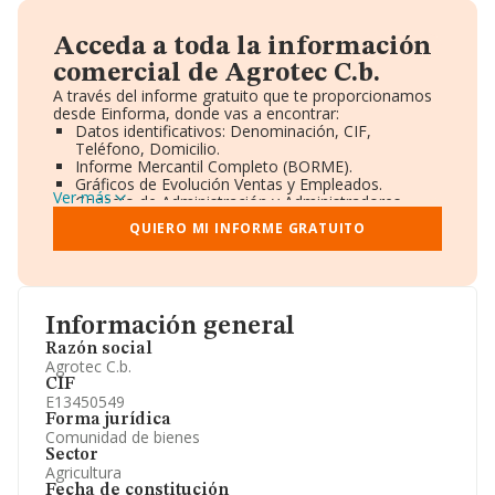
Acceda a toda la información
comercial de Agrotec C.b.
A través del informe gratuito que te proporcionamos
desde Einforma, donde vas a encontrar:
Datos identificativos: Denominación, CIF,
Teléfono, Domicilio.
Informe Mercantil Completo (BORME).
Gráficos de Evolución Ventas y Empleados.
Ver más
Consejo de Administración y Administradores.
Directivos y Ejecutivos.
QUIERO MI INFORME GRATUITO
Accionistas.
Participaciones y Vinculaciones en otras empresas.
Artículos de prensa publicados sobre la empresa.
Información oficial y registral complementaria.
Información general
Razón social
Agrotec C.b.
CIF
E13450549
Forma jurídica
Comunidad de bienes
Sector
Agricultura
Fecha de constitución