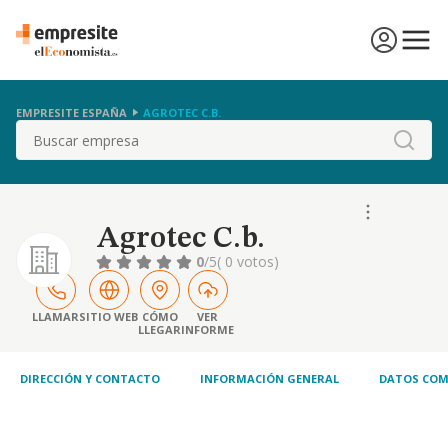
EMPRESITE ESPAÑA
AGROTEC C.B.
Buscar
Agrotec C.b.
0
/5
( 0 votos)
LLAMAR
SITIO WEB
CÓMO
VER
LLEGAR
INFORME
DIRECCIÓN Y CONTACTO
INFORMACIÓN GENERAL
DATOS COM