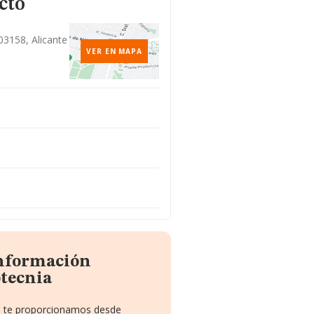
cto
03158, Alicante
VER EN MAPA
información
tecnia
ue te proporcionamos desde