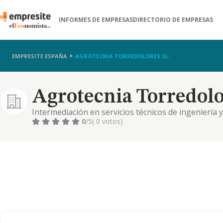
INFORMES DE EMPRESAS
DIRECTORIO DE EMPRESAS
EMPRESITE ESPAÑA
AGROTECNIA TORREDOLORES SL.
Agrotecnia Torredolo
Intermediación en servicios técnicos de ingeniería y
asesoramiento técnico. intermediación en la compr
0
/5
( 0 votos)
reformas integrales de viviendas y edificios. comp
accesorios. alq