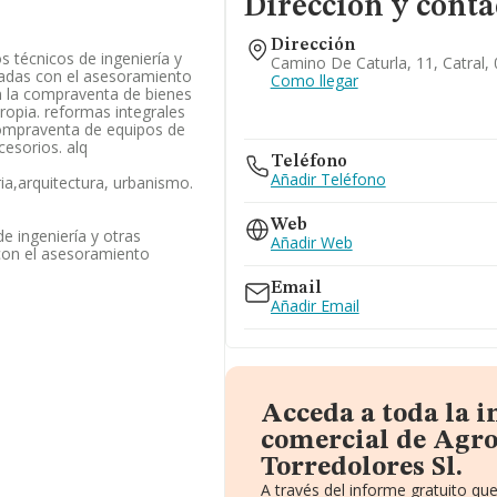
Dirección y conta
Dirección
s técnicos de ingeniería y
Camino De Caturla, 11, Catral, 
nadas con el asesoramiento
Como llegar
n la compraventa de bienes
ropia. reformas integrales
 compraventa de equipos de
cesorios. alq
Teléfono
Añadir Teléfono
ria,arquitectura, urbanismo.
Web
de ingeniería y otras
Añadir Web
 con el asesoramiento
Email
Añadir Email
Acceda a toda la 
comercial de Agro
Torredolores Sl.
A través del informe gratuito q