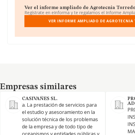
Ver el informe ampliado de Agrotecnia Torredolo
Regístrate en eInforma y te regalamos el Informe Ampl
VER INFORME AMPLIADO DE AGROTECNIA 
Empresas similares
Empresas similares
CASIVAÑES SL.
PR
AD
a. La prestación de servicios para
PR
el estudio y asesoramiento en la
IN
solución técnica de los problemas
IN
de la empresa y de todo tipo de
MA
organismos y entidades públicas y