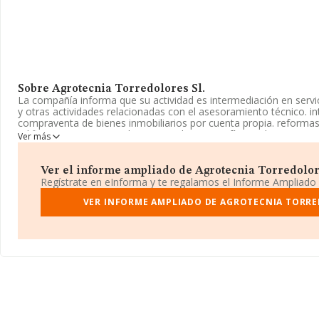
Sobre Agrotecnia Torredolores Sl.
La compañía informa que su actividad es intermediación en servic
y otras actividades relacionadas con el asesoramiento técnico. i
compraventa de bienes inmobiliarios por cuenta propia. reformas 
edificios. compraventa de equipos de topografía y todos sus acce
Ver más
está registrada como Sociedad Limitada. Su CNAE corresponde a 
técnicos de ingeniería y otras actividades relacionadas con el as
realiza actividad de importación y/o exportación.
Ver el informe ampliado de Agrotecnia Torredolores
Regístrate en eInforma y te regalamos el Informe Ampliado
La empresa
Agrotecnia Torredolores S.L
, con NIF B75684365,
De Caturla núm. 11, (03158), Catral, en Alicante, Comunidad Vale
VER INFORME AMPLIADO DE AGROTECNIA TORRE
Con los datos a disposición de INFORMA sobre 41.818 empresas 
la facturación en el ámbito nacional alcanza los 29.667 millones 
todas las compañías es de 709 mil euros de ventas. Como informa
la media de antigüedad desde la constitución es de 16 años. La
5.