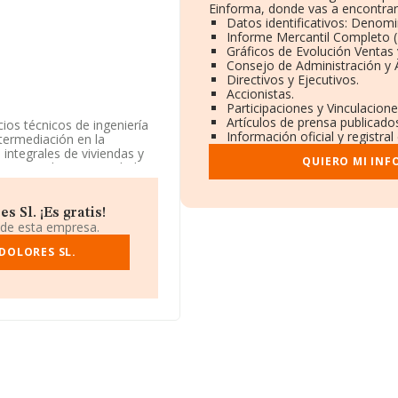
Einforma, donde vas a encontrar
Datos identificativos: Denomi
Informe Mercantil Completo
Gráficos de Evolución Ventas
Consejo de Administración y 
Directivos y Ejecutivos.
Accionistas.
Participaciones y Vinculacion
Artículos de prensa publicado
ios técnicos de ingeniería
Información oficial y registra
ntermediación en la
integrales de viviendas y
QUIERO MI INF
sorios. alq. La sociedad
7112 con código 'Servicios
esoramiento técnico'. No
 Sl. ¡Es gratis!
 de esta empresa.
 está situada en Camino
nciana.
DOLORES SL.
pertenecientes al sector,
de euros y la media entre
ción adicional de interés,
 media de empleados es de