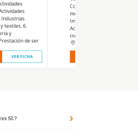
Actividades
Comercio al por mayor y al p
 Actividades
menor. Distribución comercial
. Industrias
Importación y exportación. 4.
 textiles. 6.
Actividades inmobiliarias. 5.
ría y
Industrias.
 Prestación de ser
ALICANTE
VER FICHA
VER INFORME
VER FIC
es Sl.?