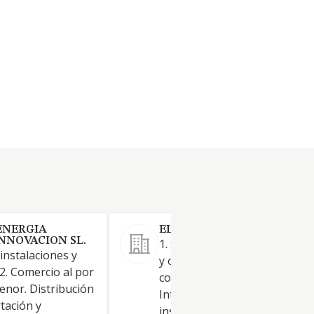
 ENERGIA
ELECTRONIC-IOT SL.
NNOVACION SL.
1. Servicios técnicos de ingeni
 instalaciones y
y otras actividades relaciona
2. Comercio al por
con el asesoramiento técnico.
enor. Distribución
Intermediación-. 2. Construcc
tación y
instalaciones y mantenimiento