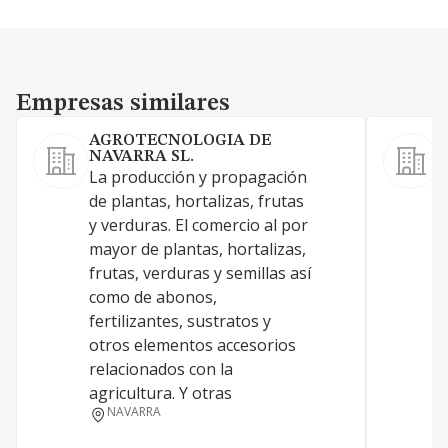
Empresas similares
Empresas similares
AGROTECNOLOGIA DE
NAVARRA SL.
La producción y propagación
L
de plantas, hortalizas, frutas
p
y verduras. El comercio al por
v
mayor de plantas, hortalizas,
a
frutas, verduras y semillas así
c
como de abonos,
a
fertilizantes, sustratos y
otros elementos accesorios
relacionados con la
agricultura. Y otras
NAVARRA