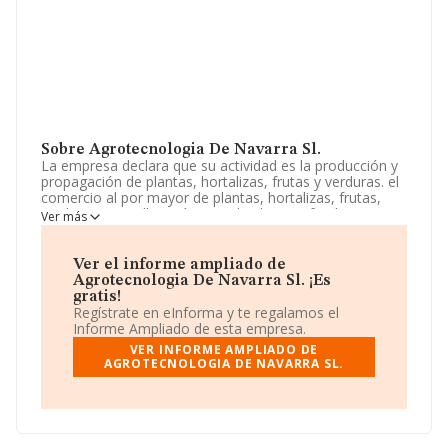
Sobre Agrotecnologia De Navarra Sl.
La empresa declara que su actividad es la producción y
propagación de plantas, hortalizas, frutas y verduras. el
comercio al por mayor de plantas, hortalizas, frutas,
verduras y semillas así como de abonos, fertilizantes,
Ver más
sustratos y otros elementos accesorios relacionados
con la agricultura. y otras. La empresa está registrada
como Sociedad Limitada. Tiene CNAE: 0130 -
Ver el informe ampliado de
'Propagación de plantas'. La empresa no tiene actividad
Agrotecnologia De Navarra Sl. ¡Es
en mercados exteriores.
gratis!
Regístrate en eInforma y te regalamos el
La sociedad española
Agrotecnologia de Navarra
Informe Ampliado de esta empresa.
S.L
, con número de identificación fiscal B71520738, se
VER INFORME AMPLIADO DE
encuentra en Calle Virgen Del Portal núm. 7 Bj, (31330),
AGROTECNOLOGIA DE NAVARRA SL.
Villafranca, Navarra.
En base a la información de la que dispone INFORMA
sobre 583 compañías, la facturación en el ámbito
nacional alcanza los 670 millones de euros y se calcula