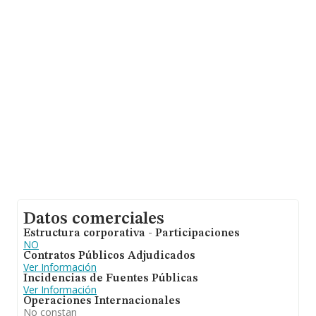
un promedio de facturación de 1 millón de euros entre
todas las compañías. En relación con la información de
la provincia de Navarra, en la base de datos de
INFORMA aparecen 5 empresas, con ventas de 370
euros. Por último, con el fin de ampliar la información
relativa al ámbito de la empresa, los empleados de
media son 14; la antigüedad desde la constitución es de
18 años.
Datos comerciales
Estructura corporativa - Participaciones
NO
Contratos Públicos Adjudicados
Ver Información
Incidencias de Fuentes Públicas
Ver Información
Operaciones Internacionales
No constan