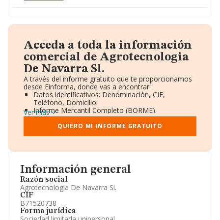
Acceda a toda la información
comercial de Agrotecnologia
De Navarra Sl.
A través del informe gratuito que te proporcionamos
desde Einforma, donde vas a encontrar:
Datos identificativos: Denominación, CIF,
Teléfono, Domicilio.
Informe Mercantil Completo (BORME).
Ver más
Gráficos de Evolución Ventas y Empleados.
Consejo de Administración y Administradores.
QUIERO MI INFORME GRATUITO
Directivos y Ejecutivos.
Accionistas.
Participaciones y Vinculaciones en otras empresas.
Artículos de prensa publicados sobre la empresa.
Información oficial y registral complementaria.
Información general
Razón social
Agrotecnologia De Navarra Sl.
CIF
B71520738
Forma jurídica
Sociedad limitada unipersonal