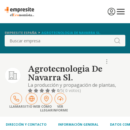
EMPRESITE ESPAÑA
AGROTECNOLOGIA DE NAVARRA SL.
Buscar
Agrotecnologia De
Navarra Sl.
La producción y propagación de plantas,
hortalizas, frutas y verduras. el comercio al
0
/5
( 0 votos)
por mayor de plantas, hortalizas, frutas,
verduras y semillas así como de abonos,
fertilizantes, sustratos y otros elementos
LLAMAR
SITIO WEB
CÓMO
VER
LLEGAR
INFORME
accesorios relacionados con la agricultura. y
otras
DIRECCIÓN Y CONTACTO
INFORMACIÓN GENERAL
DATOS COM