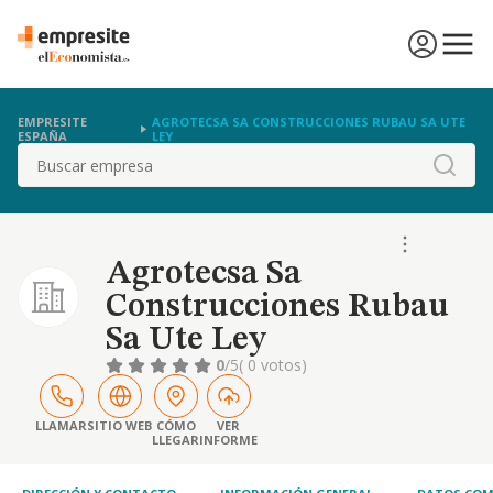
EMPRESITE
AGROTECSA SA CONSTRUCCIONES RUBAU SA UTE
ESPAÑA
LEY
Buscar
Agrotecsa Sa
Construcciones Rubau
Sa Ute Ley
0
/5
( 0 votos)
LLAMAR
SITIO WEB
CÓMO
VER
LLEGAR
INFORME