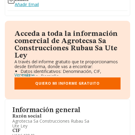
Añadir Email
Acceda a toda la información
comercial de Agrotecsa Sa
Construcciones Rubau Sa Ute
Ley
A través del informe gratuito que te proporcionamos
desde Einforma, donde vas a encontrar:
Datos identificativos: Denominación, CIF,
Ver más
Teléfono, Domicilio.
Informe Mercantil Completo (BORME).
QUIERO MI INFORME GRATUITO
Gráficos de Evolución Ventas y Empleados.
Consejo de Administración y Administradores.
Directivos y Ejecutivos.
Accionistas.
Participaciones y Vinculaciones en otras empresas.
Información general
Artículos de prensa publicados sobre la empresa.
Información oficial y registral complementaria.
Razón social
Agrotecsa Sa Construcciones Rubau Sa
Ute Ley
CIF