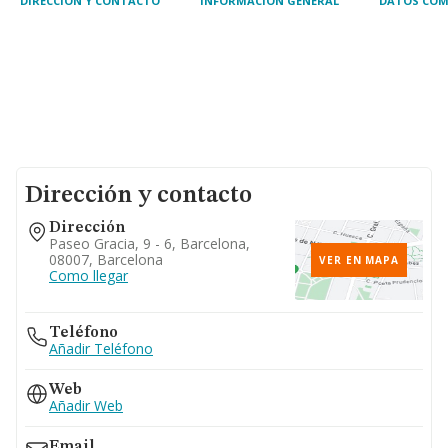
DIRECCIÓN Y CONTACTO
INFORMACIÓN GENERAL
DATOS COM
Dirección y contacto
Dirección
Paseo Gracia, 9 - 6, Barcelona,
08007, Barcelona
VER EN MAPA
Como llegar
Teléfono
Añadir Teléfono
Web
Añadir Web
Email