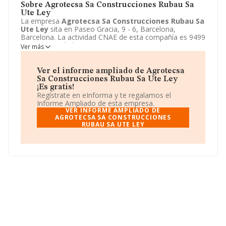
Sobre Agrotecsa Sa Construcciones Rubau Sa
Ute Ley
La empresa
Agrotecsa Sa Construcciones Rubau Sa
Ute Ley
sita en Paseo Gracia, 9 - 6, Barcelona,
Barcelona. La actividad CNAE de esta compañía es 9499
- Otras actividades asociativas n.c.o.p.. La emprea
Ver más
Agrotecsa Sa Construcciones Rubau Sa Ute Ley
se
registra como Unión temporal de empresas.
Ver el informe ampliado de Agrotecsa
Sa Construcciones Rubau Sa Ute Ley
¡Es gratis!
Regístrate en eInforma y te regalamos el
Informe Ampliado de esta empresa.
VER INFORME AMPLIADO DE
AGROTECSA SA CONSTRUCCIONES
RUBAU SA UTE LEY