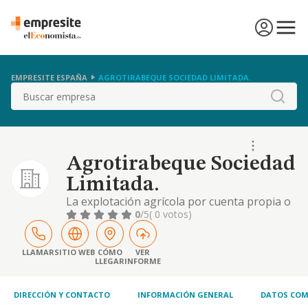
EMPRESITE ESPAÑA
AGROTIRABEQUE SOCIEDAD LIMITADA.
Buscar
Agrotirabeque Sociedad
Limitada.
La explotación agrícola por cuenta propia o
en arrendamiento o aparcería. la
0
/5
( 0 votos)
compraventa y distribución de todo tipo de
productos agrícolas, ganaderos y sus
derivados. para todo ello utilizarán, cuando
LLAMAR
SITIO WEB
CÓMO
VER
LLEGAR
INFORME
sea necesario, el personal debidamente
titulado
DIRECCIÓN Y CONTACTO
INFORMACIÓN GENERAL
DATOS COM