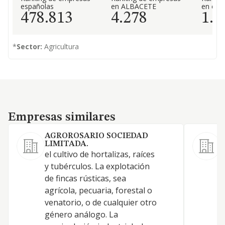
españolas
en ALBACETE
en el 
478.813
4.278
1.6
*
Sector:
Agricultura
Empresas similares
Empresas similares
AGROROSARIO SOCIEDAD
LIMITADA.
el cultivo de hortalizas, raíces
E
y tubérculos. La explotación
p
de fincas rústicas, sea
y
agrícola, pecuaria, forestal o
r
venatorio, o de cualquier otro
género análogo. La