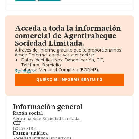
Acceda a toda la información
comercial de Agrotirabeque
Sociedad Limitada.
A través del informe gratuito que te proporcionamos
desde Einforma, donde vas a encontrar:
Datos identificativos: Denominación, CIF,
Teléfono, Domicilio.
Informe Mercantil Completo (BORME).
Ver más
Gráficos de Evolución Ventas y Empleados.
Consejo de Administración y Administradores.
QUIERO MI INFORME GRATUITO
Directivos y Ejecutivos.
Accionistas.
Participaciones y Vinculaciones en otras empresas.
Artículos de prensa publicados sobre la empresa.
Información oficial y registral complementaria.
Información general
Razón social
Agrotirabeque Sociedad Limitada.
CIF
B02597193
Forma jurídica
Sociedad limitada unipersonal