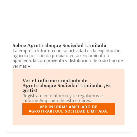
Sobre Agrotirabeque Sociedad Limitada.
La empresa informa que su actividad es la explotación
agrícola por cuenta propia o en arrendamiento o
aparcería. la compraventa y distribución de todo tipo de
productos agrícolas, ganaderos y sus derivados. para
Ver más
todo ello utilizarán, cuando sea necesario, el personal
debidamente titulado. La empresa aparece inscrita en el
Registro Mercantil como Sociedad Limitada. Su
Ver el informe ampliado de
actividad CNAE es 'Cultivo de hortalizas, raíces y
Agrotirabeque Sociedad Limitada. ¡Es
tubérculos' con código 0113. La sociedad no tiene
gratis!
actividad en mercados exteriores.
Regístrate en eInforma y te regalamos el
Informe Ampliado de esta empresa.
No ha habido variación en cuanto al número de
VER INFORME AMPLIADO DE
empleados con respecto al 2023 y atendiendo a los
AGROTIRABEQUE SOCIEDAD LIMITADA.
datos disponibles en INFORMA, el número de
empleados de la compañía ha estado por debajo de la
media de sector.
Dentro del ranking de empresas elaborado por