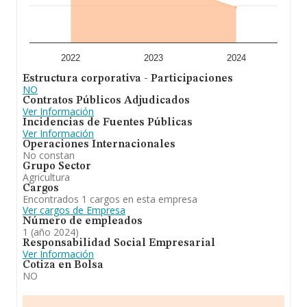
que el promedio de la facturación entre todas las
empresas es de 696 mil euros. Como información
adicional de interés, los empleados de media son 8. La
antigüedad alcanza los 13 años desde la constitución.
En definitiva, la actividad de
Agrotirabeque Sociedad
2022
2023
2024
Limitada
es la explotación agrícola por cuenta propia o
Estructura corporativa - Participaciones
en arrendamiento o aparcería. la compraventa y
NO
distribución de todo tipo de productos agrícolas,
Contratos Públicos Adjudicados
ganaderos y sus derivados. para todo ello utilizarán,
Ver Información
cuando sea necesario, el personal debidamente titulado.
Incidencias de Fuentes Públicas
En cuanto a la posición en el ranking de la provincia de
Ver Información
Albacete, la empresa ha perdido posiciones frente al
Operaciones Internacionales
2023.
No constan
Grupo Sector
Agricultura
Cargos
Encontrados 1 cargos en esta empresa
Ver cargos de Empresa
Número de empleados
1 (año 2024)
Responsabilidad Social Empresarial
Ver Información
Cotiza en Bolsa
NO