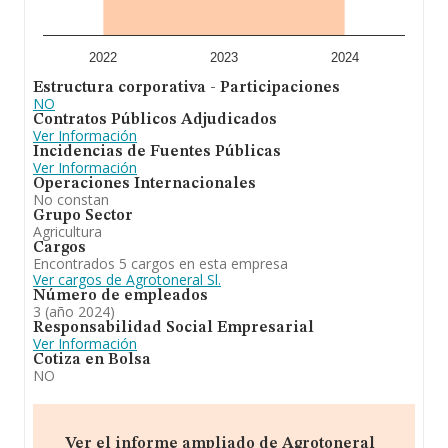
de euros de ventas en 2024. Respecto a la información
de la provincia (hablamos de Teruel), en la base de
datos de INFORMA aparecen 121 empresas, con ventas
en 2024 de hasta 162 millones de euros. Finalmente,
2022
2023
2024
para completar los datos de sector, en 2024, la media
Estructura corporativa - Participaciones
de empleados es de 4. La antigüedad alcanza los 20
NO
años desde la constitución.
Contratos Públicos Adjudicados
Ver Información
En definitiva,
Agrotoneral S.L
se dedica a la
Incidencias de Fuentes Públicas
explotación de fincas agrícolas, ganaderas, forestales y
Ver Información
cultivos de cualquier clase, así como la transformación y
Operaciones Internacionales
comercialización de aceite y vino, conservas, y todo tipo
No constan
de productos de la industria agroalimentaria, así como
Grupo Sector
cualquier actividad relacionada con ese fin. Se ha
Agricultura
posicionado mejor en el ranking de provincia frente al
Cargos
2023.
Encontrados 5 cargos en esta empresa
Ver cargos de Agrotoneral Sl.
Número de empleados
3 (año 2024)
Responsabilidad Social Empresarial
Ver Información
Cotiza en Bolsa
NO
Ver el informe ampliado de Agrotoneral