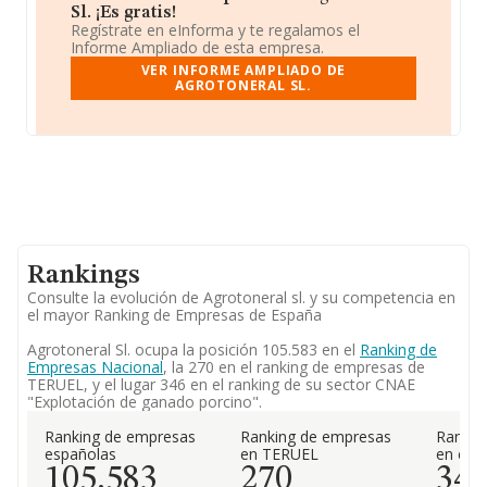
Sl. ¡Es gratis!
Regístrate en eInforma y te regalamos el
Informe Ampliado de esta empresa.
VER INFORME AMPLIADO DE
AGROTONERAL SL.
Rankings
Consulte la evolución de Agrotoneral sl. y su competencia en
el mayor Ranking de Empresas de España
Agrotoneral Sl. ocupa la posición 105.583 en el
Ranking de
Empresas Nacional
, la 270 en el ranking de empresas de
TERUEL, y el lugar 346 en el ranking de su sector CNAE
"Explotación de ganado porcino".
Ranking de empresas
Ranking de empresas
Rankin
españolas
en TERUEL
en el 
105.583
270
34