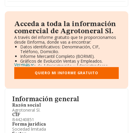
Acceda a toda la información
comercial de Agrotoneral Sl.
A través del informe gratuito que te proporcionamos
desde Einforma, donde vas a encontrar:
Datos identificativos: Denominación, CIF,
Teléfono, Domicilio.
Informe Mercantil Completo (BORME).
Gráficos de Evolución Ventas y Empleados.
Ver más
Consejo de Administración y Administradores.
Directivos y Ejecutivos.
QUIERO MI INFORME GRATUITO
Accionistas.
Participaciones y Vinculaciones en otras empresas.
Artículos de prensa publicados sobre la empresa.
Información oficial y registral complementaria.
Información general
Razón social
Agrotoneral Sl.
CIF
B44240851
Forma jurídica
Sociedad limitada