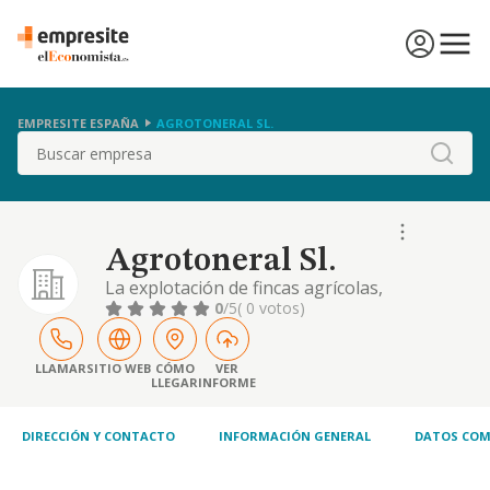
EMPRESITE ESPAÑA
AGROTONERAL SL.
Buscar
Agrotoneral Sl.
La explotación de fincas agrícolas,
ganaderas, forestales y cultivos de cualquier
0
/5
( 0 votos)
clase, así como la transformación y
comercialización de aceite y vino, conservas,
y todo tipo de productos de la industria
LLAMAR
SITIO WEB
CÓMO
VER
LLEGAR
INFORME
agroalimentaria, así como cualquier
actividad relacionada con ese fin
DIRECCIÓN Y CONTACTO
INFORMACIÓN GENERAL
DATOS COM