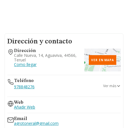
Dirección y contacto
Dirección
Calle Nueva, 14, Aguaviva, 44566,
Teruel
VER EN MAPA
Como llegar
Teléfono
Ver más
978848276
637...
Web
Ver teléfono 637...
Añadir Web
Email
agrotoneral@gmail.com