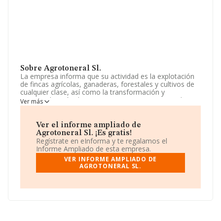
Sobre Agrotoneral Sl.
La empresa informa que su actividad es la explotación
de fincas agrícolas, ganaderas, forestales y cultivos de
cualquier clase, así como la transformación y
comercialización de aceite y vino, conservas, y todo tipo
Ver más
de productos de la industria agroalimentaria, así como
cualquier actividad relacionada con ese fin. La empresa
aparece inscrita en el Registro Mercantil como Sociedad
Ver el informe ampliado de
Limitada. Su CNAE corresponde a 0146 con código
Agrotoneral Sl. ¡Es gratis!
'Explotación de ganado porcino'. No realiza actividad de
Regístrate en eInforma y te regalamos el
importación y/o exportación.
Informe Ampliado de esta empresa.
VER INFORME AMPLIADO DE
Ha contado con el mismo número de empleados y
AGROTONERAL SL.
teniendo en cuenta la información a disposición de
INFORMA, ha contado con un número de empleados
inferior a la media de sector.
Dentro del ranking de empresas elaborado por
INFORMA, atendiendo a los niveles de facturación de la
empresa, se destaca que: la compañía ha mejorado en