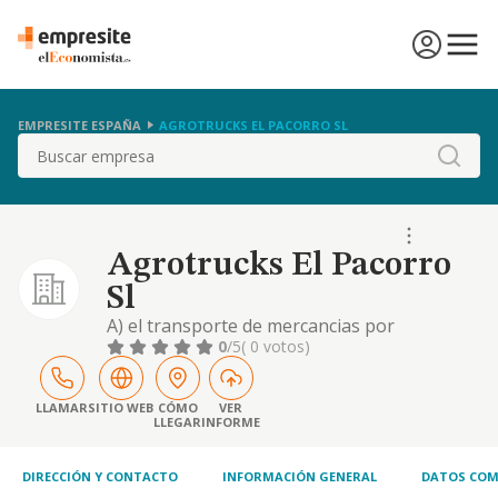
EMPRESITE ESPAÑA
AGROTRUCKS EL PACORRO SL
Buscar
Agrotrucks El Pacorro
Sl
A) el transporte de mercancias por
carretera, nacional e internacional. b) la
0
/5
( 0 votos)
agricultura en general. c) la actividad
inmobiliaria en general. d) agencia de
transporte transitarios y otros servicios de
LLAMAR
SITIO WEB
CÓMO
VER
LLEGAR
INFORME
mediacion del tran
DIRECCIÓN Y CONTACTO
INFORMACIÓN GENERAL
DATOS COM