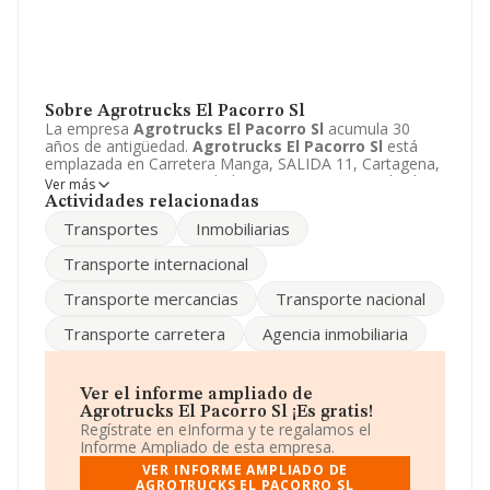
Sobre Agrotrucks El Pacorro Sl
La empresa
Agrotrucks El Pacorro Sl
acumula 30
años de antigüedad.
Agrotrucks El Pacorro Sl
está
emplazada en Carretera Manga, SALIDA 11, Cartagena,
Murcia. Centra su actividad CNAE como 6820 - Alquiler
Ver más
de bienes inmobiliarios por cuenta propia. La empresa
Actividades relacionadas
Agrotrucks El Pacorro Sl
es Sociedad limitada.
Transportes
Inmobiliarias
Transporte internacional
Transporte mercancias
Transporte nacional
Transporte carretera
Agencia inmobiliaria
Ver el informe ampliado de
Agrotrucks El Pacorro Sl ¡Es gratis!
Regístrate en eInforma y te regalamos el
Informe Ampliado de esta empresa.
VER INFORME AMPLIADO DE
AGROTRUCKS EL PACORRO SL