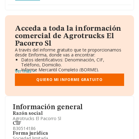
Acceda a toda la información
comercial de Agrotrucks El
Pacorro Sl
A través del informe gratuito que te proporcionamos
desde Einforma, donde vas a encontrar:
Datos identificativos: Denominación, CIF,
Teléfono, Domicilio.
Informe Mercantil Completo (BORME).
Ver más
Gráficos de Evolución Ventas y Empleados.
Consejo de Administración y Administradores.
QUIERO MI INFORME GRATUITO
Directivos y Ejecutivos.
Accionistas.
Participaciones y Vinculaciones en otras empresas.
Artículos de prensa publicados sobre la empresa.
Información oficial y registral complementaria.
Información general
Razón social
Agrotrucks El Pacorro Sl
CIF
B30514186
Forma jurídica
Sociedad limitada