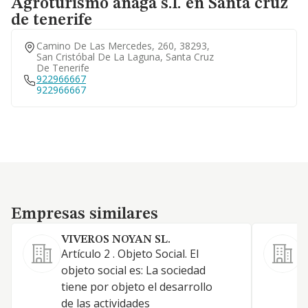
Agroturismo anaga s.l. en Santa cruz
de tenerife
Camino De Las Mercedes, 260, 38293,
San Cristóbal De La Laguna, Santa Cruz
De Tenerife
922966667
922966667
Empresas similares
Empresas similares
VIVEROS NOYAN SL.
Artículo 2 . Objeto Social. El
1
objeto social es: La sociedad
tiene por objeto el desarrollo
de las actividades