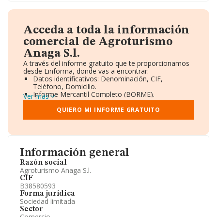
Acceda a toda la información
comercial de Agroturismo
Anaga S.l.
A través del informe gratuito que te proporcionamos
desde Einforma, donde vas a encontrar:
Datos identificativos: Denominación, CIF,
Teléfono, Domicilio.
Informe Mercantil Completo (BORME).
Ver más
Gráficos de Evolución Ventas y Empleados.
Consejo de Administración y Administradores.
QUIERO MI INFORME GRATUITO
Directivos y Ejecutivos.
Accionistas.
Participaciones y Vinculaciones en otras empresas.
Artículos de prensa publicados sobre la empresa.
Información oficial y registral complementaria.
Información general
Razón social
Agroturismo Anaga S.l.
CIF
B38580593
Forma jurídica
Sociedad limitada
Sector
Comercio