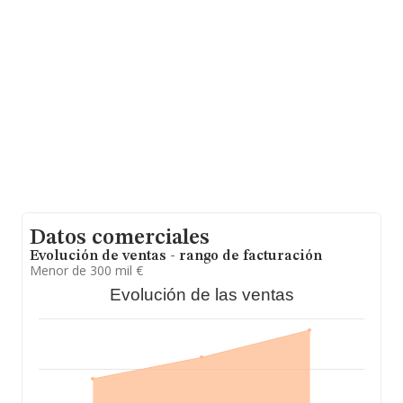
un promedio de facturación de 789 mil euros entre
todas las compañías. En cuanto a la información relativa
a la provincia de Santa Cruz De Tenerife, en la base de
datos de INFORMA aparecen 44 empresas, con ventas
en 2017 de hasta 17 millones de euros. Para aportar
ulterior información de interés en el ámbito sectorial,
los empleados de media son 5. La antigüedad alcanza
los 16 años desde la constitución.
Datos comerciales
Evolución de ventas - rango de facturación
Menor de 300 mil €
Evolución de las ventas