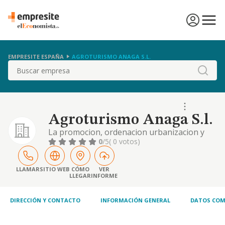
EMPRESITE ESPAÑA
AGROTURISMO ANAGA S.L.
Buscar
Agroturismo Anaga S.l.
La promocion, ordenacion urbanizacion y
parcelacion de terrenos propios o ajenos
0
/5
( 0 votos)
mediante la realizacion de las actuaciones
urbanisticas oportunas, asi como la
ejecucion de obras, construcciones,
LLAMAR
SITIO WEB
CÓMO
VER
LLEGAR
INFORME
instalaciones, servicios
DIRECCIÓN Y CONTACTO
INFORMACIÓN GENERAL
DATOS COM