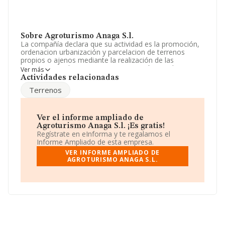
Sobre Agroturismo Anaga S.l.
La compañía declara que su actividad es la promoción,
ordenacion urbanización y parcelacion de terrenos
propios o ajenos mediante la realización de las
actuaciones urbanisticas oportunas, así como la
Ver más
ejecución de obras, construcciones, instalaciones,
Actividades relacionadas
servicios. La sociedad está registrada como Sociedad
Terrenos
Limitada. Su actividad CNAE es 'Comercio al por mayor
de flores y plantas' con código 4622. La compañía no
tiene actividad en mercados exteriores.
Ver el informe ampliado de
Ha contado con el mismo número de profesionales y
Agroturismo Anaga S.l. ¡Es gratis!
según los datos a disposición de INFORMA, ha tenido
Regístrate en eInforma y te regalamos el
un número de empleados por debajo de la media de
Informe Ampliado de esta empresa.
sector.
VER INFORME AMPLIADO DE
AGROTURISMO ANAGA S.L.
La empresa
Agroturismo Anaga S.L
, NIF B38580593,
se encuentra en Carretera Al Monte De Las Mercedes
núm. 136, (38293), San Cristobal De La Laguna, Santa
Cruz De Tenerife, Islas Canarias.
En base a la información de la que dispone INFORMA
sobre 1.971 compañías, la facturación en el ámbito
nacional alcanza los 1.556 millones de euros y se calcula