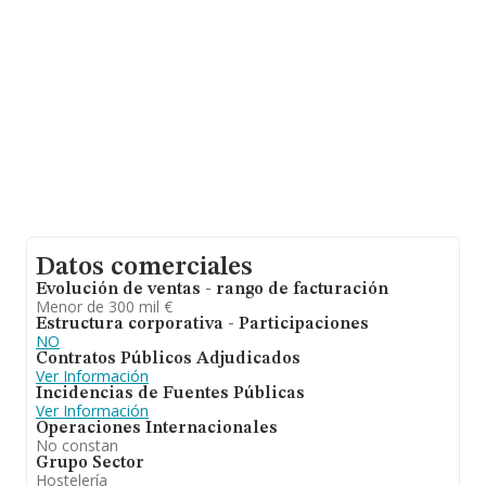
Por último, con el fin de ampliar la información relativa
al ámbito de la empresa, la media de empleados de las
empresas es de 11; la antigüedad alcanza los 18 años
desde la constitución.
Datos comerciales
Evolución de ventas - rango de facturación
Menor de 300 mil €
Estructura corporativa - Participaciones
NO
Contratos Públicos Adjudicados
Ver Información
Incidencias de Fuentes Públicas
Ver Información
Operaciones Internacionales
No constan
Grupo Sector
Hostelería