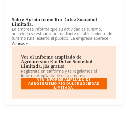
Sobre Agroturismo Rio Dulce Sociedad
Limitada.
La empresa informa que su actividad es turismo,
hostelería y restauración mediante establecimiento de
turismo rural abierto al público. La empresa aparece
inscrita en el Registro Mercantil como Sociedad
Ver más
Limitada. Clasifica su actividad CNAE como 'Hoteles y
alojamientos similares', código 5510. La compañía no
tiene actividad en mercados exteriores.
Ver el informe ampliado de
Agroturismo Rio Dulce Sociedad
La empresa
Agroturismo Rio Dulce Sociedad
Limitada. ¡Es gratis!
Limitada
, con número de identificación fiscal
Regístrate en eInforma y te regalamos el
B19296714, se encuentra en Calle Las Peñas núm. 9,
Informe Ampliado de esta empresa.
(19268), en el municipio de Algora, en Guadalajara,
VER INFORME AMPLIADO DE
Castilla-la Mancha.
AGROTURISMO RIO DULCE SOCIEDAD
LIMITADA.
En base a la información de la que dispone INFORMA
sobre 25.455 compañías, a nivel nacional la facturación
asciende a 32.542 millones de euros y se estima que el
promedio de la facturación entre todas las empresas es
de 1 millón de euros. Respecto a la información de la
provincia (hablamos de Guadalajara), en la base de
datos de INFORMA aparecen 109 empresas, cuyas
ventas en 2016 han alcanzado los 23 millones de euros.