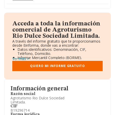
Acceda a toda la información
comercial de Agroturismo
Rio Dulce Sociedad Limitada.
A través del informe gratuito que te proporcionamos
desde Einforma, donde vas a encontrar:
Datos identificativos: Denominación, CIF,
Teléfono, Domicilio.
Informe Mercantil Completo (BORME).
Ver más
Gráficos de Evolución Ventas y Empleados.
Consejo de Administración y Administradores.
QUIERO MI INFORME GRATUITO
Directivos y Ejecutivos.
Accionistas.
Participaciones y Vinculaciones en otras empresas.
Artículos de prensa publicados sobre la empresa.
Información oficial y registral complementaria.
Información general
Razón social
Agroturismo Rio Dulce Sociedad
Limitada.
CIF
B19296714
Forma jurídica