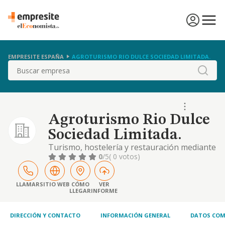
EMPRESITE ESPAÑA
AGROTURISMO RIO DULCE SOCIEDAD LIMITADA.
Buscar
Agroturismo Rio Dulce
Sociedad Limitada.
Turismo, hostelería y restauración mediante
establecimiento de turismo rural abierto al
0
/5
( 0 votos)
público
LLAMAR
SITIO WEB
CÓMO
VER
LLEGAR
INFORME
DIRECCIÓN Y CONTACTO
INFORMACIÓN GENERAL
DATOS COM