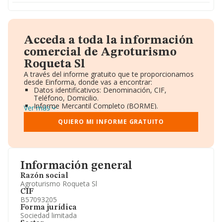
Acceda a toda la información
comercial de Agroturismo
Roqueta Sl
A través del informe gratuito que te proporcionamos
desde Einforma, donde vas a encontrar:
Datos identificativos: Denominación, CIF,
Teléfono, Domicilio.
Informe Mercantil Completo (BORME).
Ver más
Gráficos de Evolución Ventas y Empleados.
Consejo de Administración y Administradores.
QUIERO MI INFORME GRATUITO
Directivos y Ejecutivos.
Accionistas.
Participaciones y Vinculaciones en otras empresas.
Artículos de prensa publicados sobre la empresa.
Información oficial y registral complementaria.
Información general
Razón social
Agroturismo Roqueta Sl
CIF
B57093205
Forma jurídica
Sociedad limitada