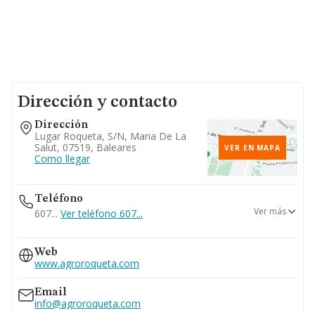
Dirección y contacto
Dirección
Lugar Roqueta, S/n, Maria De La
Salut, 07519, Baleares
VER EN MAPA
Como llegar
Teléfono
Ver más
607...
Ver teléfono 607...
689...
Web
Ver teléfono 689...
www.agroroqueta.com
971525088
636...
Email
Ver teléfono 636...
info@agroroqueta.com