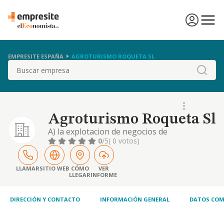
EMPRESITE ESPAÑA
AGROTURISMO ROQUETA SL
Buscar
Agroturismo Roqueta Sl
A) la explotacion de negocios de
agroturismo, hosteleria, bares, restaurantes
0
/5
( 0 votos)
y cafeterias. b) la compra y venta de fincas
rusticas, urbanas y en general, toda clase de
bienes inmuebles. c) la realizacion de
LLAMAR
SITIO WEB
CÓMO
VER
LLEGAR
INFORME
explotacione
DIRECCIÓN Y CONTACTO
INFORMACIÓN GENERAL
DATOS COM