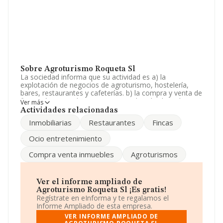
Sobre Agroturismo Roqueta Sl
La sociedad informa que su actividad es a) la
explotación de negocios de agroturismo, hostelería,
bares, restaurantes y cafeterías. b) la compra y venta de
fincas rústicas, urbanas y en general, toda clase de
Ver más
bienes inmuebles. c) la realización de explotacione. La
Actividades relacionadas
sociedad está registrada como Sociedad Limitada. La
Inmobiliarias
Restaurantes
Fincas
actividad de referencia CNAE corresponde a
'Alojamientos turísticos y otros alojamientos de corta
Ocio entretenimiento
estancia', cuyo Código es 5520. La empresa no tiene
actividad en mercados exteriores.
Compra venta inmuebles
Agroturismos
Teniendo en cuenta la información a disposición de
INFORMA, ha contado con un número de empleados
inferior a la media de sector.
Ver el informe ampliado de
Agroturismo Roqueta Sl ¡Es gratis!
La dirección de correo es
info@agroroqueta.com
. Su
Regístrate en eInforma y te regalamos el
página web es
www.agroroqueta.com
.
Informe Ampliado de esta empresa.
VER INFORME AMPLIADO DE
La empresa
Agroturismo Roqueta S.L
, B57093205,