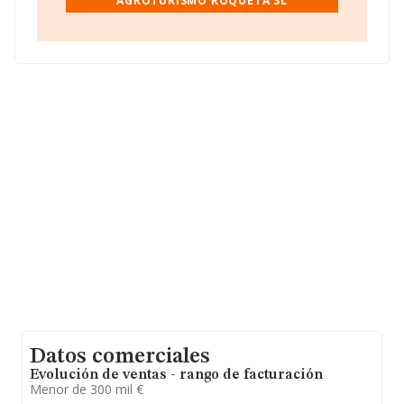
AGROTURISMO ROQUETA SL
tiene domicilio fiscal en Lugar Roqueta núm. S/N,
(07519), María De La Salut, Isles Baleares, Islas
Baleares.
Con los datos a disposición de INFORMA sobre 15.006
empresas pertenecientes al sector, la facturación en el
ámbito nacional alcanza los 3.273 millones de euros y
se calcula un promedio de facturación de 218 mil euros
entre todas las compañías. Por último, con el fin de
ampliar la información relativa al ámbito de la empresa,
los empleados de media son 2. La antigüedad alcanza
los 12 años desde la constitución.
Datos comerciales
Evolución de ventas - rango de facturación
Menor de 300 mil €