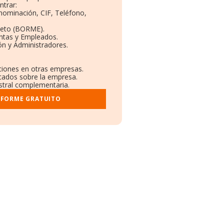
trar:
enominación, CIF, Teléfono,
leto (BORME).
entas y Empleados.
ón y Administradores.
aciones en otras empresas.
icados sobre la empresa.
istral complementaria.
NFORME GRATUITO