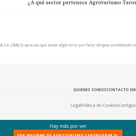
¿A qué sector pertenece Agroturismo Taro
.A. (SME) Si aprecias que existe algún error por favor dirígete acreditando t
QUIENES SOMOS
CONTACTO EM
Legal
Politica de Cookies
Configur
Hay más por ver
VER INFORME DE AGROTURISMO TARONGERAR SL