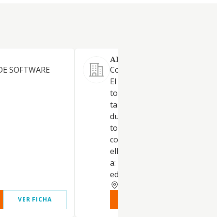
ALBEROBELLOESTATES SL.
 DE SOFTWARE
Constituye su actividad princi
El arrendamiento no financie
todo tipo de bienes inmueble
tanto vacacional como de lar
duración. La compra-venta d
todo tipo de bienes inmuebles
como la intermediación en to
ello. Pudiendo dedicarse, ade
a: La construcción de todo ti
edif
BALEARES
VER FICHA
VER INFORME
VER FIC