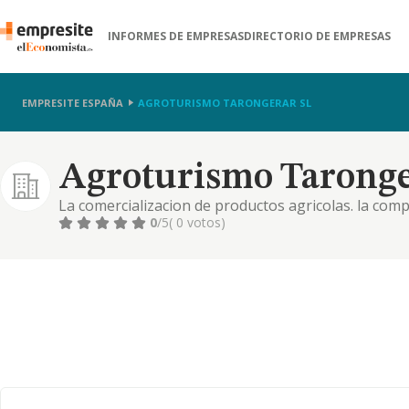
INFORMES DE EMPRESAS
DIRECTORIO DE EMPRESAS
EMPRESITE ESPAÑA
AGROTURISMO TARONGERAR SL
Agroturismo Taronge
La comercializacion de productos agricolas. la com
clase de bienes inmuebles el alquiler de vehiculos. 
0
/5
( 0 votos)
hotelero