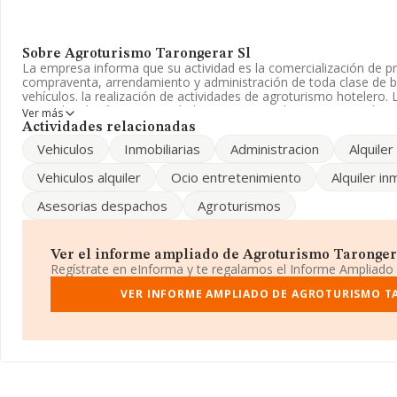
Sobre Agroturismo Tarongerar Sl
La empresa informa que su actividad es la comercialización de pr
compraventa, arrendamiento y administración de toda clase de bi
vehículos. la realización de actividades de agroturismo hotelero
Limitada. Clasifica su actividad CNAE como 'Alojamientos turísti
Ver más
corta estancia', código 5520. La sociedad no tiene actividad en 
Actividades relacionadas
Vehiculos
Inmobiliarias
Administracion
Alquiler
La compañía
Agroturismo Tarongerar S.L
, con NIF B07899115
Finca Los Naranjos núm. 61, (07120), en el municipio de Palma, Is
Vehiculos alquiler
Ocio entretenimiento
Alquiler i
En base a la información de la que dispone INFORMA sobre 15.0
Asesorias despachos
Agroturismos
nacional la facturación alcanza la cifra de 3.273 millones de euro
facturación de ventas entre todas las compañías alcanza los 218 m
información de interés en el ámbito sectorial, los empleados de 
antigüedad desde la constitución es de 12 años.
Ver el informe ampliado de Agroturismo Tarongerar
Regístrate en eInforma y te regalamos el Informe Ampliado
VER INFORME AMPLIADO DE AGROTURISMO T