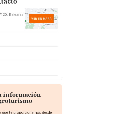
ntacto
7120, Baleares
VER EN MAPA
la información
groturismo
ito que te proporcionamos desde