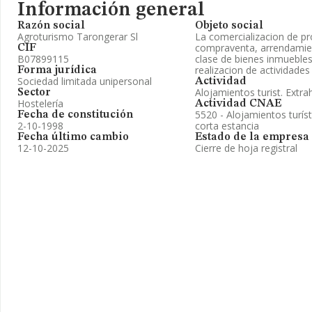
Información general
Razón social
Objeto social
Agroturismo Tarongerar Sl
La comercializacion de pr
compraventa, arrendamien
CIF
B07899115
clase de bienes inmuebles e
realizacion de actividade
Forma jurídica
Sociedad limitada unipersonal
Actividad
Alojamientos turist. Extra
Sector
Hostelería
Actividad CNAE
5520 - Alojamientos turís
Fecha de constitución
2-10-1998
corta estancia
Fecha último cambio
Estado de la empresa
12-10-2025
Cierre de hoja registral