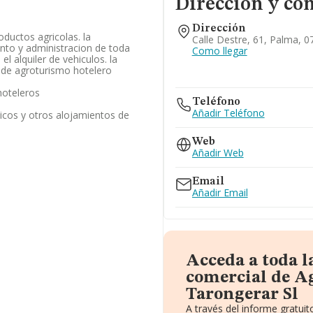
Dirección y co
Dirección
oductos agricolas. la
Calle Destre, 61, Palma, 0
to y administracion de toda
Como llegar
l alquiler de vehiculos. la
s de agroturismo hotelero
hoteleros
Teléfono
Añadir Teléfono
ticos y otros alojamientos de
Web
Añadir Web
Email
Añadir Email
Acceda a toda 
comercial de A
Tarongerar Sl
A través del informe gratu