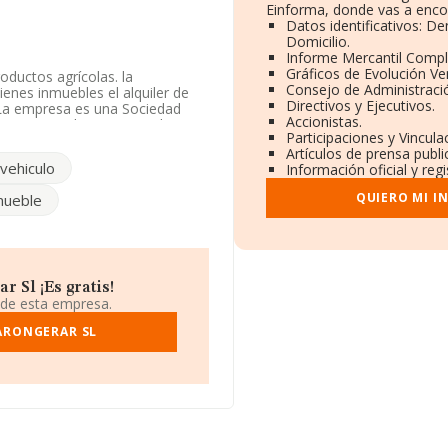
Einforma, donde vas a encon
Datos identificativos: D
Domicilio.
Informe Mercantil Comp
Gráficos de Evolución V
oductos agrícolas. la
Consejo de Administraci
enes inmuebles el alquiler de
Directivos y Ejecutivos.
. La empresa es una Sociedad
Accionistas.
cos y otros alojamientos de
Participaciones y Vincul
mercados exteriores.
Artículos de prensa publ
 vehiculo
Información oficial y reg
, se encuentra en Calle Destre
les Baleares, Islas Baleares.
QUIERO MI I
nmueble
06 compañías, en el ámbito
s y en 2016 la media de
il euros. Para aportar ulterior
media son 2; la media de
 Sl ¡Es gratis!
 de esta empresa.
ARONGERAR SL