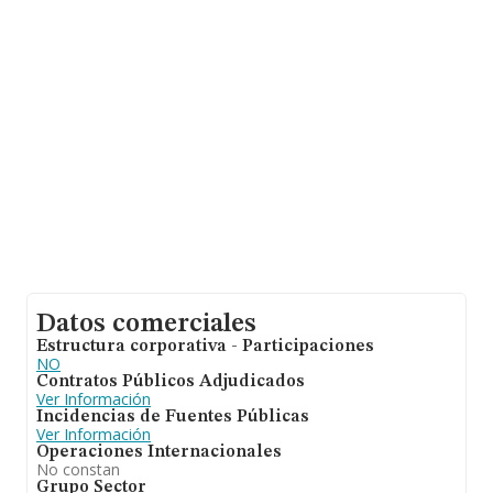
En relación con el sector y disponiendo de los datos de
hasta 13.853 empresas, a nivel nacional la facturación
asciende a 3.208 millones de euros y la media de
facturación de ventas entre todas las compañías
alcanza los 231 mil euros. Por último, con el fin de
ampliar la información relativa al ámbito de la empresa,
la media de empleados de las empresas es de 2; la
antigüedad desde la constitución es de 13 años.
Datos comerciales
Estructura corporativa - Participaciones
NO
Contratos Públicos Adjudicados
Ver Información
Incidencias de Fuentes Públicas
Ver Información
Operaciones Internacionales
No constan
Grupo Sector