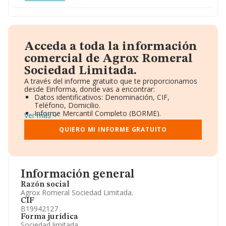
Acceda a toda la información
comercial de Agrox Romeral
Sociedad Limitada.
A través del informe gratuito que te proporcionamos
desde Einforma, donde vas a encontrar:
Datos identificativos: Denominación, CIF,
Teléfono, Domicilio.
Informe Mercantil Completo (BORME).
Ver más
Gráficos de Evolución Ventas y Empleados.
Consejo de Administración y Administradores.
QUIERO MI INFORME GRATUITO
Directivos y Ejecutivos.
Accionistas.
Participaciones y Vinculaciones en otras empresas.
Artículos de prensa publicados sobre la empresa.
Información oficial y registral complementaria.
Información general
Razón social
Agrox Romeral Sociedad Limitada.
CIF
B19942127
Forma jurídica
Sociedad limitada