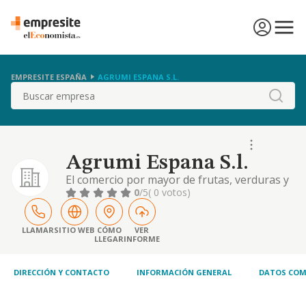
EMPRESITE ESPAÑA
AGRUMI ESPANA S.L.
Buscar
Agrumi Espana S.l.
El comercio por mayor de frutas, verduras y
hortalizas
0
/5
( 0 votos)
LLAMAR
SITIO WEB
CÓMO
VER
LLEGAR
INFORME
DIRECCIÓN Y CONTACTO
INFORMACIÓN GENERAL
DATOS COM