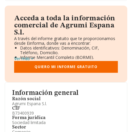
Acceda a toda la información
comercial de Agrumi Espana
S.l.
A través del informe gratuito que te proporcionamos
desde Einforma, donde vas a encontrar:
Datos identificativos: Denominación, CIF,
Teléfono, Domicilio.
Informe Mercantil Completo (BORME).
Ver más
Gráficos de Evolución Ventas y Empleados.
Consejo de Administración y Administradores.
QUIERO MI INFORME GRATUITO
Directivos y Ejecutivos.
Accionistas.
Participaciones y Vinculaciones en otras empresas.
Artículos de prensa publicados sobre la empresa.
Información oficial y registral complementaria.
Información general
Razón social
Agrumi Espana S.l.
CIF
B73400939
Forma jurídica
Sociedad limitada
Sector
Comercio