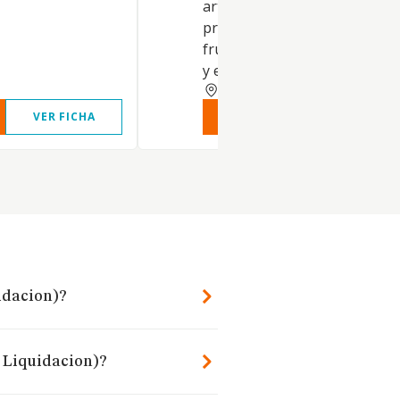
articulos anteriores. Otros
procesados y conservación d
frutas y hortalizas. La import
y export
ALMERIA
VER FICHA
VER INFORME
VER FIC
idacion)?
n Liquidacion)?