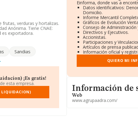
Einforma, donde vas a encontr
Datos identificativos: Deno
Domicilio.
Informe Mercantil Comple
Gráficos de Evolución Vent
frutas, verduras y hortalizas.
Consejo de Administración 
iedad Anónima. Tiene CNAE:
Directivos y Ejecutivos.
d es exportadora.
Accionistas.
Participaciones y Vinculaci
istentes en la base de datos
Artículos de prensa publica
a media de sector.
as
Sandias
Información oficial y regis
@agrupaadra.com
. Puedes
QUIERO MI IN
identificación fiscal
3, (04770), en el municipio
idacion) ¡Es gratis!
 de esta empresa.
Informacion de su página w
Información de 
.576 empresas, a nivel
 LIQUIDACION)
Web
 calcula un promedio de
www.agrupaadra.com/
inalmente, para completar los
s de 18 años. Los empleados