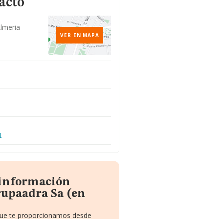
acto
Almeria
VER EN MAPA
m
 información
rupaadra Sa (en
 que te proporcionamos desde