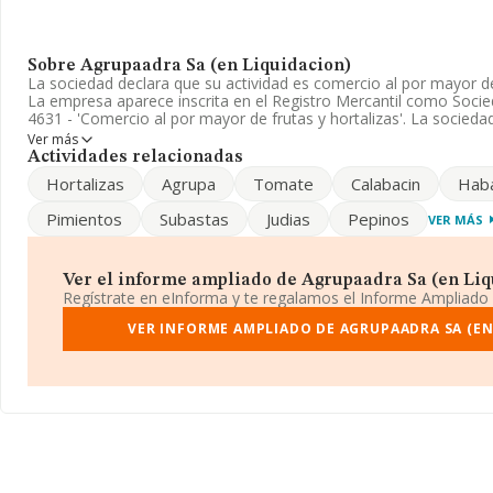
Sobre Agrupaadra Sa (en Liquidacion)
La sociedad declara que su actividad es comercio al por mayor de 
La empresa aparece inscrita en el Registro Mercantil como Soc
4631 - 'Comercio al por mayor de frutas y hortalizas'. La socieda
Ver más
El número de empleados ha crecido un 240% y según las cifras ex
Actividades relacionadas
de INFORMA, el número de empleados ha estado por encima de l
Hortalizas
Agrupa
Tomate
Calabacin
Hab
Su teléfono es 950568250 y el correo electrónico es
agrupaadra
Pimientos
Subastas
Judias
Pepinos
VER MÁS
consultar su página web aquí:
www.agrupaadra.com
.
La compañía
Agrupaadra S.A (en Liquidacion)
, con número de 
A04011698, está situada en Calle Curva Vulcano, Cr. Málaga núm. 
Ver el informe ampliado de Agrupaadra Sa (en Liqu
de Adra, provincia de Almería, Andalucía.
Regístrate en eInforma y te regalamos el Informe Ampliado
En relación con el sector y disponiendo de los datos de hasta 17
VER INFORME AMPLIADO DE AGRUPAADRA SA (EN
nacional la facturación asciende a 46.240 millones de euros y se
facturación de 2 millones de euros entre todas las compañías. F
datos de sector, en 2022, la antigüedad desde la constitución e
de media son 9.