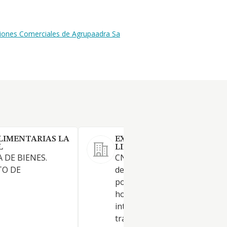
ciones Comerciales de Agrupaadra Sa
LIMENTARIAS LA
EXPORT FRUITS 2021 SOCI
L
LIMITADA.
 DE BIENES.
CNAE 4631. La producción y c
O DE
de frutas y hortalizas. Comerc
por mayor de frutas, verdura
hortalizas tanto nacional co
internacional. La manipulació
tratamiento y conservación d