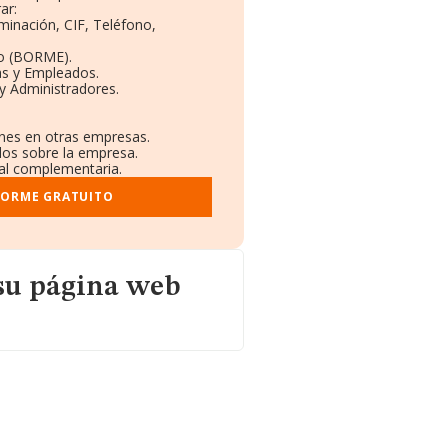
ar:
minación, CIF, Teléfono,
to (BORME).
as y Empleados.
y Administradores.
ones en otras empresas.
dos sobre la empresa.
tral complementaria.
FORME GRATUITO
eb
su página web