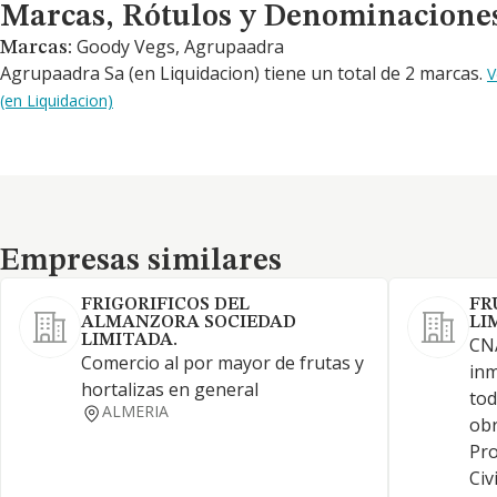
Marcas, Rótulos y Denominaciones Comerciales
Marcas, Rótulos y Denominacione
Goody Vegs, Agrupaadra
Marcas:
Agrupaadra Sa (en Liquidacion) tiene un total de 2 marcas.
V
(en Liquidacion)
Empresas similares
Empresas similares
FRIGORIFICOS DEL
FR
ALMANZORA SOCIEDAD
LI
LIMITADA.
CNA
Comercio al por mayor de frutas y
inm
hortalizas en general
tod
ALMERIA
obr
Pro
Civ