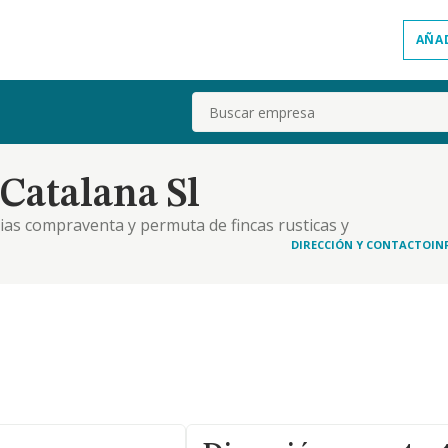
AÑA
Buscar
Catalana Sl
rias compraventa y permuta de fincas rusticas y
todo tipo de obras la construccion de toda clase
DIRECCIÓN Y CONTACTO
IN