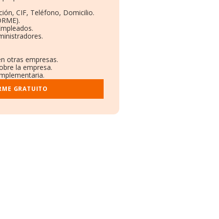
ión, CIF, Teléfono, Domicilio.
ORME).
 Empleados.
ministradores.
 en otras empresas.
sobre la empresa.
complementaria.
RME GRATUITO