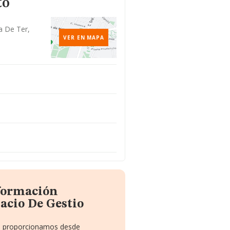
to
a De Ter,
VER EN MAPA
nformación
acio De Gestio
 te proporcionamos desde