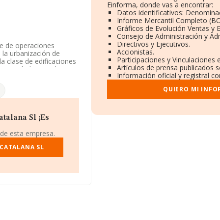
Einforma, donde vas a encontrar:
Datos identificativos: Denominac
Informe Mercantil Completo (B
Gráficos de Evolución Ventas y
Consejo de Administración y Ad
Directivos y Ejecutivos.
se de operaciones
Accionistas.
 la urbanización de
Participaciones y Vinculaciones
a clase de edificaciones
Artículos de prensa publicados 
o Sociedad Limitada. Su
Información oficial y registral 
opia' con código 6820. La
QUIERO MI INFO
9844, está situada en
era De Ter, en Girona,
talana Sl ¡Es
 pertenecientes al
 de esta empresa.
illones de euros y se
as es de 171 mil euros.
 CATALANA SL
 base de datos INFORMA
s de euros. Por último,
resa, los empleados de