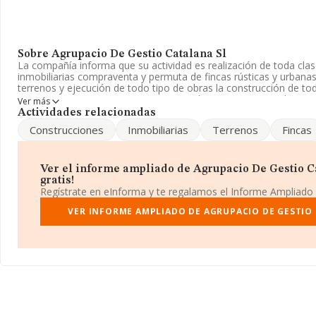
Sobre Agrupacio De Gestio Catalana Sl
La compañía informa que su actividad es realización de toda cla
inmobiliarias compraventa y permuta de fincas rústicas y urbanas
terrenos y ejecución de todo tipo de obras la construcción de tod
su ve. La empresa aparece inscrita en el Registro Mercantil com
Ver más
actividad CNAE es 'Alquiler de bienes inmobiliarios por cuenta pr
Actividades relacionadas
empresa no tiene actividad en mercados exteriores.
Construcciones
Inmobiliarias
Terrenos
Fincas
La empresa
Agrupacio de Gestio Catalana S.L
, con CIF B1769
Calle Doctor Codina núm. 30, (17165), en el municipio de La Cell
Cataluña.
Ver el informe ampliado de Agrupacio De Gestio Ca
gratis!
Con los datos a disposición de INFORMA sobre 132.555 empresas
Regístrate en eInforma y te regalamos el Informe Ampliado
sector, la facturación en el ámbito nacional alcanza los 22.737 m
estima que el promedio de la facturación entre todas las empres
VER INFORME AMPLIADO DE AGRUPACIO DE GESTIO
En relación con la información de la provincia de Girona, en la
constan 3157 empresas, con ventas en 2011 de hasta 263 millone
con el fin de ampliar la información relativa al ámbito de la emp
media son 1. La antigüedad desde la constitución es de 24 años.