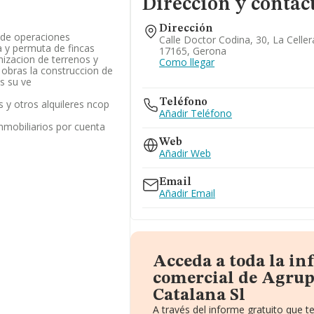
Dirección y contac
Dirección
 de operaciones
Calle Doctor Codina, 30, La Celler
a y permuta de fincas
17165, Gerona
nizacion de terrenos y
Como llegar
 obras la construccion de
s su ve
Teléfono
es y otros alquileres ncop
Añadir Teléfono
inmobiliarios por cuenta
Web
Añadir Web
Email
Añadir Email
Acceda a toda la i
comercial de Agrup
Catalana Sl
A través del informe gratuito que