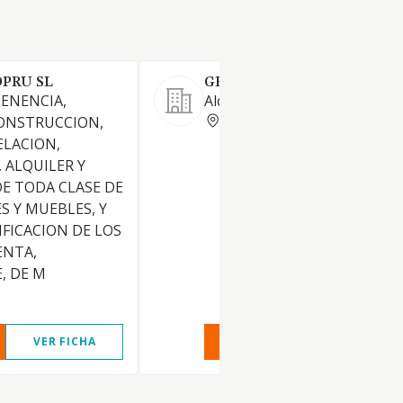
OPRU SL
GESTIBRALLO SL
TENENCIA,
Alquiler de pisos, naves y loca
GERONA
ONSTRUCCION,
ELACION,
 ALQUILER Y
E TODA CLASE DE
S Y MUEBLES, Y
IFICACION DE LOS
ENTA,
, DE M
VER FICHA
VER INFORME
VER FIC