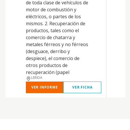
de toda clase de vehículos de
a
motor de combustión y
i
eléctricos, o partes de los
v
mismos. 2. Recuperación de
g
productos, tales como el
e
comercio de chatarra y
metales férreos y no férreos
(desguace, derribo y
despiece), el comercio de
otros productos de
recuperación (papel
LERIDA
VER INFORME
VER FICHA