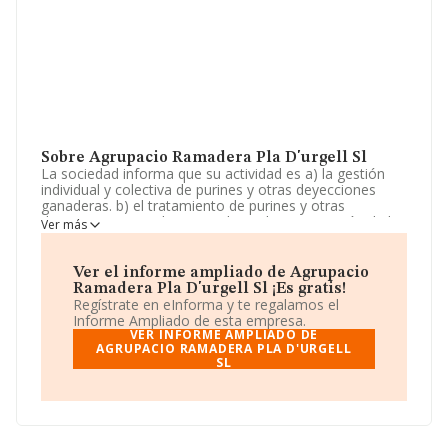
Sobre Agrupacio Ramadera Pla D'urgell Sl
La sociedad informa que su actividad es a) la gestión
individual y colectiva de purines y otras deyecciones
ganaderas. b) el tratamiento de purines y otras
deyecciones ganaderas, mediante la construcción de las
Ver más
instalaciones correspondientes. c) inversiones en el
capital social de las entidades que se acuerde y que se
dediquen al tratamie. La sociedad está registrada como
Ver el informe ampliado de Agrupacio
Sociedad Limitada. Su actividad CNAE es 'Tratamiento y
Ramadera Pla D'urgell Sl ¡Es gratis!
eliminación de residuos no peligrosos' con código 3821.
Regístrate en eInforma y te regalamos el
La sociedad no tiene actividad en mercados exteriores.
Informe Ampliado de esta empresa.
VER INFORME AMPLIADO DE
De acuerdo con la Recomendación 2003/361/CE de la
AGRUPACIO RAMADERA PLA D'URGELL
SL
Comisión, de 6 de mayo de 2003, sobre la definición de
microempresas, pequeñas y medianas empresas, la
compañía se encuadra como microempresa. Ha habido
un incremento en cuanto al número de empleados y
según los datos a disposición de INFORMA, ha tenido
un número de empleados por debajo de la media de