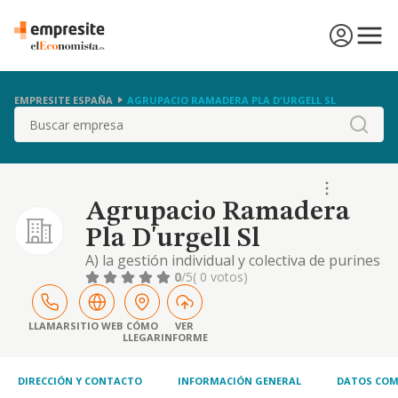
EMPRESITE ESPAÑA
AGRUPACIO RAMADERA PLA D'URGELL SL
Buscar
Agrupacio Ramadera
Pla D'urgell Sl
A) la gestión individual y colectiva de purines
y otras deyecciones ganaderas. b) el
0
/5
( 0 votos)
tratamiento de purines y otras deyecciones
ganaderas, mediante la construcción de las
instalaciones correspondientes. c)
LLAMAR
SITIO WEB
CÓMO
VER
LLEGAR
INFORME
inversiones en el capital social de las
entidades que se acuerde y que se dediquen
al tratamie.
DIRECCIÓN Y CONTACTO
INFORMACIÓN GENERAL
DATOS COM