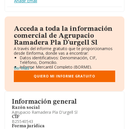
Añadir Email
Acceda a toda la información
comercial de Agrupacio
Ramadera Pla D'urgell Sl
A través del informe gratuito que te proporcionamos
desde Einforma, donde vas a encontrar:
Datos identificativos: Denominación, CIF,
Teléfono, Domicilio.
Informe Mercantil Completo (BORME).
Ver más
Gráficos de Evolución Ventas y Empleados.
Consejo de Administración y Administradores.
QUIERO MI INFORME GRATUITO
Directivos y Ejecutivos.
Accionistas.
Participaciones y Vinculaciones en otras empresas.
Artículos de prensa publicados sobre la empresa.
Información oficial y registral complementaria.
Información general
Razón social
Agrupacio Ramadera Pla D'urgell Sl
CIF
B25540543
Forma jurídica