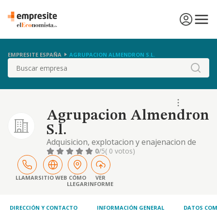
EMPRESITE ESPAÑA
AGRUPACION ALMENDRON S.L.
Buscar
Agrupacion Almendron
S.l.
Adquisicion, explotacion y enajenacion de
bienes inmuebles, la edificacion sobre estos
0
/5
( 0 votos)
y la administracion, tenencia, promocion y
arrendamiento de tales bienes
LLAMAR
SITIO WEB
CÓMO
VER
LLEGAR
INFORME
DIRECCIÓN Y CONTACTO
INFORMACIÓN GENERAL
DATOS COM