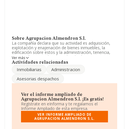
Sobre Agrupacion Almendron S.l.
La compañía declara que su actividad es adquisición,
explotación y enajenación de bienes inmuebles, la
edificación sobre estos y la administración, tenencia,
promoción y arrendamiento de tales bienes. La
Ver más
sociedad está registrada como Sociedad Limitada. Su
Actividades relacionadas
CNAE corresponde a 6812 con código '%cnae%'. La
Inmobiliarias
Administracion
empresa no tiene actividad en mercados exteriores.
Asesorias despachos
La sociedad española
Agrupacion Almendron S.L
,
con número de identificación fiscal B84922210, tiene
domicilio fiscal en Calle Gran Via núm. 69 7 70, (28013),
Madrid, Madrid.
Ver el informe ampliado de
Agrupacion Almendron S.l. ¡Es gratis!
En relación con el sector y disponiendo de los datos de
Regístrate en eInforma y te regalamos el
hasta 231.218 empresas, en el ámbito nacional la
Informe Ampliado de esta empresa.
facturación alcanza la cifra de 29.817 millones de euros
VER INFORME AMPLIADO DE
y la media entre todas las compañías es de 128 mil
AGRUPACION ALMENDRON S.L.
euros de ventas. En cuanto a la información relativa a la
provincia de Madrid, en la base de datos de INFORMA