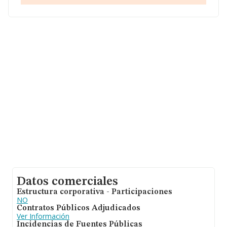
aparecen 39467 empresas, cuyas ventas han obtenido
los 14.368 millones de euros. Con el fin de ampliar la
información relativa a las compañías, la media de
antigüedad desde la constitución es de 20 años. La
media de empleados de las empresas es de 1.
Datos comerciales
Estructura corporativa - Participaciones
NO
Contratos Públicos Adjudicados
Ver Información
Incidencias de Fuentes Públicas