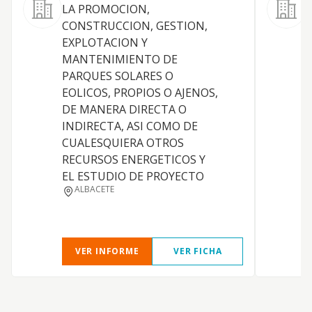
LA PROMOCION,
CONSTRUCCION, GESTION,
l
EXPLOTACION Y
e
MANTENIMIENTO DE
u
PARQUES SOLARES O
p
EOLICOS, PROPIOS O AJENOS,
e
DE MANERA DIRECTA O
c
INDIRECTA, ASI COMO DE
l
CUALESQUIERA OTROS
N
RECURSOS ENERGETICOS Y
e
EL ESTUDIO DE PROYECTO
i
ALBACETE
d
c
VER INFORME
VER FICHA