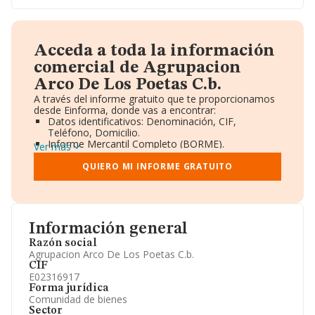
Acceda a toda la información
comercial de Agrupacion
Arco De Los Poetas C.b.
A través del informe gratuito que te proporcionamos
desde Einforma, donde vas a encontrar:
Datos identificativos: Denominación, CIF,
Teléfono, Domicilio.
Informe Mercantil Completo (BORME).
Ver más
Gráficos de Evolución Ventas y Empleados.
Consejo de Administración y Administradores.
QUIERO MI INFORME GRATUITO
Directivos y Ejecutivos.
Accionistas.
Participaciones y Vinculaciones en otras empresas.
Artículos de prensa publicados sobre la empresa.
Información oficial y registral complementaria.
Información general
Razón social
Agrupacion Arco De Los Poetas C.b.
CIF
E02316917
Forma jurídica
Comunidad de bienes
Sector