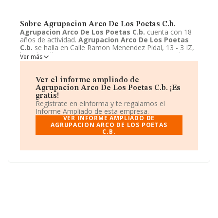
Sobre Agrupacion Arco De Los Poetas C.b.
Agrupacion Arco De Los Poetas C.b.
cuenta con 18
años de actividad.
Agrupacion Arco De Los Poetas
C.b.
se halla en Calle Ramon Menendez Pidal, 13 - 3 IZ,
la roda, Albacete. La empresa enmarca su principal
Ver más
actividad CNAE como 3512 - Producción de energía
eléctrica a partir de fuentes renovables.
Agrupacion
Arco De Los Poetas C.b.
toma la forma jurídica de
Ver el informe ampliado de
Comunidad de bienes.
Agrupacion Arco De Los Poetas C.b. ¡Es
gratis!
Regístrate en eInforma y te regalamos el
Informe Ampliado de esta empresa.
VER INFORME AMPLIADO DE
AGRUPACION ARCO DE LOS POETAS
C.B.