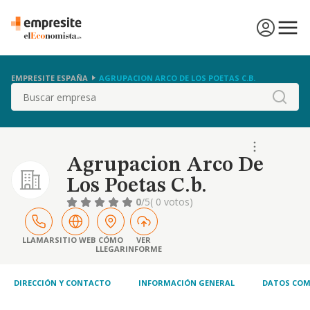
EMPRESITE ESPAÑA
AGRUPACION ARCO DE LOS POETAS C.B.
Buscar
Agrupacion Arco De
Los Poetas C.b.
0
/5
( 0 votos)
LLAMAR
SITIO WEB
CÓMO
VER
LLEGAR
INFORME
DIRECCIÓN Y CONTACTO
INFORMACIÓN GENERAL
DATOS COM