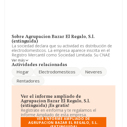
Sobre Agrupacion Bazar El Regalo, S.l.
(extinguida)
La sociedad declara que su actividad es distribución de
electrodomesticos. La empresa aparece inscrita en el
Registro Mercantil como Sociedad Limitada. Su CNAE
corresponde a 4643 con código 'Comercio al por mayor
Ver más
de aparatos electrodomésticos'. La sociedad no tiene
Actividades relacionadas
actividad en mercados exteriores.
Hogar
Electrodomesticos
Neveres
Según la Recomendación 2003/361/CE de la Comisión,
Rentadores
de 6 de mayo de 2003, sobre la definición de
microempresas, pequeñas y medianas empresas, la
compañía entra en la categoría de microempresas.
Respecto al rendimiento de
Agrupacion Bazar El
Ver el informe ampliado de
Regalo, S.L. (extinguida)
en 2016, comparado con el
Agrupacion Bazar El Regalo, S.l.
año anterior, ha decrecido un 58% en ventas. Ha
(extinguida) ¡Es gratis!
contado con el mismo número de empleados y
Regístrate en eInforma y te regalamos el
atendiendo a los datos disponibles en INFORMA, el
Informe Ampliado de esta empresa.
número de empleados de la compañía ha estado por
VER INFORME AMPLIADO DE
debajo de la media de sector.
AGRUPACION BAZAR EL REGALO, S.L.
(EXTINGUIDA)