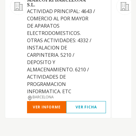
MARCOFRI BARCELONA
S
S.L.
ACTIVIDAD PRINCIPAL: 4643 /
F
COMERCIO AL POR MAYOR
d
DE APARATOS
ELECTRODOMESTICOS.
OTRAS ACTIVIDADES: 4332 /
INSTALACION DE
CARPINTERIA. 5210 /
DEPOSITO Y
ALMACENAMIENTO. 6210 /
ACTIVIDADES DE
PROGRAMACION
INFORMATICA. ETC
BARCELONA
VER INFORME
VER FICHA