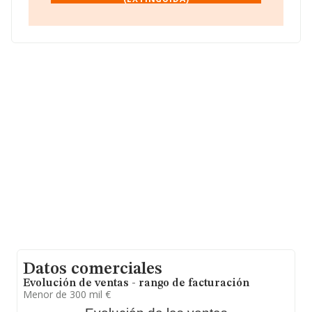
Para ponerse en contacto con sus oficinas, la empresa
facilita el número de teléfono 933738450.
La empresa española
Agrupacion Bazar El Regalo,
S.L. (extinguida)
, B62296264, tiene su domicilio social
establecido en Avenida Mare De Deu De Montserrat
núm. 1, (08970), en el municipio de Sant Joan Despi, en
Barcelona, Cataluña.
Con los datos a disposición de INFORMA sobre 12.125
empresas pertenecientes al sector, la facturación en el
ámbito nacional alcanza los 10.817 millones de euros y
el promedio de la facturación de ventas entre todas las
compañías asciende a los 892 mil euros, encontrándose
la facturación de la empresa por encima del promedio.
Por último, con el fin de ampliar la información relativa
al ámbito de la empresa, los empleados de media son
2. La antigüedad alcanza los 19 años desde la
constitución.
Datos comerciales
Evolución de ventas - rango de facturación
Menor de 300 mil €