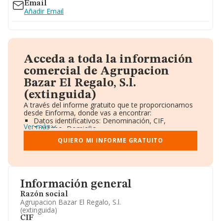
Email
Añadir Email
Acceda a toda la información
comercial de Agrupacion
Bazar El Regalo, S.l.
(extinguida)
A través del informe gratuito que te proporcionamos
desde Einforma, donde vas a encontrar:
Datos identificativos: Denominación, CIF,
Ver más
Teléfono, Domicilio.
Informe Mercantil Completo (BORME).
QUIERO MI INFORME GRATUITO
Gráficos de Evolución Ventas y Empleados.
Consejo de Administración y Administradores.
Directivos y Ejecutivos.
Accionistas.
Participaciones y Vinculaciones en otras empresas.
Información general
Artículos de prensa publicados sobre la empresa.
Información oficial y registral complementaria.
Razón social
Agrupacion Bazar El Regalo, S.l.
(extinguida)
CIF