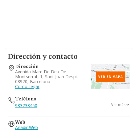
Dirección y contacto
Dirección
Avenida Mare De Deu De
Montserrat, 1, Sant Joan Despi,
VER EN MAPA
08970, Barcelona
Como llegar
Teléfono
Ver más
933738450
933738161
Web
933731608
Añadir Web