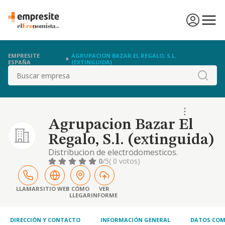
EMPRESITE
AGRUPACION BAZAR EL REGALO, S.L.
ESPAÑA
(EXTINGUIDA)
Buscar
Agrupacion Bazar El
Regalo, S.l. (extinguida)
Distribucion de electrodomesticos.
0
/5
( 0 votos)
LLAMAR
SITIO WEB
CÓMO
VER
LLEGAR
INFORME
DIRECCIÓN Y CONTACTO
INFORMACIÓN GENERAL
DATOS COM