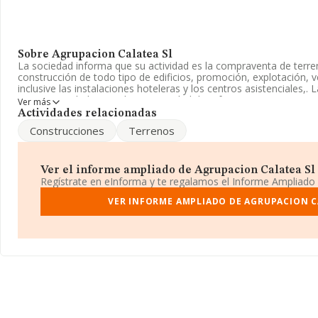
Sobre Agrupacion Calatea Sl
La sociedad informa que su actividad es la compraventa de terreno
construcción de todo tipo de edificios, promoción, explotación, ve
inclusive las instalaciones hoteleras y los centros asistenciales,.
como Sociedad Limitada. La actividad de referencia CNAE corresp
Ver más
inmobiliarios por cuenta propia', cuyo Código es 6820. La compañ
Actividades relacionadas
mercados exteriores.
Construcciones
Terrenos
La empresa española
Agrupacion Calatea S.L
, con número de i
B83342527, está situada en Calle Cuatro Amigos núm. 1, (28029),
Madrid.
Ver el informe ampliado de Agrupacion Calatea Sl ¡
Regístrate en eInforma y te regalamos el Informe Ampliado
En base a la información de la que dispone INFORMA sobre 132.
nacional la facturación asciende a 22.737 millones de euros y se
VER INFORME AMPLIADO DE AGRUPACION C
facturación entre todas las empresas es de 171 mil euros. Respec
provincia (hablamos de Madrid), en la base de datos INFORMA 
cuyas ventas han obtenido los 9.891 millones de euros. Finalmen
de sector, en 2013, la media de empleados es de 1. La antigüeda
24 años.