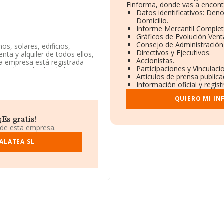
Einforma, donde vas a encont
Datos identificativos: Den
Domicilio.
Informe Mercantil Comple
Gráficos de Evolución Ven
Consejo de Administración
s, solares, edificios,
Directivos y Ejecutivos.
nta y alquiler de todos ellos,
Accionistas.
 La empresa está registrada
Participaciones y Vinculac
onde a 'Alquiler de bienes
Artículos de prensa public
ía no tiene actividad en
Información oficial y regis
QUIERO MI I
dentificación fiscal
 en el municipio de Madrid,
Es gratis!
 de esta empresa.
555 compañías, a nivel
 estima que el promedio de la
ALATEA SL
to a la información de la
constan 28640 empresas,
te, para completar los datos
d desde la constitución es de