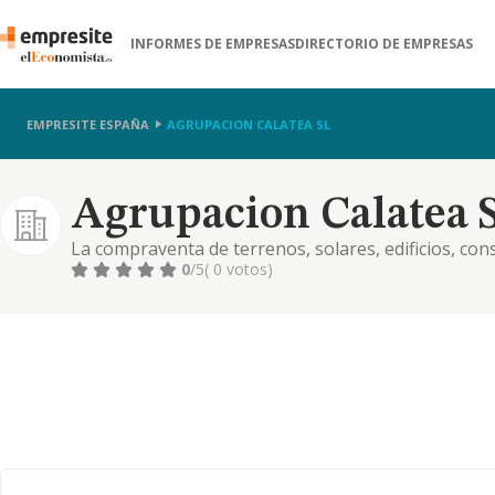
INFORMES DE EMPRESAS
DIRECTORIO DE EMPRESAS
EMPRESITE ESPAÑA
AGRUPACION CALATEA SL
Agrupacion Calatea S
La compraventa de terrenos, solares, edificios, cons
explotacion, venta y alquiler de todos ellos, inclusi
0
/5
( 0 votos)
asistenciales,