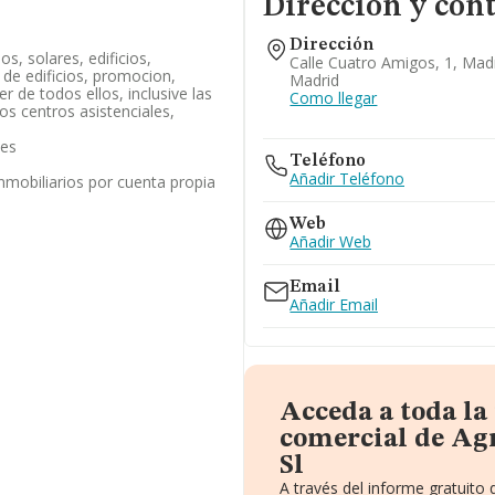
Dirección y con
Dirección
s, solares, edificios,
Calle Cuatro Amigos, 1, Mad
 de edificios, promocion,
Madrid
er de todos ellos, inclusive las
Como llegar
los centros asistenciales,
les
Teléfono
Añadir Teléfono
inmobiliarios por cuenta propia
Web
Añadir Web
Email
Añadir Email
Acceda a toda l
comercial de Ag
Sl
A través del informe gratuit