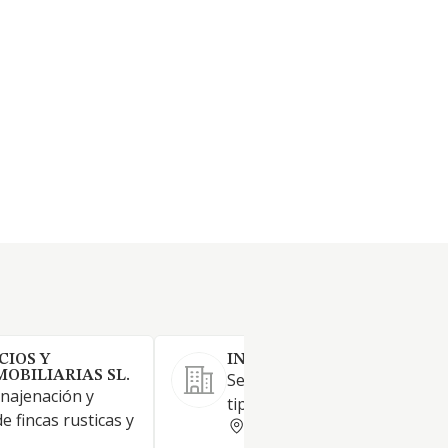
CIOS Y
INURBI SL
OBILIARIAS SL.
Servicios inmobiliarios de to
enajenación y
tipo.
 fincas rusticas y
MADRID