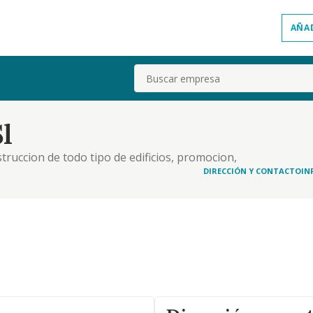
AÑA
Buscar
l
truccion de todo tipo de edificios, promocion,
ve las instalaciones hoteleras y los centros
DIRECCIÓN Y CONTACTO
IN