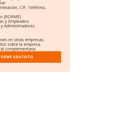
rar:
ominación, CIF, Teléfono,
to (BORME).
tas y Empleados.
 y Administradores.
iones en otras empresas.
ados sobre la empresa.
tral complementaria.
NFORME GRATUITO