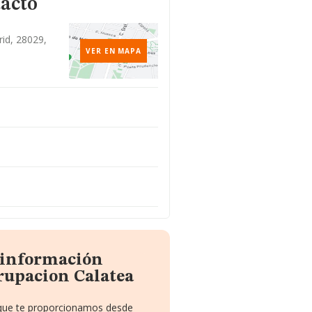
tacto
rid, 28029,
VER EN MAPA
a información
rupacion Calatea
o que te proporcionamos desde