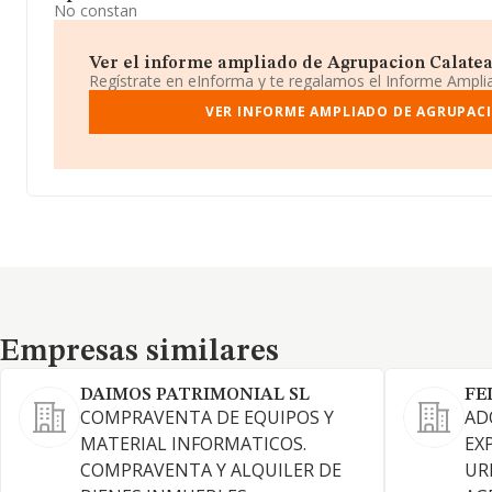
No constan
Ver el informe ampliado de Agrupacion Calatea S
Regístrate en eInforma y te regalamos el Informe Ampl
VER INFORME AMPLIADO DE AGRUPACI
Empresas similares
Empresas similares
DAIMOS PATRIMONIAL SL
FE
COMPRAVENTA DE EQUIPOS Y
AD
MATERIAL INFORMATICOS.
EX
COMPRAVENTA Y ALQUILER DE
UR