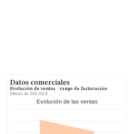
en 2004 la media de facturación de ventas entre todas
las compañías alcanza los 82 mil euros. Por último, con
el fin de ampliar la información relativa al ámbito de la
empresa, los empleados de media son 2. La antigüedad
desde la constitución es de 16 años.
Datos comerciales
Evolución de ventas - rango de facturación
Menor de 300 mil €
Evolución de las ventas