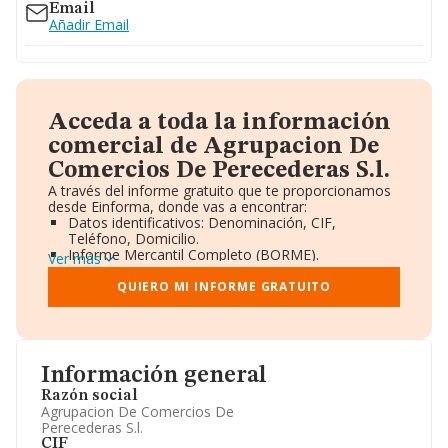
Email
Añadir Email
Acceda a toda la información
comercial de Agrupacion De
Comercios De Perecederas S.l.
A través del informe gratuito que te proporcionamos
desde Einforma, donde vas a encontrar:
Datos identificativos: Denominación, CIF,
Teléfono, Domicilio.
Informe Mercantil Completo (BORME).
Ver más
Gráficos de Evolución Ventas y Empleados.
Consejo de Administración y Administradores.
QUIERO MI INFORME GRATUITO
Directivos y Ejecutivos.
Accionistas.
Participaciones y Vinculaciones en otras empresas.
Artículos de prensa publicados sobre la empresa.
Información oficial y registral complementaria.
Información general
Razón social
Agrupacion De Comercios De
Perecederas S.l.
CIF