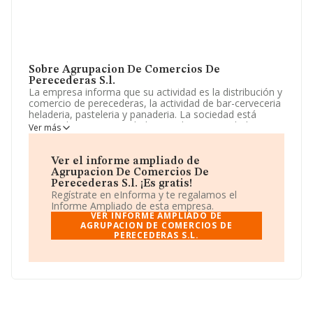
Sobre Agrupacion De Comercios De
Perecederas S.l.
La empresa informa que su actividad es la distribución y
comercio de perecederas, la actividad de bar-cerveceria
heladeria, pasteleria y panaderia. La sociedad está
registrada como Sociedad Limitada. Su actividad CNAE
Ver más
es 'Establecimientos de bebidas' con código 5630. La
empresa no tiene actividad en mercados exteriores.
Ver el informe ampliado de
Teniendo en cuenta la información disponible en
Agrupacion De Comercios De
INFORMA, ha dispuesto de un número de empleados
Perecederas S.l. ¡Es gratis!
por encima de la media de sector.
Regístrate en eInforma y te regalamos el
Informe Ampliado de esta empresa.
La empresa española
Agrupacion de Comercios de
VER INFORME AMPLIADO DE
Perecederas S.L
AGRUPACION DE COMERCIOS DE
, con número de identificación fiscal
PERECEDERAS S.L.
B53647319, está situada en Calle Cervantes núm. 21,
(03550), Sant Joan D'alacant, en Alicante, Comunidad
Valenciana.
Con los datos a disposición de INFORMA sobre 66.566
empresas pertenecientes al sector, la facturación en el
ámbito nacional alcanza los 5.524 millones de euros y