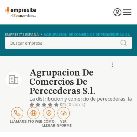
EMPRESITE ESPAÑA
AGRUPACION DE COMERCIOS DE PERECEDERAS S.L.
Buscar
Agrupacion De
Comercios De
Perecederas S.l.
La distribucion y comercio de perecederas, la
actividad de bar-cerveceria heladeria,
0
/5
( 0 votos)
pasteleria y panaderia.
LLAMAR
SITIO WEB
CÓMO
VER
LLEGAR
INFORME